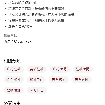
後付繳納相關費用。
拼貼W印花短袖T恤
付款後萊爾富取貨
※ 交易是否成功請以「AFTEE先享後付 」之結帳頁面顯示為準，若有關於
精選高品質面料，帶來舒適的穿著體驗
是否繳費成功／繳費後需取消欲退款等相關疑問，請聯繫「AFTEE先享後付
每筆NT$80，滿NT$1,800(含以上)免運費
拼貼設計結合經典與現代，在人群中脫穎而出
客戶支援中心」
https://netprotections.freshdesk.com/support/home
無論休閒或外出，都是絕佳的搭配選擇
7-11取貨付款
【注意事項】
顏色：白色/黑色
１．透過由恩沛科技股份有限公司提供之「AFTEE先享後付」服務完成之交
每筆NT$80，滿NT$1,800(含以上)免運費
易，需依本服務之必要範圍內提供個人資料，並將交易相關給付款項請求債
銷售重點
權轉讓予恩沛科技股份有限公司。
付款後7-11取貨
２．關於個人資料處理事宜，請瀏覽以下網址：
商品貨號：371377
每筆NT$80，滿NT$1,800(含以上)免運費
https://aftee.tw/terms/#terms3
３．未成年的使用者請事先徵得法定代理人或監護人之同意方可使用
宅配
「AFTEE先享後付」，若未經同意申辦者引起之損失，本公司不負相關責
任。
每筆NT$100，滿NT$1,800(含以上)免運費
相關分類
４．使用「AFTEE先享後付」時，將依據個別帳號之用戶狀況，依本公司即
時審查核予不同之上限額度；若仍有額度不足之情形，本公司將視審查結果
付款後門市取貨
印花 短袖
男裝 短袖
印花 休閒
短袖 休閒
請求用戶進行身份認證。
免運費
５．嚴禁一人註冊多個帳號或使用他人資訊註冊。若發現惡意使用之情形，
恩沛科技股份有限公司將有權停止該用戶之使用額度並採取法律行動。
白色 短袖
短袖 T恤
黑色 短袖
黑色 休閒
短袖 舒適
休閒 白色
必買清單