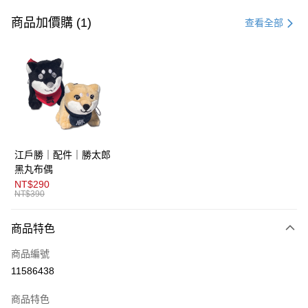
信用卡一次付款
商品加價購 (1)
查看全部
超商取貨付款
LINE Pay
AFTEE先享後付
相關說明
【關於「AFTEE先享後付」】
ATM付款
AFTEE先享後付是「在收到商品之後才付款」的支付方式。 讓您購物簡單
江戶勝｜配件｜勝太郎
便利好安心！
１．簡單：不需註冊會員、不需綁卡、不需儲值。
黑丸布偶
運送方式
２．便利：只要手機號碼，簡訊認證，即可結帳。
NT$290
３．安心：先確認商品／服務後，再付款。
NT$390
全家取貨付款
每筆NT$80，滿NT$1,800(含以上)免運費
【「AFTEE先享後付」結帳流程】
商品特色
１．於結帳方式選擇「AFTEE先享後付」後，將跳轉至「AFTEE先享後付」
付款後全家取貨
結帳頁面，進行簡訊認證並確認金額後，即可完成結帳。
商品編號
２．訂單成立數日內，您將收到繳費通知簡訊。
每筆NT$80，滿NT$1,800(含以上)免運費
３．收到繳費通知簡訊後14天內，點擊此簡訊中的連結，可透過四大超商／
11586438
ATM／網路銀行／等多元方式進行付款，方視為交易完成。
萊爾富取貨付款
※ 請注意：結帳手續完成當下不需立刻繳費，但若您需要取消訂單，請聯絡
商品特色
每筆NT$80，滿NT$1,800(含以上)免運費
購買商品的店家。未經商家同意取消之訂單仍視為有效，需透過AFTEE先享