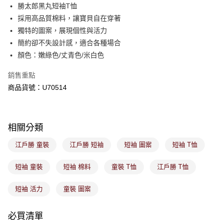
後付繳納相關費用。
勝太郎黑丸短袖T恤
付款後萊爾富取貨
※ 交易是否成功請以「AFTEE先享後付 」之結帳頁面顯示為準，若有關於
採用高品質棉料，讓寶貝自在穿著
是否繳費成功／繳費後需取消欲退款等相關疑問，請聯繫「AFTEE先享後付
免運費
獨特的圖案，展現個性與活力
客戶支援中心」
https://netprotections.freshdesk.com/support/home
簡約卻不失設計感，適合各種場合
7-11取貨付款
【注意事項】
顏色：嫩綠色/丈青色/米白色
１．透過由恩沛科技股份有限公司提供之「AFTEE先享後付」服務完成之交
免運費
易，需依本服務之必要範圍內提供個人資料，並將交易相關給付款項請求債
銷售重點
權轉讓予恩沛科技股份有限公司。
付款後7-11取貨
２．關於個人資料處理事宜，請瀏覽以下網址：
商品貨號：U70514
免運費
https://aftee.tw/terms/#terms3
３．未成年的使用者請事先徵得法定代理人或監護人之同意方可使用
宅配
「AFTEE先享後付」，若未經同意申辦者引起之損失，本公司不負相關責
任。
免運費
相關分類
４．使用「AFTEE先享後付」時，將依據個別帳號之用戶狀況，依本公司即
時審查核予不同之上限額度；若仍有額度不足之情形，本公司將視審查結果
付款後門市取貨
江戶勝 童裝
江戶勝 短袖
短袖 圖案
短袖 T恤
請求用戶進行身份認證。
免運費
５．嚴禁一人註冊多個帳號或使用他人資訊註冊。若發現惡意使用之情形，
恩沛科技股份有限公司將有權停止該用戶之使用額度並採取法律行動。
短袖 童裝
短袖 棉料
童裝 T恤
江戶勝 T恤
短袖 活力
童裝 圖案
必買清單