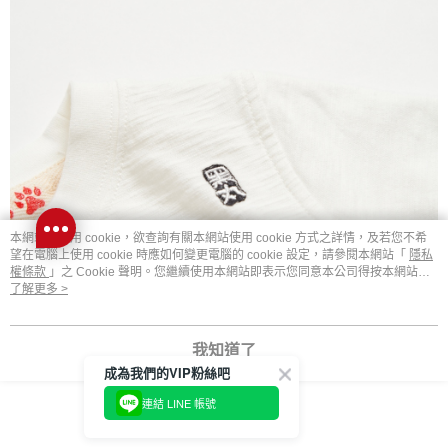
本網站中使用 cookie，欲查詢有關本網站使用 cookie 方式之詳情，及若您不希
望在電腦上使用 cookie 時應如何變更電腦的 cookie 設定，請參閱本網站「
隱私
權條款
」之 Cookie 聲明。您繼續使用本網站即表示您同意本公司得按本網站使
用條款之 Cookie 聲明使用 cookie。
了解更多 >
我知道了
成為我們的VIP粉絲吧
連結 LINE 帳號