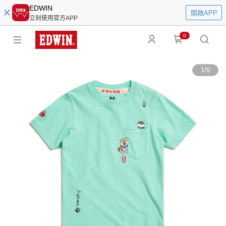
EDWIN
開啟APP
立刻使用官方APP
0
1
/
6