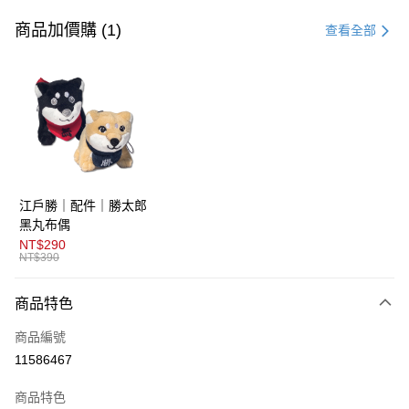
信用卡一次付款
商品加價購 (1)
查看全部
超商取貨付款
LINE Pay
AFTEE先享後付
相關說明
【關於「AFTEE先享後付」】
ATM付款
AFTEE先享後付是「在收到商品之後才付款」的支付方式。 讓您購物簡單
江戶勝｜配件｜勝太郎
便利好安心！
１．簡單：不需註冊會員、不需綁卡、不需儲值。
黑丸布偶
運送方式
２．便利：只要手機號碼，簡訊認證，即可結帳。
NT$290
３．安心：先確認商品／服務後，再付款。
NT$390
全家取貨付款
免運費
【「AFTEE先享後付」結帳流程】
商品特色
１．於結帳方式選擇「AFTEE先享後付」後，將跳轉至「AFTEE先享後付」
付款後全家取貨
結帳頁面，進行簡訊認證並確認金額後，即可完成結帳。
商品編號
２．訂單成立數日內，您將收到繳費通知簡訊。
免運費
３．收到繳費通知簡訊後14天內，點擊此簡訊中的連結，可透過四大超商／
11586467
ATM／網路銀行／等多元方式進行付款，方視為交易完成。
萊爾富取貨付款
※ 請注意：結帳手續完成當下不需立刻繳費，但若您需要取消訂單，請聯絡
商品特色
免運費
購買商品的店家。未經商家同意取消之訂單仍視為有效，需透過AFTEE先享