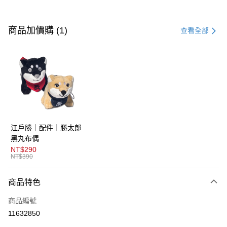
付款方式
信用卡一次付款
商品加價購 (1)
查看全部
超商取貨付款
LINE Pay
AFTEE先享後付
相關說明
【關於「AFTEE先享後付」】
ATM付款
AFTEE先享後付是「在收到商品之後才付款」的支付方式。 讓您購物簡單
江戶勝｜配件｜勝太郎
便利好安心！
１．簡單：不需註冊會員、不需綁卡、不需儲值。
黑丸布偶
運送方式
２．便利：只要手機號碼，簡訊認證，即可結帳。
NT$290
３．安心：先確認商品／服務後，再付款。
NT$390
全家取貨付款
免運費
【「AFTEE先享後付」結帳流程】
商品特色
１．於結帳方式選擇「AFTEE先享後付」後，將跳轉至「AFTEE先享後付」
付款後全家取貨
結帳頁面，進行簡訊認證並確認金額後，即可完成結帳。
商品編號
２．訂單成立數日內，您將收到繳費通知簡訊。
免運費
３．收到繳費通知簡訊後14天內，點擊此簡訊中的連結，可透過四大超商／
11632850
ATM／網路銀行／等多元方式進行付款，方視為交易完成。
萊爾富取貨付款