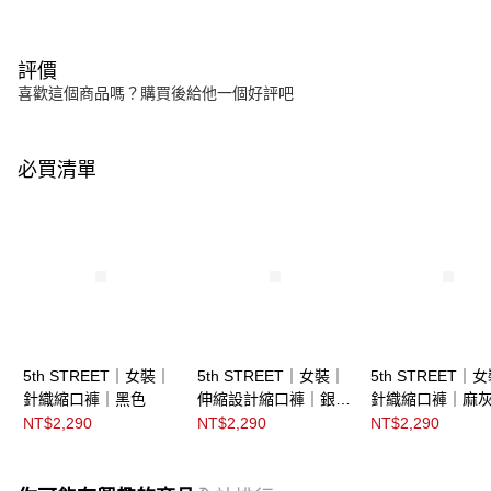
評價
喜歡這個商品嗎？購買後給他一個好評吧
必買清單
5th STREET｜女裝｜
5th STREET｜女裝｜
5th STREET｜
針織縮口褲｜黑色
伸縮設計縮口褲｜銀灰
針織縮口褲｜麻
色
NT$2,290
NT$2,290
NT$2,290