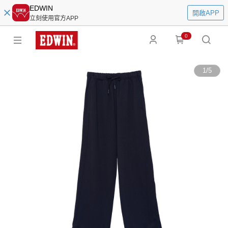
EDWIN
開啟APP
立刻使用官方APP
0
1
/
5