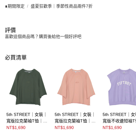
∎期間限定
盛夏狂歡季｜季節性商品兩件7折
評價
喜歡這個商品嗎？購買後給他一個好評吧
必買清單
5th STREET｜女裝｜
5th STREET｜女裝｜
5th STREET｜
寬版拉克蘭袖T恤｜橄
寬版拉克蘭袖T恤｜淺
寬版不收邊短袖T
欖綠
灰桔
紫褐
NT$1,690
NT$1,690
NT$1,690