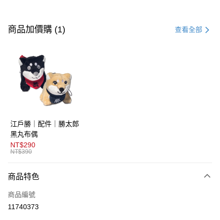
付款方式
信用卡一次付款
商品加價購 (1)
查看全部
超商取貨付款
LINE Pay
AFTEE先享後付
相關說明
【關於「AFTEE先享後付」】
ATM付款
AFTEE先享後付是「在收到商品之後才付款」的支付方式。 讓您購物簡單
江戶勝｜配件｜勝太郎
便利好安心！
１．簡單：不需註冊會員、不需綁卡、不需儲值。
黑丸布偶
運送方式
２．便利：只要手機號碼，簡訊認證，即可結帳。
NT$290
３．安心：先確認商品／服務後，再付款。
NT$390
全家取貨付款
免運費
【「AFTEE先享後付」結帳流程】
商品特色
１．於結帳方式選擇「AFTEE先享後付」後，將跳轉至「AFTEE先享後付」
付款後全家取貨
結帳頁面，進行簡訊認證並確認金額後，即可完成結帳。
商品編號
２．訂單成立數日內，您將收到繳費通知簡訊。
免運費
３．收到繳費通知簡訊後14天內，點擊此簡訊中的連結，可透過四大超商／
11740373
ATM／網路銀行／等多元方式進行付款，方視為交易完成。
萊爾富取貨付款