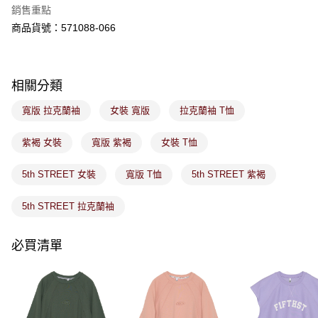
※ 請注意：結帳手續完成當下不需立刻繳費，但若您需要取消訂單，請聯絡
銷售重點
免運費
購買商品的店家。未經商家同意取消之訂單仍視為有效，需透過AFTEE先享
後付繳納相關費用。
商品貨號：571088-066
付款後萊爾富取貨
※ 交易是否成功請以「AFTEE先享後付 」之結帳頁面顯示為準，若有關於
是否繳費成功／繳費後需取消欲退款等相關疑問，請聯繫「AFTEE先享後付
免運費
客戶支援中心」
https://netprotections.freshdesk.com/support/home
相關分類
7-11取貨付款
【注意事項】
１．透過由恩沛科技股份有限公司提供之「AFTEE先享後付」服務完成之交
免運費
寬版 拉克蘭袖
女裝 寬版
拉克蘭袖 T恤
易，需依本服務之必要範圍內提供個人資料，並將交易相關給付款項請求債
權轉讓予恩沛科技股份有限公司。
付款後7-11取貨
２．關於個人資料處理事宜，請瀏覽以下網址：
紫褐 女裝
寬版 紫褐
女裝 T恤
免運費
https://aftee.tw/terms/#terms3
３．未成年的使用者請事先徵得法定代理人或監護人之同意方可使用
5th STREET 女裝
寬版 T恤
5th STREET 紫褐
宅配
「AFTEE先享後付」，若未經同意申辦者引起之損失，本公司不負相關責
任。
免運費
４．使用「AFTEE先享後付」時，將依據個別帳號之用戶狀況，依本公司即
5th STREET 拉克蘭袖
時審查核予不同之上限額度；若仍有額度不足之情形，本公司將視審查結果
付款後門市取貨
請求用戶進行身份認證。
免運費
必買清單
５．嚴禁一人註冊多個帳號或使用他人資訊註冊。若發現惡意使用之情形，
恩沛科技股份有限公司將有權停止該用戶之使用額度並採取法律行動。