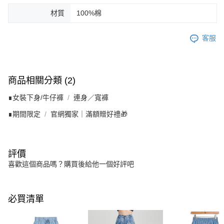
材質
100%棉
客服
商品相關分類 (2)
∎女裝下身/牛仔褲
連身／寬褲
∎期間限定
官網獨家｜滿額贈好禮🎁
評價
喜歡這個商品嗎？購買後給他一個好評吧
必買清單