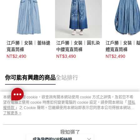
江戶勝｜女裝｜蕾絲邊
江戶勝｜女裝｜圓扎染
江戶勝｜女裝｜
寬直筒褲
中腰寬直筒褲
體寬直筒褲
NT$2,490
NT$3,490
NT$2,490
你可能有興趣的商品
全站排行
本網站中使用 cookie，欲查詢有關本網站使用 cookie 方式之詳情，及若您不希
熱門標籤
望在電腦上使用 cookie 時應如何變更電腦的 cookie 設定，請參閱本網站「
隱私
權條款
」之 Cookie 聲明。您繼續使用本網站即表示您同意本公司得按本網站使
用條款之 Cookie 聲明使用 cookie。
了解更多 >
我知道了
成為我們的VIP粉絲吧