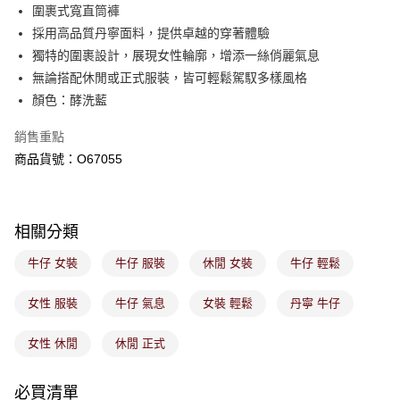
後付繳納相關費用。
圍裹式寬直筒褲
付款後萊爾富取貨
※ 交易是否成功請以「AFTEE先享後付 」之結帳頁面顯示為準，若有關於
採用高品質丹寧面料，提供卓越的穿著體驗
是否繳費成功／繳費後需取消欲退款等相關疑問，請聯繫「AFTEE先享後付
免運費
獨特的圍裹設計，展現女性輪廓，增添一絲俏麗氣息
客戶支援中心」
https://netprotections.freshdesk.com/support/home
無論搭配休閒或正式服裝，皆可輕鬆駕馭多樣風格
7-11取貨付款
【注意事項】
顏色：酵洗藍
１．透過由恩沛科技股份有限公司提供之「AFTEE先享後付」服務完成之交
免運費
易，需依本服務之必要範圍內提供個人資料，並將交易相關給付款項請求債
銷售重點
權轉讓予恩沛科技股份有限公司。
付款後7-11取貨
２．關於個人資料處理事宜，請瀏覽以下網址：
商品貨號：O67055
免運費
https://aftee.tw/terms/#terms3
３．未成年的使用者請事先徵得法定代理人或監護人之同意方可使用
宅配
「AFTEE先享後付」，若未經同意申辦者引起之損失，本公司不負相關責
任。
免運費
相關分類
４．使用「AFTEE先享後付」時，將依據個別帳號之用戶狀況，依本公司即
時審查核予不同之上限額度；若仍有額度不足之情形，本公司將視審查結果
付款後門市取貨
牛仔 女裝
牛仔 服裝
休閒 女裝
牛仔 輕鬆
請求用戶進行身份認證。
免運費
５．嚴禁一人註冊多個帳號或使用他人資訊註冊。若發現惡意使用之情形，
恩沛科技股份有限公司將有權停止該用戶之使用額度並採取法律行動。
女性 服裝
牛仔 氣息
女裝 輕鬆
丹寧 牛仔
女性 休閒
休閒 正式
必買清單