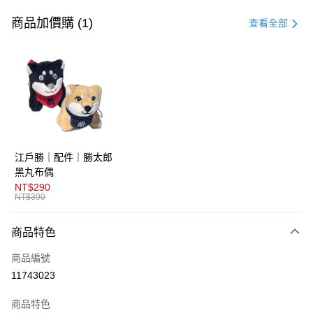
信用卡一次付款
商品加價購 (1)
查看全部
超商取貨付款
LINE Pay
AFTEE先享後付
相關說明
【關於「AFTEE先享後付」】
ATM付款
AFTEE先享後付是「在收到商品之後才付款」的支付方式。 讓您購物簡單
江戶勝｜配件｜勝太郎
便利好安心！
１．簡單：不需註冊會員、不需綁卡、不需儲值。
黑丸布偶
運送方式
２．便利：只要手機號碼，簡訊認證，即可結帳。
NT$290
３．安心：先確認商品／服務後，再付款。
NT$390
全家取貨付款
免運費
【「AFTEE先享後付」結帳流程】
商品特色
１．於結帳方式選擇「AFTEE先享後付」後，將跳轉至「AFTEE先享後付」
付款後全家取貨
結帳頁面，進行簡訊認證並確認金額後，即可完成結帳。
商品編號
２．訂單成立數日內，您將收到繳費通知簡訊。
免運費
３．收到繳費通知簡訊後14天內，點擊此簡訊中的連結，可透過四大超商／
11743023
ATM／網路銀行／等多元方式進行付款，方視為交易完成。
萊爾富取貨付款
※ 請注意：結帳手續完成當下不需立刻繳費，但若您需要取消訂單，請聯絡
商品特色
免運費
購買商品的店家。未經商家同意取消之訂單仍視為有效，需透過AFTEE先享