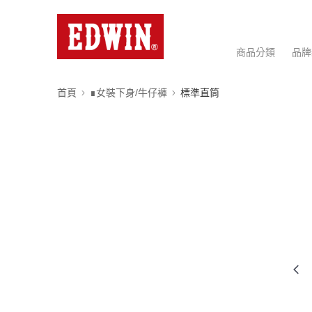
商品分類
品牌
首頁
∎女裝下身/牛仔褲
標準直筒