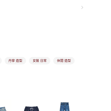
項】
付款
恩沛科技股份有限公司提供之「AFTEE先享後付」服務完成之
依本服務之必要範圍內提供個人資料，並將交易相關給付款項請
讓予恩沛科技股份有限公司。
個人資料處理事宜，請瀏覽以下網址：
1取貨
ee.tw/terms/#terms3
年的使用者請事先徵得法定代理人或監護人之同意方可使用
E先享後付」，若未經同意申辦者引起之損失，本公司不負相關責
AFTEE先享後付」時，將依據個別帳號之用戶狀況，依本公司
核予不同之上限額度；若仍有額度不足之情形，本公司將視審查
用戶進行身份認證。
市取貨
一人註冊多個帳號或使用他人資訊註冊。若發現惡意使用之情
科技股份有限公司將有權停止該用戶之使用額度並採取法律行
丹寧 造型
女裝 日常
休閒 造型