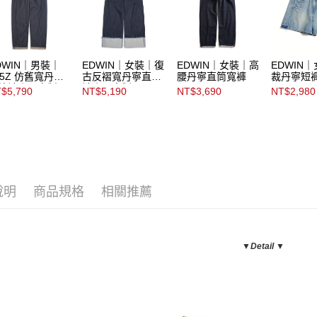
DWIN｜男裝｜
EDWIN｜女裝｜復
EDWIN｜女裝｜高
EDWIN
05Z 仿舊寬丹寧
古反褶寬丹寧直筒
腰丹寧直筒寬褲
裁丹寧短
筒褲｜日本製
褲｜日本製
$5,790
NT$5,190
NT$3,690
NT$2,980
說明
商品規格
相關推薦
▼Detail ▼