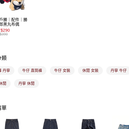
【注意事
7-11取貨
１．透過由
交易，需
免運費
求債權轉
戶勝｜配件｜勝
２．關於
付款後7-1
郎黑丸布偶
https://aft
$290
免運費
３．未成
$390
「AFTE
宅配
任。
４．使用「
免運費
即時審查
分類
結果請求
付款後門
５．嚴禁
免運費
形，恩沛
褲 丹寧
牛仔 直筒褲
牛仔 女裝
休閒 女裝
丹寧 牛仔
動。
休閒
丹寧 休閒
清單