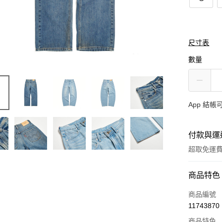
尺寸表
數量
App 結
付款與運
超取免運
付款方式
商品特色
信用卡一
商品編號
11743870
超商取貨
商品特色