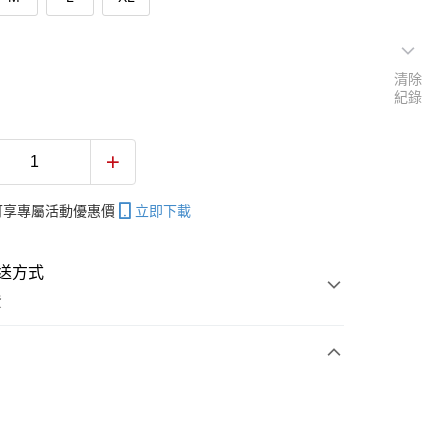
清除
紀錄
帳可享專屬活動優惠價
立即下載
送方式
費
次付款
付款