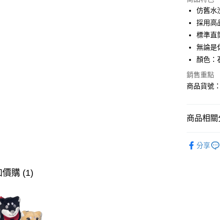
LINE Pay
仿舊水
採用高
AFTEE先
標準直
相關說明
【關於「A
無論是
ATM付款
AFTEE
顏色：
便利好安
１．簡單
銷售重點
２．便利
商品貨號：1
運送方式
３．安心
全家取貨
【「AFT
免運費
商品相關分
１．於結帳
付」結帳
付款後全
２．訂單
∎女裝下身
３．收到繳
分享
免運費
∎期間限定
／ATM／
※ 請注意
萊爾富取
∎期間限定
絡購買商品
價購 (1)
先享後付
免運費
※ 交易是
是否繳費成
付款後萊
付客戶支
免運費