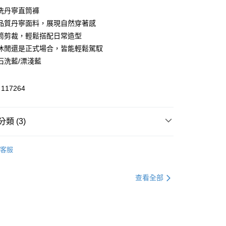
洗丹寧直筒褲
品質丹寧面料，展現自然穿著感
享後付
筒剪裁，輕鬆搭配日常造型
FTEE先享後付」】
休閒還是正式場合，皆能輕鬆駕馭
先享後付是「在收到商品之後才付款」的支付方式。 讓您購物簡單
石洗藍/漂淺藍
心！
：不需註冊會員、不需綁卡、不需儲值。
：只要手機號碼，簡訊認證，即可結帳。
17264
：先確認商品／服務後，再付款。
付款
EE先享後付」結帳流程】
類 (3)
方式選擇「AFTEE先享後付」後，將跳轉至「AFTEE先享後
頁面，進行簡訊認證並確認金額後，即可完成結帳。
家取貨
成立數日內，您將收到繳費通知簡訊。
/牛仔褲
標準直筒
費通知簡訊後14天內，點擊此簡訊中的連結，可透過四大超商
客服
網路銀行／等多元方式進行付款，方視為交易完成。
官網獨家｜滿額贈好禮🎁
：結帳手續完成當下不需立刻繳費，但若您需要取消訂單，請聯
貨付款
夏季購物慶｜指定褲款兩件現折1500
的店家。未經商家同意取消之訂單仍視為有效，需透過AFTEE
查看全部
繳納相關費用。
否成功請以「AFTEE先享後付 」之結帳頁面顯示為準，若有關於
功／繳費後需取消欲退款等相關疑問，請聯繫「AFTEE先享後
爾富取貨
援中心」
https://netprotections.freshdesk.com/support/home