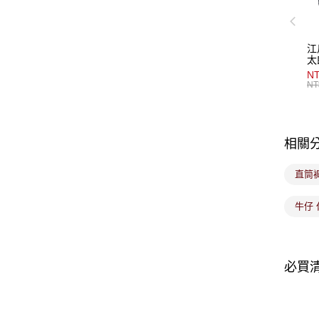
江
太
NT
NT
相關
直筒
牛仔 
必買