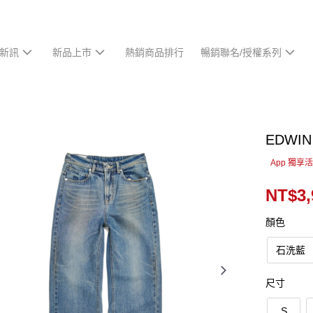
新訊
新品上市
熱銷商品排行
暢銷聯名/授權系列
EDW
App 獨享
NT$3,
顏色
石洗藍
尺寸
S