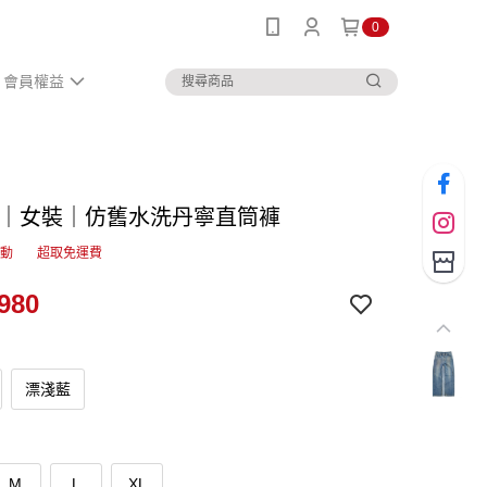
0
會員權益
IN｜女裝｜仿舊水洗丹寧直筒褲
活動
超取免運費
980
漂淺藍
M
L
XL