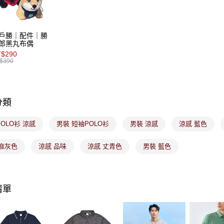
免運費
【注意事
7-11取貨
１．透過由
戶勝｜配件｜勝
交易，需
免運費
郎黑丸布偶
求債權轉
２．關於
$290
付款後7-1
$390
https://aft
免運費
３．未成
「AFTE
宅配
任。
４．使用「
免運費
分類
即時審查
結果請求
付款後門
OLO衫 涼感
男裝 短袖POLO衫
男裝 涼感
涼感 藍色
５．嚴禁
免運費
形，恩沛
動。
 麻灰色
涼感 品味
涼感 丈青色
男裝 藍色
清單