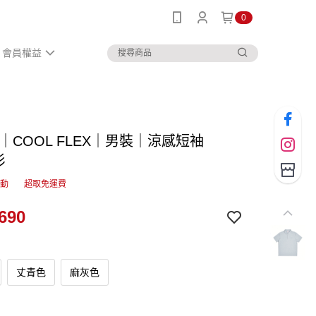
0
會員權益
N｜COOL FLEX｜男裝｜涼感短袖
衫
活動
超取免運費
690
丈青色
麻灰色