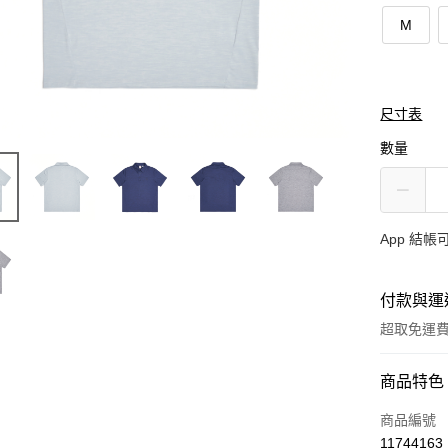
M
尺寸表
數量
App 結
付款與運
超取免運
付款方式
商品特色
信用卡一
商品編號
11744163