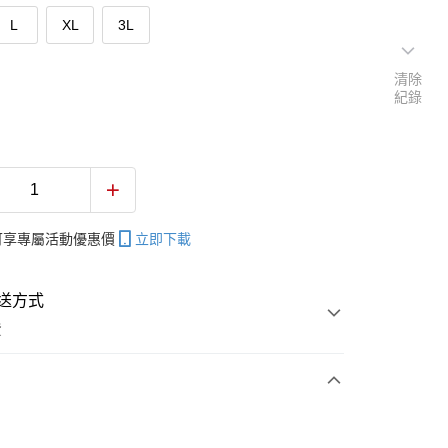
L
XL
3L
清除
紀錄
帳可享專屬活動優惠價
立即下載
送方式
費
次付款