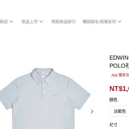
新訊
新品上市
熱銷商品排行
暢銷聯名/授權系列
EDWI
POLO
App 獨享
NT$1,
顏色
淡藍色
尺寸