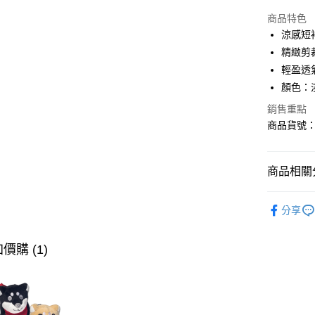
超商取貨
商品特色
LINE Pay
涼感短
精緻剪
AFTEE先
輕盈透
相關說明
【關於「A
顏色：
ATM付款
AFTEE
銷售重點
便利好安
商品貨號：3
１．簡單
２．便利
運送方式
３．安心
全家取貨
商品相關分
【「AFT
免運費
１．於結帳
∎男裝上衣
付」結帳
分享
付款後全
２．訂單
∎期間限定
３．收到繳
免運費
／ATM／
∎期間限定
價購 (1)
※ 請注意
萊爾富取
絡購買商品
先享後付
免運費
※ 交易是
是否繳費成
付款後萊
付客戶支