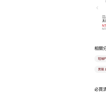
江
太
NT
NT
相關
短袖P
男裝
必買