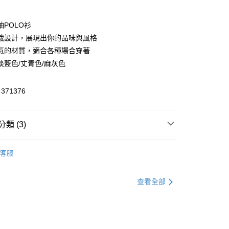
付款
袖POLO衫
裁設計，展現出你的品味與風格
享後付
氣的材質，適合各種場合穿著
FTEE先享後付」】
淡藍色/丈青色/麻灰色
先享後付是「在收到商品之後才付款」的支付方式。 讓您購物簡單
心！
71376
：不需註冊會員、不需綁卡、不需儲值。
：只要手機號碼，簡訊認證，即可結帳。
：先確認商品／服務後，再付款。
付款
類 (3)
EE先享後付」結帳流程】
方式選擇「AFTEE先享後付」後，將跳轉至「AFTEE先享後
襯衫／POLO衫
頁面，進行簡訊認證並確認金額後，即可完成結帳。
客服
家取貨
成立數日內，您將收到繳費通知簡訊。
官網獨家｜滿額贈好禮🎁
費通知簡訊後14天內，點擊此簡訊中的連結，可透過四大超商
網路銀行／等多元方式進行付款，方視為交易完成。
盛夏狂歡季｜季節性商品兩件7折
查看全部
：結帳手續完成當下不需立刻繳費，但若您需要取消訂單，請聯
貨付款
的店家。未經商家同意取消之訂單仍視為有效，需透過AFTEE
繳納相關費用。
否成功請以「AFTEE先享後付 」之結帳頁面顯示為準，若有關於
功／繳費後需取消欲退款等相關疑問，請聯繫「AFTEE先享後
爾富取貨
援中心」
https://netprotections.freshdesk.com/support/home