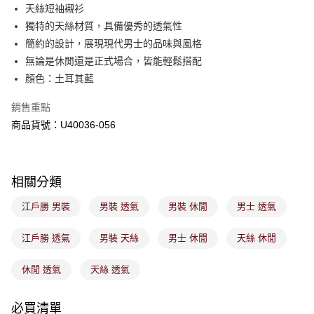
後付繳納相關費用。
天絲短袖襯衫
付款後萊爾富取貨
※ 交易是否成功請以「AFTEE先享後付 」之結帳頁面顯示為準，若有關於
獨特的天絲材質，具備優秀的透氣性
是否繳費成功／繳費後需取消欲退款等相關疑問，請聯繫「AFTEE先享後付
免運費
簡約的設計，展現現代男士的品味與風格
客戶支援中心」
https://netprotections.freshdesk.com/support/home
無論是休閒還是正式場合，皆能輕鬆搭配
7-11取貨付款
【注意事項】
顏色：土耳其藍
１．透過由恩沛科技股份有限公司提供之「AFTEE先享後付」服務完成之交
免運費
易，需依本服務之必要範圍內提供個人資料，並將交易相關給付款項請求債
銷售重點
權轉讓予恩沛科技股份有限公司。
付款後7-11取貨
２．關於個人資料處理事宜，請瀏覽以下網址：
商品貨號：U40036-056
免運費
https://aftee.tw/terms/#terms3
３．未成年的使用者請事先徵得法定代理人或監護人之同意方可使用
宅配
「AFTEE先享後付」，若未經同意申辦者引起之損失，本公司不負相關責
任。
免運費
相關分類
４．使用「AFTEE先享後付」時，將依據個別帳號之用戶狀況，依本公司即
時審查核予不同之上限額度；若仍有額度不足之情形，本公司將視審查結果
付款後門市取貨
江戶勝 男裝
男裝 透氣
男裝 休閒
男士 透氣
請求用戶進行身份認證。
免運費
５．嚴禁一人註冊多個帳號或使用他人資訊註冊。若發現惡意使用之情形，
恩沛科技股份有限公司將有權停止該用戶之使用額度並採取法律行動。
江戶勝 透氣
男裝 天絲
男士 休閒
天絲 休閒
休閒 透氣
天絲 透氣
必買清單