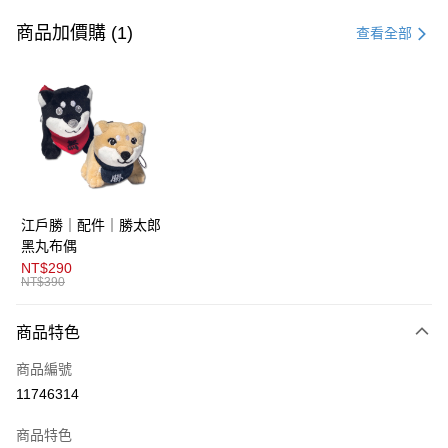
信用卡一次付款
商品加價購 (1)
查看全部
超商取貨付款
LINE Pay
AFTEE先享後付
相關說明
【關於「AFTEE先享後付」】
ATM付款
AFTEE先享後付是「在收到商品之後才付款」的支付方式。 讓您購物簡單
江戶勝｜配件｜勝太郎
便利好安心！
１．簡單：不需註冊會員、不需綁卡、不需儲值。
黑丸布偶
運送方式
２．便利：只要手機號碼，簡訊認證，即可結帳。
NT$290
３．安心：先確認商品／服務後，再付款。
NT$390
全家取貨付款
免運費
【「AFTEE先享後付」結帳流程】
商品特色
１．於結帳方式選擇「AFTEE先享後付」後，將跳轉至「AFTEE先享後付」
付款後全家取貨
結帳頁面，進行簡訊認證並確認金額後，即可完成結帳。
商品編號
２．訂單成立數日內，您將收到繳費通知簡訊。
免運費
３．收到繳費通知簡訊後14天內，點擊此簡訊中的連結，可透過四大超商／
11746314
ATM／網路銀行／等多元方式進行付款，方視為交易完成。
萊爾富取貨付款
※ 請注意：結帳手續完成當下不需立刻繳費，但若您需要取消訂單，請聯絡
商品特色
免運費
購買商品的店家。未經商家同意取消之訂單仍視為有效，需透過AFTEE先享