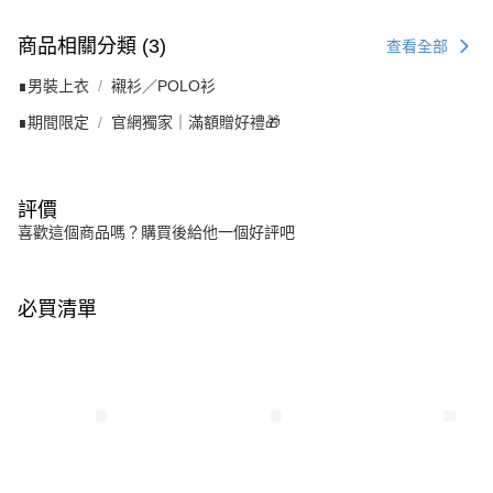
商品相關分類 (3)
查看全部
∎男裝上衣
襯衫／POLO衫
∎期間限定
官網獨家｜滿額贈好禮🎁
評價
喜歡這個商品嗎？購買後給他一個好評吧
必買清單