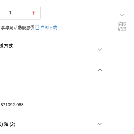
清除
帳可享專屬活動優惠價
立即下載
紀錄
送方式
費
次付款
付款
71092-088
享後付
類 (2)
FTEE先享後付」】
先享後付是「在收到商品之後才付款」的支付方式。 讓您購物簡單