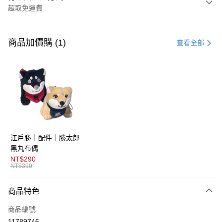
超取免運費
付款方式
信用卡一次付款
商品加價購 (1)
查看全部
超商取貨付款
LINE Pay
AFTEE先享後付
相關說明
【關於「AFTEE先享後付」】
ATM付款
AFTEE先享後付是「在收到商品之後才付款」的支付方式。 讓您購物簡單
江戶勝｜配件｜勝太郎
便利好安心！
１．簡單：不需註冊會員、不需綁卡、不需儲值。
黑丸布偶
運送方式
２．便利：只要手機號碼，簡訊認證，即可結帳。
NT$290
３．安心：先確認商品／服務後，再付款。
NT$390
全家取貨付款
免運費
【「AFTEE先享後付」結帳流程】
商品特色
１．於結帳方式選擇「AFTEE先享後付」後，將跳轉至「AFTEE先享後付」
付款後全家取貨
結帳頁面，進行簡訊認證並確認金額後，即可完成結帳。
商品編號
２．訂單成立數日內，您將收到繳費通知簡訊。
免運費
３．收到繳費通知簡訊後14天內，點擊此簡訊中的連結，可透過四大超商／
11789746