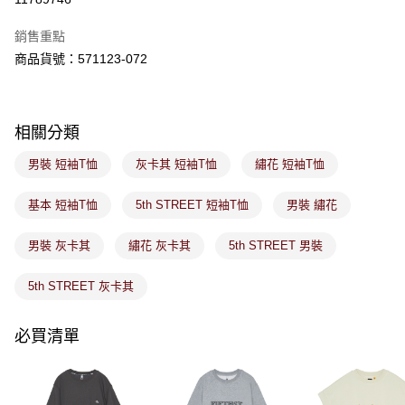
ATM／網路銀行／等多元方式進行付款，方視為交易完成。
萊爾富取貨付款
※ 請注意：結帳手續完成當下不需立刻繳費，但若您需要取消訂單，請聯絡
銷售重點
免運費
購買商品的店家。未經商家同意取消之訂單仍視為有效，需透過AFTEE先享
後付繳納相關費用。
商品貨號：571123-072
付款後萊爾富取貨
※ 交易是否成功請以「AFTEE先享後付 」之結帳頁面顯示為準，若有關於
是否繳費成功／繳費後需取消欲退款等相關疑問，請聯繫「AFTEE先享後付
免運費
客戶支援中心」
https://netprotections.freshdesk.com/support/home
相關分類
7-11取貨付款
【注意事項】
１．透過由恩沛科技股份有限公司提供之「AFTEE先享後付」服務完成之交
免運費
男裝 短袖T恤
灰卡其 短袖T恤
繡花 短袖T恤
易，需依本服務之必要範圍內提供個人資料，並將交易相關給付款項請求債
權轉讓予恩沛科技股份有限公司。
付款後7-11取貨
２．關於個人資料處理事宜，請瀏覽以下網址：
基本 短袖T恤
5th STREET 短袖T恤
男裝 繡花
免運費
https://aftee.tw/terms/#terms3
３．未成年的使用者請事先徵得法定代理人或監護人之同意方可使用
男裝 灰卡其
繡花 灰卡其
5th STREET 男裝
宅配
「AFTEE先享後付」，若未經同意申辦者引起之損失，本公司不負相關責
任。
免運費
４．使用「AFTEE先享後付」時，將依據個別帳號之用戶狀況，依本公司即
5th STREET 灰卡其
時審查核予不同之上限額度；若仍有額度不足之情形，本公司將視審查結果
付款後門市取貨
請求用戶進行身份認證。
免運費
必買清單
５．嚴禁一人註冊多個帳號或使用他人資訊註冊。若發現惡意使用之情形，
恩沛科技股份有限公司將有權停止該用戶之使用額度並採取法律行動。