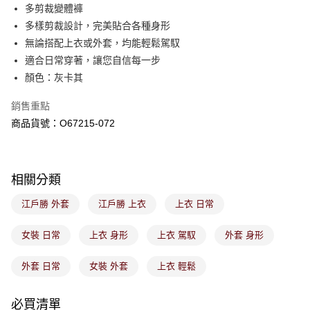
後付繳納相關費用。
多剪裁變體褲
付款後萊爾富取貨
※ 交易是否成功請以「AFTEE先享後付 」之結帳頁面顯示為準，若有關於
多樣剪裁設計，完美貼合各種身形
是否繳費成功／繳費後需取消欲退款等相關疑問，請聯繫「AFTEE先享後付
免運費
無論搭配上衣或外套，均能輕鬆駕馭
客戶支援中心」
https://netprotections.freshdesk.com/support/home
適合日常穿著，讓您自信每一步
7-11取貨付款
【注意事項】
顏色：灰卡其
１．透過由恩沛科技股份有限公司提供之「AFTEE先享後付」服務完成之交
免運費
易，需依本服務之必要範圍內提供個人資料，並將交易相關給付款項請求債
銷售重點
權轉讓予恩沛科技股份有限公司。
付款後7-11取貨
２．關於個人資料處理事宜，請瀏覽以下網址：
商品貨號：O67215-072
免運費
https://aftee.tw/terms/#terms3
３．未成年的使用者請事先徵得法定代理人或監護人之同意方可使用
宅配
「AFTEE先享後付」，若未經同意申辦者引起之損失，本公司不負相關責
任。
免運費
相關分類
４．使用「AFTEE先享後付」時，將依據個別帳號之用戶狀況，依本公司即
時審查核予不同之上限額度；若仍有額度不足之情形，本公司將視審查結果
付款後門市取貨
江戶勝 外套
江戶勝 上衣
上衣 日常
請求用戶進行身份認證。
免運費
５．嚴禁一人註冊多個帳號或使用他人資訊註冊。若發現惡意使用之情形，
恩沛科技股份有限公司將有權停止該用戶之使用額度並採取法律行動。
女裝 日常
上衣 身形
上衣 駕馭
外套 身形
外套 日常
女裝 外套
上衣 輕鬆
必買清單