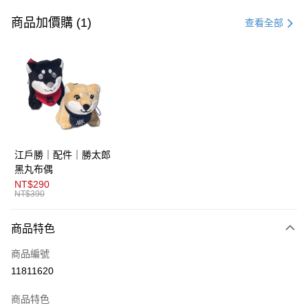
信用卡一次付款
商品加價購 (1)
查看全部
超商取貨付款
LINE Pay
AFTEE先享後付
相關說明
【關於「AFTEE先享後付」】
ATM付款
AFTEE先享後付是「在收到商品之後才付款」的支付方式。 讓您購物簡單
江戶勝｜配件｜勝太郎
便利好安心！
１．簡單：不需註冊會員、不需綁卡、不需儲值。
黑丸布偶
運送方式
２．便利：只要手機號碼，簡訊認證，即可結帳。
NT$290
３．安心：先確認商品／服務後，再付款。
NT$390
全家取貨付款
免運費
【「AFTEE先享後付」結帳流程】
商品特色
１．於結帳方式選擇「AFTEE先享後付」後，將跳轉至「AFTEE先享後付」
付款後全家取貨
結帳頁面，進行簡訊認證並確認金額後，即可完成結帳。
商品編號
２．訂單成立數日內，您將收到繳費通知簡訊。
免運費
３．收到繳費通知簡訊後14天內，點擊此簡訊中的連結，可透過四大超商／
11811620
ATM／網路銀行／等多元方式進行付款，方視為交易完成。
萊爾富取貨付款
※ 請注意：結帳手續完成當下不需立刻繳費，但若您需要取消訂單，請聯絡
商品特色
免運費
購買商品的店家。未經商家同意取消之訂單仍視為有效，需透過AFTEE先享