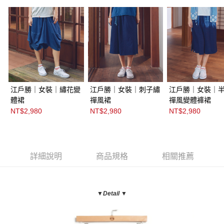
江戶勝｜女裝｜繡花變
江戶勝｜女裝｜刺子繡
江戶勝｜女裝｜
體裙
禪風裙
禪風變體褲裙
NT$2,980
NT$2,980
NT$2,980
詳細說明
商品規格
相關推薦
▼Detail ▼