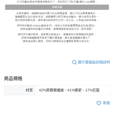
顯示電腦版詳細說明
商品規格
材質
42%萊賽爾纖維、41%嫘縈、17%尼龍
客服