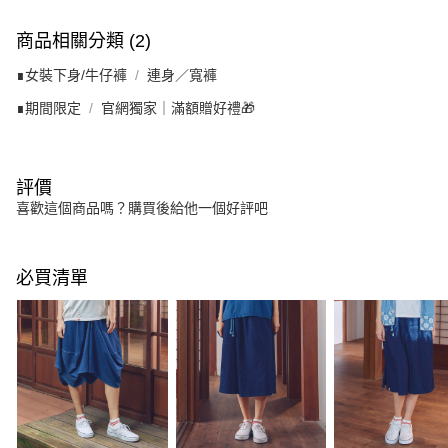
商品相關分類 (2)
∎女裝下身/牛仔褲
連身／寬褲
∎期間限定
官網獨家｜滿額贈好禮🎁
評價
喜歡這個商品嗎？購買後給他一個好評吧
必買清單