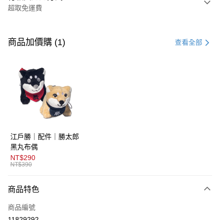
超取免運費
付款方式
信用卡一次付款
商品加價購 (1)
查看全部
超商取貨付款
LINE Pay
AFTEE先享後付
相關說明
【關於「AFTEE先享後付」】
ATM付款
AFTEE先享後付是「在收到商品之後才付款」的支付方式。 讓您購物簡單
江戶勝｜配件｜勝太郎
便利好安心！
１．簡單：不需註冊會員、不需綁卡、不需儲值。
黑丸布偶
運送方式
２．便利：只要手機號碼，簡訊認證，即可結帳。
NT$290
３．安心：先確認商品／服務後，再付款。
NT$390
全家取貨付款
免運費
【「AFTEE先享後付」結帳流程】
商品特色
１．於結帳方式選擇「AFTEE先享後付」後，將跳轉至「AFTEE先享後付」
付款後全家取貨
結帳頁面，進行簡訊認證並確認金額後，即可完成結帳。
商品編號
２．訂單成立數日內，您將收到繳費通知簡訊。
免運費
３．收到繳費通知簡訊後14天內，點擊此簡訊中的連結，可透過四大超商／
11829292