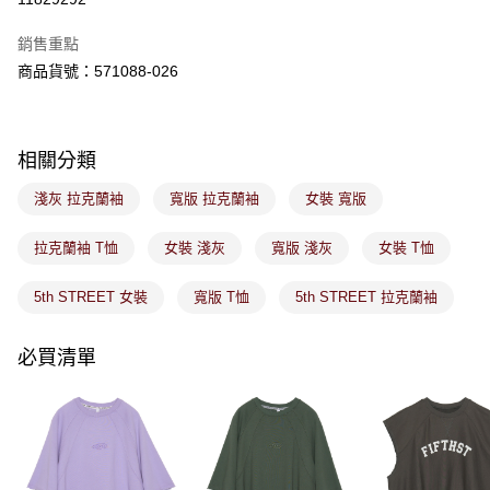
ATM／網路銀行／等多元方式進行付款，方視為交易完成。
萊爾富取貨付款
※ 請注意：結帳手續完成當下不需立刻繳費，但若您需要取消訂單，請聯絡
銷售重點
免運費
購買商品的店家。未經商家同意取消之訂單仍視為有效，需透過AFTEE先享
後付繳納相關費用。
商品貨號：571088-026
付款後萊爾富取貨
※ 交易是否成功請以「AFTEE先享後付 」之結帳頁面顯示為準，若有關於
是否繳費成功／繳費後需取消欲退款等相關疑問，請聯繫「AFTEE先享後付
免運費
客戶支援中心」
https://netprotections.freshdesk.com/support/home
相關分類
7-11取貨付款
【注意事項】
１．透過由恩沛科技股份有限公司提供之「AFTEE先享後付」服務完成之交
免運費
淺灰 拉克蘭袖
寬版 拉克蘭袖
女裝 寬版
易，需依本服務之必要範圍內提供個人資料，並將交易相關給付款項請求債
權轉讓予恩沛科技股份有限公司。
付款後7-11取貨
２．關於個人資料處理事宜，請瀏覽以下網址：
拉克蘭袖 T恤
女裝 淺灰
寬版 淺灰
女裝 T恤
免運費
https://aftee.tw/terms/#terms3
３．未成年的使用者請事先徵得法定代理人或監護人之同意方可使用
5th STREET 女裝
寬版 T恤
5th STREET 拉克蘭袖
宅配
「AFTEE先享後付」，若未經同意申辦者引起之損失，本公司不負相關責
任。
免運費
４．使用「AFTEE先享後付」時，將依據個別帳號之用戶狀況，依本公司即
必買清單
時審查核予不同之上限額度；若仍有額度不足之情形，本公司將視審查結果
付款後門市取貨
請求用戶進行身份認證。
免運費
５．嚴禁一人註冊多個帳號或使用他人資訊註冊。若發現惡意使用之情形，
恩沛科技股份有限公司將有權停止該用戶之使用額度並採取法律行動。