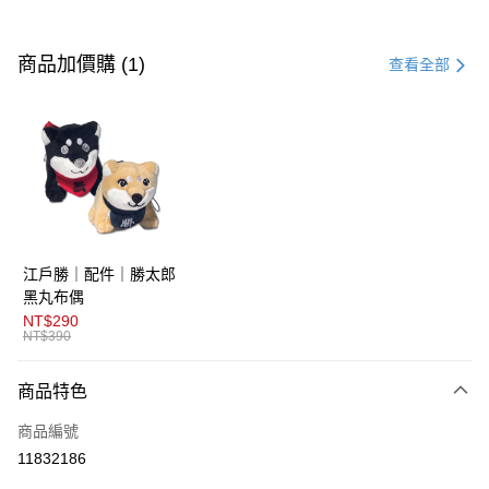
付款方式
信用卡一次付款
商品加價購 (1)
查看全部
超商取貨付款
LINE Pay
AFTEE先享後付
相關說明
【關於「AFTEE先享後付」】
ATM付款
AFTEE先享後付是「在收到商品之後才付款」的支付方式。 讓您購物簡單
江戶勝｜配件｜勝太郎
便利好安心！
１．簡單：不需註冊會員、不需綁卡、不需儲值。
黑丸布偶
運送方式
２．便利：只要手機號碼，簡訊認證，即可結帳。
NT$290
３．安心：先確認商品／服務後，再付款。
NT$390
全家取貨付款
免運費
【「AFTEE先享後付」結帳流程】
商品特色
１．於結帳方式選擇「AFTEE先享後付」後，將跳轉至「AFTEE先享後付」
付款後全家取貨
結帳頁面，進行簡訊認證並確認金額後，即可完成結帳。
商品編號
２．訂單成立數日內，您將收到繳費通知簡訊。
免運費
３．收到繳費通知簡訊後14天內，點擊此簡訊中的連結，可透過四大超商／
11832186
ATM／網路銀行／等多元方式進行付款，方視為交易完成。
萊爾富取貨付款