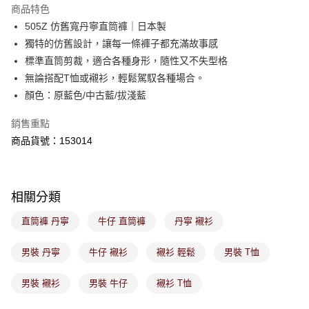
※ 請注意：結帳手續完成當下不需立刻繳費，但若您需要取消訂單，請聯絡
商品特色
免運費
購買商品的店家。未經商家同意取消之訂單仍視為有效，需透過AFTEE先享
後付繳納相關費用。
505Z 仿舊寬丹寧直筒褲｜日本製
付款後萊爾富取貨
※ 交易是否成功請以「AFTEE先享後付 」之結帳頁面顯示為準，若有關於
獨特的仿舊設計，讓每一條褲子都充滿故事感
是否繳費成功／繳費後需取消欲退款等相關疑問，請聯繫「AFTEE先享後付
免運費
標準直筒剪裁，適合各種身形，隨性又不失型格
客戶支援中心」
https://netprotections.freshdesk.com/support/home
無論搭配T恤或襯衫，輕鬆駕馭各種場合。
7-11取貨付款
【注意事項】
顏色：原藍色/中古藍/拔淺藍
１．透過由恩沛科技股份有限公司提供之「AFTEE先享後付」服務完成之交
免運費
易，需依本服務之必要範圍內提供個人資料，並將交易相關給付款項請求債
銷售重點
權轉讓予恩沛科技股份有限公司。
付款後7-11取貨
２．關於個人資料處理事宜，請瀏覽以下網址：
商品貨號：153014
免運費
https://aftee.tw/terms/#terms3
３．未成年的使用者請事先徵得法定代理人或監護人之同意方可使用
宅配
「AFTEE先享後付」，若未經同意申辦者引起之損失，本公司不負相關責
任。
免運費
相關分類
４．使用「AFTEE先享後付」時，將依據個別帳號之用戶狀況，依本公司即
時審查核予不同之上限額度；若仍有額度不足之情形，本公司將視審查結果
付款後門市取貨
直筒褲 丹寧
牛仔 直筒褲
丹寧 襯衫
請求用戶進行身份認證。
免運費
５．嚴禁一人註冊多個帳號或使用他人資訊註冊。若發現惡意使用之情形，
恩沛科技股份有限公司將有權停止該用戶之使用額度並採取法律行動。
男裝 丹寧
牛仔 襯衫
襯衫 輕鬆
男裝 T恤
男裝 襯衫
男裝 牛仔
襯衫 T恤