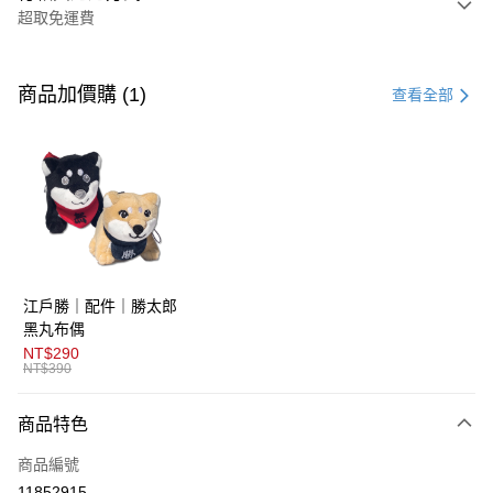
超取免運費
付款方式
信用卡一次付款
商品加價購 (1)
查看全部
超商取貨付款
LINE Pay
AFTEE先享後付
相關說明
【關於「AFTEE先享後付」】
ATM付款
AFTEE先享後付是「在收到商品之後才付款」的支付方式。 讓您購物簡單
江戶勝｜配件｜勝太郎
便利好安心！
１．簡單：不需註冊會員、不需綁卡、不需儲值。
黑丸布偶
運送方式
２．便利：只要手機號碼，簡訊認證，即可結帳。
NT$290
３．安心：先確認商品／服務後，再付款。
NT$390
全家取貨付款
免運費
【「AFTEE先享後付」結帳流程】
商品特色
１．於結帳方式選擇「AFTEE先享後付」後，將跳轉至「AFTEE先享後付」
付款後全家取貨
結帳頁面，進行簡訊認證並確認金額後，即可完成結帳。
商品編號
２．訂單成立數日內，您將收到繳費通知簡訊。
免運費
３．收到繳費通知簡訊後14天內，點擊此簡訊中的連結，可透過四大超商／
11852915