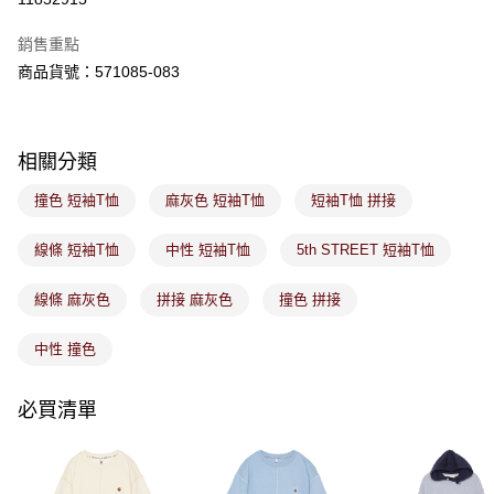
ATM／網路銀行／等多元方式進行付款，方視為交易完成。
萊爾富取貨付款
※ 請注意：結帳手續完成當下不需立刻繳費，但若您需要取消訂單，請聯絡
銷售重點
免運費
購買商品的店家。未經商家同意取消之訂單仍視為有效，需透過AFTEE先享
後付繳納相關費用。
商品貨號：571085-083
付款後萊爾富取貨
※ 交易是否成功請以「AFTEE先享後付 」之結帳頁面顯示為準，若有關於
是否繳費成功／繳費後需取消欲退款等相關疑問，請聯繫「AFTEE先享後付
免運費
客戶支援中心」
https://netprotections.freshdesk.com/support/home
相關分類
7-11取貨付款
【注意事項】
１．透過由恩沛科技股份有限公司提供之「AFTEE先享後付」服務完成之交
免運費
撞色 短袖T恤
麻灰色 短袖T恤
短袖T恤 拼接
易，需依本服務之必要範圍內提供個人資料，並將交易相關給付款項請求債
權轉讓予恩沛科技股份有限公司。
付款後7-11取貨
２．關於個人資料處理事宜，請瀏覽以下網址：
線條 短袖T恤
中性 短袖T恤
5th STREET 短袖T恤
免運費
https://aftee.tw/terms/#terms3
３．未成年的使用者請事先徵得法定代理人或監護人之同意方可使用
線條 麻灰色
拼接 麻灰色
撞色 拼接
宅配
「AFTEE先享後付」，若未經同意申辦者引起之損失，本公司不負相關責
任。
免運費
４．使用「AFTEE先享後付」時，將依據個別帳號之用戶狀況，依本公司即
中性 撞色
時審查核予不同之上限額度；若仍有額度不足之情形，本公司將視審查結果
付款後門市取貨
請求用戶進行身份認證。
免運費
必買清單
５．嚴禁一人註冊多個帳號或使用他人資訊註冊。若發現惡意使用之情形，
恩沛科技股份有限公司將有權停止該用戶之使用額度並採取法律行動。