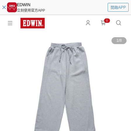
EDWIN
開啟APP
立刻使用官方APP
0
1
/
8