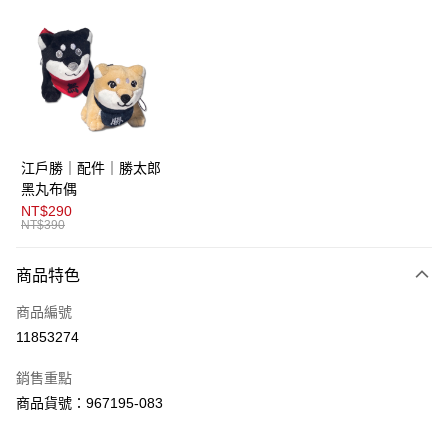
超商取貨付款
LINE Pay
AFTEE先享後付
相關說明
【關於「AFTEE先享後付」】
ATM付款
AFTEE先享後付是「在收到商品之後才付款」的支付方式。 讓您購物簡單
江戶勝｜配件｜勝太郎
便利好安心！
１．簡單：不需註冊會員、不需綁卡、不需儲值。
黑丸布偶
運送方式
２．便利：只要手機號碼，簡訊認證，即可結帳。
NT$290
３．安心：先確認商品／服務後，再付款。
NT$390
全家取貨付款
免運費
【「AFTEE先享後付」結帳流程】
商品特色
１．於結帳方式選擇「AFTEE先享後付」後，將跳轉至「AFTEE先享後付」
付款後全家取貨
結帳頁面，進行簡訊認證並確認金額後，即可完成結帳。
商品編號
２．訂單成立數日內，您將收到繳費通知簡訊。
免運費
３．收到繳費通知簡訊後14天內，點擊此簡訊中的連結，可透過四大超商／
11853274
ATM／網路銀行／等多元方式進行付款，方視為交易完成。
萊爾富取貨付款
※ 請注意：結帳手續完成當下不需立刻繳費，但若您需要取消訂單，請聯絡
銷售重點
免運費
購買商品的店家。未經商家同意取消之訂單仍視為有效，需透過AFTEE先享
後付繳納相關費用。
商品貨號：967195-083
付款後萊爾富取貨
※ 交易是否成功請以「AFTEE先享後付 」之結帳頁面顯示為準，若有關於
是否繳費成功／繳費後需取消欲退款等相關疑問，請聯繫「AFTEE先享後付
免運費