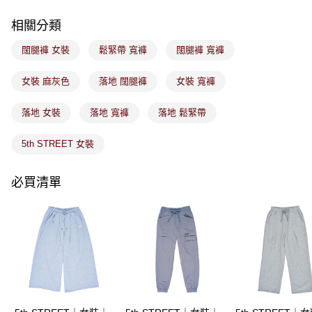
客戶支援中心」
https://netprotections.freshdesk.com/support/home
相關分類
7-11取貨付款
【注意事項】
１．透過由恩沛科技股份有限公司提供之「AFTEE先享後付」服務完成之交
免運費
闊腿褲 女裝
鬆緊帶 寬褲
闊腿褲 寬褲
易，需依本服務之必要範圍內提供個人資料，並將交易相關給付款項請求債
權轉讓予恩沛科技股份有限公司。
付款後7-11取貨
２．關於個人資料處理事宜，請瀏覽以下網址：
女裝 麻灰色
落地 闊腿褲
女裝 寬褲
免運費
https://aftee.tw/terms/#terms3
３．未成年的使用者請事先徵得法定代理人或監護人之同意方可使用
落地 女裝
落地 寬褲
落地 鬆緊帶
宅配
「AFTEE先享後付」，若未經同意申辦者引起之損失，本公司不負相關責
任。
免運費
４．使用「AFTEE先享後付」時，將依據個別帳號之用戶狀況，依本公司即
5th STREET 女裝
時審查核予不同之上限額度；若仍有額度不足之情形，本公司將視審查結果
付款後門市取貨
請求用戶進行身份認證。
免運費
必買清單
５．嚴禁一人註冊多個帳號或使用他人資訊註冊。若發現惡意使用之情形，
恩沛科技股份有限公司將有權停止該用戶之使用額度並採取法律行動。