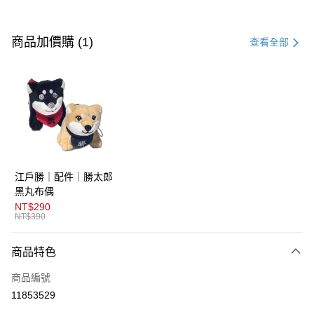
付款方式
信用卡一次付款
商品加價購 (1)
查看全部
超商取貨付款
LINE Pay
AFTEE先享後付
相關說明
【關於「AFTEE先享後付」】
ATM付款
AFTEE先享後付是「在收到商品之後才付款」的支付方式。 讓您購物簡單
江戶勝｜配件｜勝太郎
便利好安心！
１．簡單：不需註冊會員、不需綁卡、不需儲值。
黑丸布偶
運送方式
２．便利：只要手機號碼，簡訊認證，即可結帳。
NT$290
３．安心：先確認商品／服務後，再付款。
NT$390
全家取貨付款
免運費
【「AFTEE先享後付」結帳流程】
商品特色
１．於結帳方式選擇「AFTEE先享後付」後，將跳轉至「AFTEE先享後付」
付款後全家取貨
結帳頁面，進行簡訊認證並確認金額後，即可完成結帳。
商品編號
２．訂單成立數日內，您將收到繳費通知簡訊。
免運費
３．收到繳費通知簡訊後14天內，點擊此簡訊中的連結，可透過四大超商／
11853529
ATM／網路銀行／等多元方式進行付款，方視為交易完成。
萊爾富取貨付款