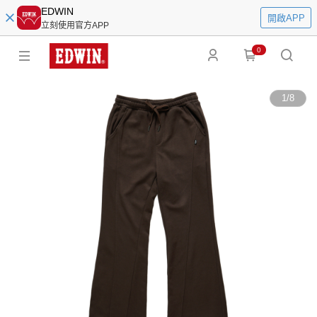
EDWIN
開啟APP
立刻使用官方APP
0
1
/
8