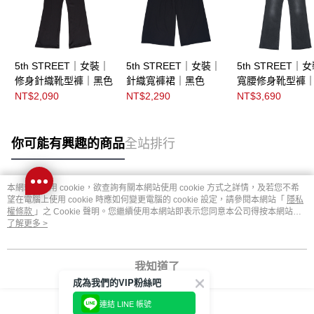
5th STREET｜女裝｜
5th STREET｜女裝｜
5th STREET｜
修身針織靴型褲｜黑色
針織寬褲裙｜黑色
寬腰修身靴型褲
NT$2,090
NT$2,290
NT$3,690
你可能有興趣的商品
全站排行
本網站中使用 cookie，欲查詢有關本網站使用 cookie 方式之詳情，及若您不希
熱門標籤
望在電腦上使用 cookie 時應如何變更電腦的 cookie 設定，請參閱本網站「
隱私
權條款
」之 Cookie 聲明。您繼續使用本網站即表示您同意本公司得按本網站使
用條款之 Cookie 聲明使用 cookie。
了解更多 >
我知道了
成為我們的VIP粉絲吧
連結 LINE 帳號