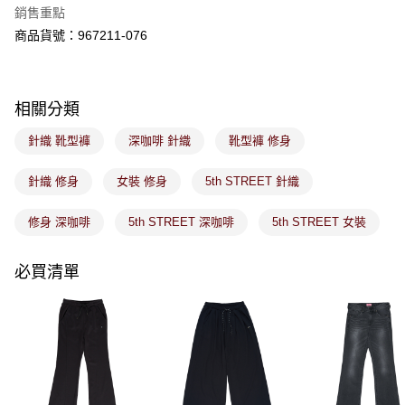
※ 請注意：結帳手續完成當下不需立刻繳費，但若您需要取消訂單，請聯絡
銷售重點
免運費
購買商品的店家。未經商家同意取消之訂單仍視為有效，需透過AFTEE先享
後付繳納相關費用。
商品貨號：967211-076
付款後萊爾富取貨
※ 交易是否成功請以「AFTEE先享後付 」之結帳頁面顯示為準，若有關於
是否繳費成功／繳費後需取消欲退款等相關疑問，請聯繫「AFTEE先享後付
免運費
客戶支援中心」
https://netprotections.freshdesk.com/support/home
相關分類
7-11取貨付款
【注意事項】
１．透過由恩沛科技股份有限公司提供之「AFTEE先享後付」服務完成之交
免運費
針織 靴型褲
深咖啡 針織
靴型褲 修身
易，需依本服務之必要範圍內提供個人資料，並將交易相關給付款項請求債
權轉讓予恩沛科技股份有限公司。
付款後7-11取貨
２．關於個人資料處理事宜，請瀏覽以下網址：
針織 修身
女裝 修身
5th STREET 針織
免運費
https://aftee.tw/terms/#terms3
３．未成年的使用者請事先徵得法定代理人或監護人之同意方可使用
修身 深咖啡
5th STREET 深咖啡
5th STREET 女裝
宅配
「AFTEE先享後付」，若未經同意申辦者引起之損失，本公司不負相關責
任。
免運費
４．使用「AFTEE先享後付」時，將依據個別帳號之用戶狀況，依本公司即
必買清單
時審查核予不同之上限額度；若仍有額度不足之情形，本公司將視審查結果
付款後門市取貨
請求用戶進行身份認證。
免運費
５．嚴禁一人註冊多個帳號或使用他人資訊註冊。若發現惡意使用之情形，
恩沛科技股份有限公司將有權停止該用戶之使用額度並採取法律行動。