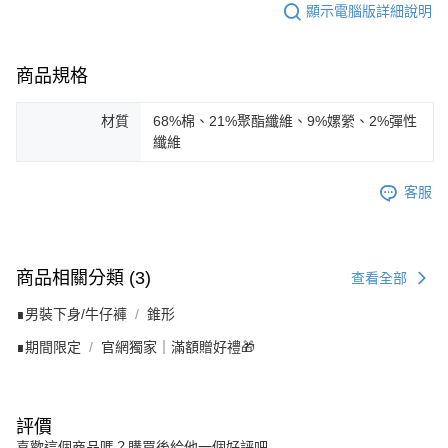
顯示電腦版詳細說明
商品規格
材質
68%棉、21%聚酯纖維、9%嫘縈、2%彈性
纖維
客服
商品相關分類 (3)
查看全部
∎男裝下身/牛仔褲
錐形
∎期間限定
官網獨家｜滿額贈好禮🎁
評價
喜歡這個商品嗎？購買後給他一個好評吧