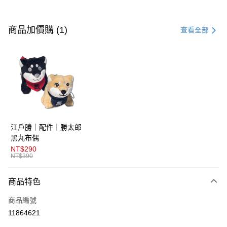
付款方式
信用卡一次付款
商品加價購 (1)
查看全部
超商取貨付款
LINE Pay
AFTEE先享後付
相關說明
【關於「AFTEE先享後付」】
ATM付款
AFTEE先享後付是「在收到商品之後才付款」的支付方式。 讓您購物簡單
江戶勝｜配件｜勝太郎
便利好安心！
１．簡單：不需註冊會員、不需綁卡、不需儲值。
黑丸布偶
運送方式
２．便利：只要手機號碼，簡訊認證，即可結帳。
NT$290
３．安心：先確認商品／服務後，再付款。
NT$390
全家取貨付款
免運費
【「AFTEE先享後付」結帳流程】
商品特色
１．於結帳方式選擇「AFTEE先享後付」後，將跳轉至「AFTEE先享後付」
付款後全家取貨
結帳頁面，進行簡訊認證並確認金額後，即可完成結帳。
商品編號
２．訂單成立數日內，您將收到繳費通知簡訊。
免運費
３．收到繳費通知簡訊後14天內，點擊此簡訊中的連結，可透過四大超商／
11864621
ATM／網路銀行／等多元方式進行付款，方視為交易完成。
萊爾富取貨付款