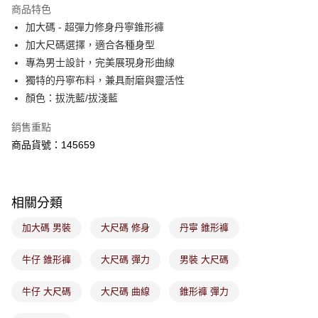
※ 請注意：結帳手續完成當下不需立刻繳費，但若您需要取消訂單，請聯絡
商品特色
免運費
購買商品的店家。未經商家同意取消之訂單仍視為有效，需透過AFTEE先享
後付繳納相關費用。
加大碼 - 超彈力修身丹寧錐形褲
付款後萊爾富取貨
※ 交易是否成功請以「AFTEE先享後付 」之結帳頁面顯示為準，若有關於
加大尺碼選擇，適合各種身型
是否繳費成功／繳費後需取消欲退款等相關疑問，請聯繫「AFTEE先享後付
免運費
專為男士設計，完美展現身形曲線
客戶支援中心」
https://netprotections.freshdesk.com/support/home
獨特的丹寧布料，兼具耐磨與靈活性
7-11取貨付款
【注意事項】
顏色：拔洗藍/拔淺藍
１．透過由恩沛科技股份有限公司提供之「AFTEE先享後付」服務完成之交
免運費
易，需依本服務之必要範圍內提供個人資料，並將交易相關給付款項請求債
銷售重點
權轉讓予恩沛科技股份有限公司。
付款後7-11取貨
２．關於個人資料處理事宜，請瀏覽以下網址：
商品貨號：145659
免運費
https://aftee.tw/terms/#terms3
３．未成年的使用者請事先徵得法定代理人或監護人之同意方可使用
宅配
「AFTEE先享後付」，若未經同意申辦者引起之損失，本公司不負相關責
任。
免運費
相關分類
４．使用「AFTEE先享後付」時，將依據個別帳號之用戶狀況，依本公司即
時審查核予不同之上限額度；若仍有額度不足之情形，本公司將視審查結果
付款後門市取貨
加大碼 男裝
大尺碼 修身
丹寧 錐形褲
請求用戶進行身份認證。
免運費
５．嚴禁一人註冊多個帳號或使用他人資訊註冊。若發現惡意使用之情形，
恩沛科技股份有限公司將有權停止該用戶之使用額度並採取法律行動。
牛仔 錐形褲
大尺碼 彈力
男裝 大尺碼
牛仔 大尺碼
大尺碼 曲線
錐形褲 彈力