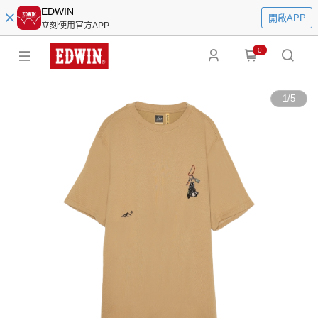
EDWIN
開啟APP
立刻使用官方APP
0
1
/
5