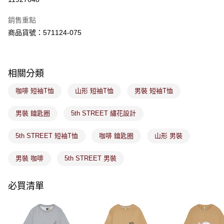
ATM／網路銀行／等多元方式進行付款，方視為交易完成。
萊爾富取貨付款
※ 請注意：結帳手續完成當下不需立刻繳費，但若您需要取消訂單，請聯絡
銷售重點
免運費
購買商品的店家。未經商家同意取消之訂單仍視為有效，需透過AFTEE先享
後付繳納相關費用。
商品貨號：571124-075
付款後萊爾富取貨
※ 交易是否成功請以「AFTEE先享後付 」之結帳頁面顯示為準，若有關於
是否繳費成功／繳費後需取消欲退款等相關疑問，請聯繫「AFTEE先享後付
免運費
客戶支援中心」
https://netprotections.freshdesk.com/support/home
相關分類
7-11取貨付款
【注意事項】
１．透過由恩沛科技股份有限公司提供之「AFTEE先享後付」服務完成之交
免運費
咖啡 短袖T恤
山形 短袖T恤
男裝 短袖T恤
易，需依本服務之必要範圍內提供個人資料，並將交易相關給付款項請求債
權轉讓予恩沛科技股份有限公司。
付款後7-11取貨
２．關於個人資料處理事宜，請瀏覽以下網址：
男裝 鑰匙圈
5th STREET 繡花設計
免運費
https://aftee.tw/terms/#terms3
３．未成年的使用者請事先徵得法定代理人或監護人之同意方可使用
5th STREET 短袖T恤
咖啡 鑰匙圈
山形 男裝
宅配
「AFTEE先享後付」，若未經同意申辦者引起之損失，本公司不負相關責
任。
免運費
４．使用「AFTEE先享後付」時，將依據個別帳號之用戶狀況，依本公司即
男裝 咖啡
5th STREET 男裝
時審查核予不同之上限額度；若仍有額度不足之情形，本公司將視審查結果
付款後門市取貨
請求用戶進行身份認證。
免運費
必買清單
５．嚴禁一人註冊多個帳號或使用他人資訊註冊。若發現惡意使用之情形，
恩沛科技股份有限公司將有權停止該用戶之使用額度並採取法律行動。