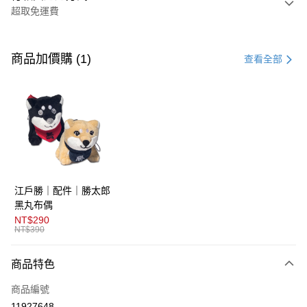
超取免運費
付款方式
信用卡一次付款
商品加價購 (1)
查看全部
超商取貨付款
LINE Pay
AFTEE先享後付
相關說明
【關於「AFTEE先享後付」】
ATM付款
AFTEE先享後付是「在收到商品之後才付款」的支付方式。 讓您購物簡單
江戶勝｜配件｜勝太郎
便利好安心！
１．簡單：不需註冊會員、不需綁卡、不需儲值。
黑丸布偶
運送方式
２．便利：只要手機號碼，簡訊認證，即可結帳。
NT$290
３．安心：先確認商品／服務後，再付款。
NT$390
全家取貨付款
免運費
【「AFTEE先享後付」結帳流程】
商品特色
１．於結帳方式選擇「AFTEE先享後付」後，將跳轉至「AFTEE先享後付」
付款後全家取貨
結帳頁面，進行簡訊認證並確認金額後，即可完成結帳。
商品編號
２．訂單成立數日內，您將收到繳費通知簡訊。
免運費
３．收到繳費通知簡訊後14天內，點擊此簡訊中的連結，可透過四大超商／
11927648