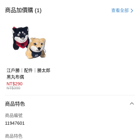
信用卡一次付款
商品加價購 (1)
查看全部
超商取貨付款
LINE Pay
AFTEE先享後付
相關說明
【關於「AFTEE先享後付」】
ATM付款
AFTEE先享後付是「在收到商品之後才付款」的支付方式。 讓您購物簡單
江戶勝｜配件｜勝太郎
便利好安心！
１．簡單：不需註冊會員、不需綁卡、不需儲值。
黑丸布偶
運送方式
２．便利：只要手機號碼，簡訊認證，即可結帳。
NT$290
３．安心：先確認商品／服務後，再付款。
NT$390
全家取貨付款
免運費
【「AFTEE先享後付」結帳流程】
商品特色
１．於結帳方式選擇「AFTEE先享後付」後，將跳轉至「AFTEE先享後付」
付款後全家取貨
結帳頁面，進行簡訊認證並確認金額後，即可完成結帳。
商品編號
２．訂單成立數日內，您將收到繳費通知簡訊。
免運費
３．收到繳費通知簡訊後14天內，點擊此簡訊中的連結，可透過四大超商／
11947601
ATM／網路銀行／等多元方式進行付款，方視為交易完成。
萊爾富取貨付款
※ 請注意：結帳手續完成當下不需立刻繳費，但若您需要取消訂單，請聯絡
商品特色
免運費
購買商品的店家。未經商家同意取消之訂單仍視為有效，需透過AFTEE先享