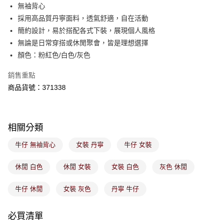
後付繳納相關費用。
無袖背心
付款後萊爾富取貨
※ 交易是否成功請以「AFTEE先享後付 」之結帳頁面顯示為準，若有關於
採用高品質丹寧面料，透氣舒適，自在活動
是否繳費成功／繳費後需取消欲退款等相關疑問，請聯繫「AFTEE先享後付
免運費
簡約設計，易於搭配各式下裝，展現個人風格
客戶支援中心」
https://netprotections.freshdesk.com/support/home
無論是日常穿搭或休閒聚會，皆是理想選擇
7-11取貨付款
【注意事項】
顏色：粉紅色/白色/灰色
１．透過由恩沛科技股份有限公司提供之「AFTEE先享後付」服務完成之交
免運費
易，需依本服務之必要範圍內提供個人資料，並將交易相關給付款項請求債
銷售重點
權轉讓予恩沛科技股份有限公司。
付款後7-11取貨
２．關於個人資料處理事宜，請瀏覽以下網址：
商品貨號：371338
免運費
https://aftee.tw/terms/#terms3
３．未成年的使用者請事先徵得法定代理人或監護人之同意方可使用
宅配
「AFTEE先享後付」，若未經同意申辦者引起之損失，本公司不負相關責
任。
免運費
相關分類
４．使用「AFTEE先享後付」時，將依據個別帳號之用戶狀況，依本公司即
時審查核予不同之上限額度；若仍有額度不足之情形，本公司將視審查結果
付款後門市取貨
牛仔 無袖背心
女裝 丹寧
牛仔 女裝
請求用戶進行身份認證。
免運費
５．嚴禁一人註冊多個帳號或使用他人資訊註冊。若發現惡意使用之情形，
恩沛科技股份有限公司將有權停止該用戶之使用額度並採取法律行動。
休閒 白色
休閒 女裝
女裝 白色
灰色 休閒
牛仔 休閒
女裝 灰色
丹寧 牛仔
必買清單