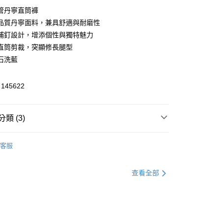
管丹寧直筒褲
品質丹寧面料，兼具舒適與耐磨性
享後付
補釘設計，增添個性與獨特魅力
FTEE先享後付」】
直筒剪裁，突顯修長腿型
先享後付是「在收到商品之後才付款」的支付方式。 讓您購物簡單
石洗藍
心！
：不需註冊會員、不需綁卡、不需儲值。
：只要手機號碼，簡訊認證，即可結帳。
45622
：先確認商品／服務後，再付款。
付款
EE先享後付」結帳流程】
類 (3)
方式選擇「AFTEE先享後付」後，將跳轉至「AFTEE先享後
頁面，進行簡訊認證並確認金額後，即可完成結帳。
家取貨
成立數日內，您將收到繳費通知簡訊。
/牛仔褲
修身小直筒
費通知簡訊後14天內，點擊此簡訊中的連結，可透過四大超商
客服
網路銀行／等多元方式進行付款，方視為交易完成。
官網獨家｜滿額贈好禮🎁
：結帳手續完成當下不需立刻繳費，但若您需要取消訂單，請聯
貨付款
夏季購物慶｜指定褲款兩件現折1500
的店家。未經商家同意取消之訂單仍視為有效，需透過AFTEE
查看全部
繳納相關費用。
否成功請以「AFTEE先享後付 」之結帳頁面顯示為準，若有關於
功／繳費後需取消欲退款等相關疑問，請聯繫「AFTEE先享後
爾富取貨
援中心」
https://netprotections.freshdesk.com/support/home