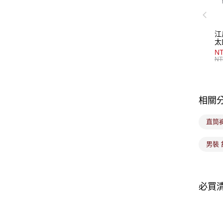
江
太
NT
NT
相關
直筒
男裝 
必買