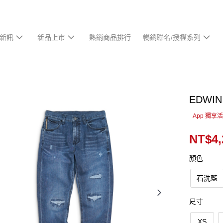
新訊
新品上市
熱銷商品排行
暢銷聯名/授權系列
EDW
App 獨享
NT$4,
顏色
石洗藍
尺寸
XS