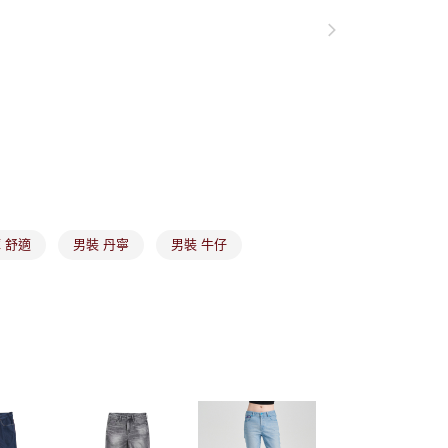
項】
付款
恩沛科技股份有限公司提供之「AFTEE先享後付」服務完成之
依本服務之必要範圍內提供個人資料，並將交易相關給付款項請
讓予恩沛科技股份有限公司。
個人資料處理事宜，請瀏覽以下網址：
1取貨
ee.tw/terms/#terms3
年的使用者請事先徵得法定代理人或監護人之同意方可使用
E先享後付」，若未經同意申辦者引起之損失，本公司不負相關責
AFTEE先享後付」時，將依據個別帳號之用戶狀況，依本公司
核予不同之上限額度；若仍有額度不足之情形，本公司將視審查
用戶進行身份認證。
市取貨
一人註冊多個帳號或使用他人資訊註冊。若發現惡意使用之情
科技股份有限公司將有權停止該用戶之使用額度並採取法律行
 舒適
男裝 丹寧
男裝 牛仔