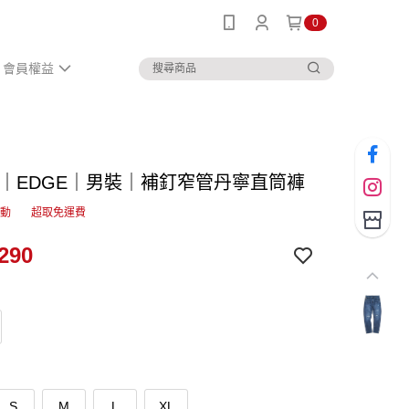
0
會員權益
IN｜EDGE｜男裝｜補釘窄管丹寧直筒褲
活動
超取免運費
290
S
M
L
XL