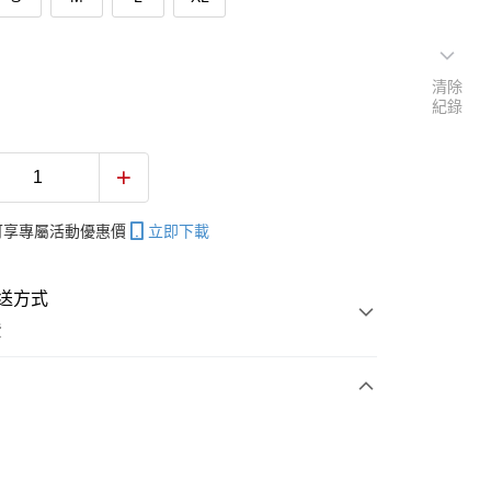
清除
紀錄
帳可享專屬活動優惠價
立即下載
送方式
費
次付款
付款