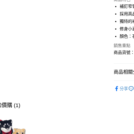
LINE Pay
補釘窄
採用高
AFTEE先
獨特的
相關說明
【關於「A
修身小
ATM付款
AFTEE
顏色：
便利好安
１．簡單
銷售重點
２．便利
商品貨號：1
運送方式
３．安心
全家取貨
【「AFT
免運費
商品相關分
１．於結帳
付」結帳
付款後全
２．訂單
∎男裝下身
３．收到繳
分享
免運費
∎期間限定
／ATM／
※ 請注意
萊爾富取
∎期間限定
絡購買商品
價購 (1)
先享後付
免運費
※ 交易是
是否繳費成
付款後萊
付客戶支
免運費