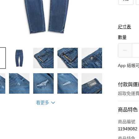
尺寸表
數量
App 結
付款與運
超取免運
看更多
付款方式
商品特色
信用卡一
商品編號
11949082
超商取貨
商品特色