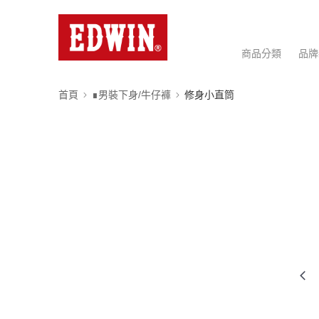
商品分類
品牌
首頁
∎男裝下身/牛仔褲
修身小直筒