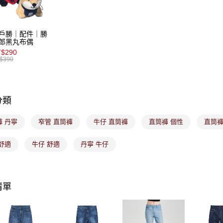
【注意事
7-11取貨
１．透過由
交易，需
免運費
求債權轉
戶勝｜配件｜勝
２．關於
付款後7-1
郎黑丸布偶
https://aft
$290
免運費
３．未成
$390
「AFTE
宅配
任。
４．使用「
免運費
即時審查
分類
結果請求
付款後門
５．嚴禁
免運費
形，恩沛
褲 丹寧
窄管 直筒褲
牛仔 直筒褲
直筒褲 個性
直筒褲
動。
舒適
牛仔 舒適
丹寧 牛仔
清單