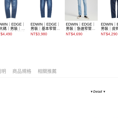
DWIN｜EDGE｜
EDWIN｜EDGE｜
EDWIN｜EDGE｜
EDWIN｜
大碼｜男裝｜補
男裝｜基本窄管丹
男裝｜急速窄管丹
男裝｜皮
窄管丹寧直筒褲
寧直筒褲
寧直筒迦績褲
寧直筒褲
$4,490
NT$3,980
NT$4,690
NT$4,290
說明
商品規格
相關推薦
▼Detail ▼