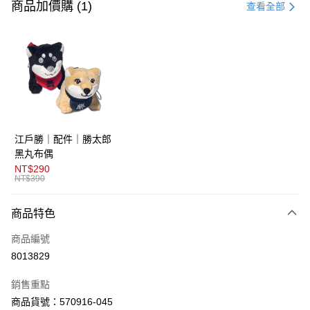
信用卡一次付款
商品加價購 (1)
查看全部
超商取貨付款
LINE Pay
AFTEE先享後付
相關說明
【關於「AFTEE先享後付」】
ATM付款
AFTEE先享後付是「在收到商品之後才付款」的支付方式。 讓您購物簡單
江戶勝｜配件｜勝太郎
便利好安心！
１．簡單：不需註冊會員、不需綁卡、不需儲值。
黑丸布偶
運送方式
２．便利：只要手機號碼，簡訊認證，即可結帳。
NT$290
３．安心：先確認商品／服務後，再付款。
NT$390
全家取貨付款
免運費
【「AFTEE先享後付」結帳流程】
商品特色
１．於結帳方式選擇「AFTEE先享後付」後，將跳轉至「AFTEE先享後付」
付款後全家取貨
結帳頁面，進行簡訊認證並確認金額後，即可完成結帳。
商品編號
２．訂單成立數日內，您將收到繳費通知簡訊。
免運費
３．收到繳費通知簡訊後14天內，點擊此簡訊中的連結，可透過四大超商／
8013829
ATM／網路銀行／等多元方式進行付款，方視為交易完成。
萊爾富取貨付款
※ 請注意：結帳手續完成當下不需立刻繳費，但若您需要取消訂單，請聯絡
銷售重點
免運費
購買商品的店家。未經商家同意取消之訂單仍視為有效，需透過AFTEE先享
後付繳納相關費用。
商品貨號：570916-045