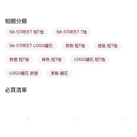
付款後萊爾富取貨
※ 交易是否成功請以「AFTEE先享後付 」之結帳頁面顯示為準，若有關於
是否繳費成功／繳費後需取消欲退款等相關疑問，請聯繫「AFTEE先享後付
免運費
客戶支援中心」
https://netprotections.freshdesk.com/support/home
相關分類
7-11取貨付款
【注意事項】
１．透過由恩沛科技股份有限公司提供之「AFTEE先享後付」服務完成之交
免運費
5th STREET 短T恤
5th STREET T恤
易，需依本服務之必要範圍內提供個人資料，並將交易相關給付款項請求債
權轉讓予恩沛科技股份有限公司。
付款後7-11取貨
２．關於個人資料處理事宜，請瀏覽以下網址：
5th STREET LOGO繡花
男款 短T恤
透氣 短T恤
免運費
https://aftee.tw/terms/#terms3
３．未成年的使用者請事先徵得法定代理人或監護人之同意方可使用
舒適 短T恤
綠色 短T恤
LOGO繡花 短T恤
宅配
「AFTEE先享後付」，若未經同意申辦者引起之損失，本公司不負相關責
任。
免運費
４．使用「AFTEE先享後付」時，將依據個別帳號之用戶狀況，依本公司即
LOGO繡花 舒適
男裝 繡花
時審查核予不同之上限額度；若仍有額度不足之情形，本公司將視審查結果
付款後門市取貨
請求用戶進行身份認證。
免運費
必買清單
５．嚴禁一人註冊多個帳號或使用他人資訊註冊。若發現惡意使用之情形，
恩沛科技股份有限公司將有權停止該用戶之使用額度並採取法律行動。