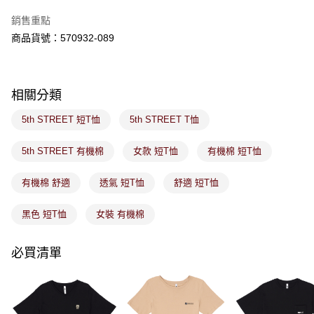
付款後萊爾富取貨
※ 交易是否成功請以「AFTEE先享後付 」之結帳頁面顯示為準，若有關於
是否繳費成功／繳費後需取消欲退款等相關疑問，請聯繫「AFTEE先享後付
銷售重點
免運費
客戶支援中心」
https://netprotections.freshdesk.com/support/home
商品貨號：570932-089
7-11取貨付款
【注意事項】
１．透過由恩沛科技股份有限公司提供之「AFTEE先享後付」服務完成之交
免運費
易，需依本服務之必要範圍內提供個人資料，並將交易相關給付款項請求債
權轉讓予恩沛科技股份有限公司。
付款後7-11取貨
相關分類
２．關於個人資料處理事宜，請瀏覽以下網址：
免運費
https://aftee.tw/terms/#terms3
5th STREET 短T恤
5th STREET T恤
３．未成年的使用者請事先徵得法定代理人或監護人之同意方可使用
宅配
「AFTEE先享後付」，若未經同意申辦者引起之損失，本公司不負相關責
5th STREET 有機棉
女款 短T恤
有機棉 短T恤
任。
免運費
４．使用「AFTEE先享後付」時，將依據個別帳號之用戶狀況，依本公司即
時審查核予不同之上限額度；若仍有額度不足之情形，本公司將視審查結果
有機棉 舒適
透氣 短T恤
舒適 短T恤
付款後門市取貨
請求用戶進行身份認證。
免運費
５．嚴禁一人註冊多個帳號或使用他人資訊註冊。若發現惡意使用之情形，
黑色 短T恤
女裝 有機棉
恩沛科技股份有限公司將有權停止該用戶之使用額度並採取法律行動。
必買清單