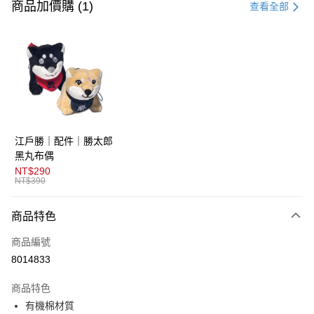
信用卡一次付款
商品加價購 (1)
查看全部
超商取貨付款
LINE Pay
AFTEE先享後付
相關說明
【關於「AFTEE先享後付」】
ATM付款
AFTEE先享後付是「在收到商品之後才付款」的支付方式。 讓您購物簡單
江戶勝｜配件｜勝太郎
便利好安心！
１．簡單：不需註冊會員、不需綁卡、不需儲值。
黑丸布偶
運送方式
２．便利：只要手機號碼，簡訊認證，即可結帳。
NT$290
３．安心：先確認商品／服務後，再付款。
NT$390
全家取貨付款
免運費
【「AFTEE先享後付」結帳流程】
商品特色
１．於結帳方式選擇「AFTEE先享後付」後，將跳轉至「AFTEE先享後付」
付款後全家取貨
結帳頁面，進行簡訊認證並確認金額後，即可完成結帳。
商品編號
２．訂單成立數日內，您將收到繳費通知簡訊。
免運費
３．收到繳費通知簡訊後14天內，點擊此簡訊中的連結，可透過四大超商／
8014833
ATM／網路銀行／等多元方式進行付款，方視為交易完成。
萊爾富取貨付款
※ 請注意：結帳手續完成當下不需立刻繳費，但若您需要取消訂單，請聯絡
商品特色
免運費
購買商品的店家。未經商家同意取消之訂單仍視為有效，需透過AFTEE先享
後付繳納相關費用。
有機棉材質