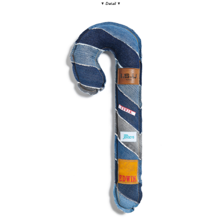
▼ Detail
▼