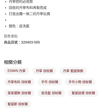
丹寧控的必收款
是否繳費成功／繳費後需取消欲退款等相關疑問，請聯繫「AFTEE先享後付
免運費
回收的丹寧布料再製而成
客戶支援中心」
https://netprotections.freshdesk.com/support/home
打造出獨一無二的丹寧玩偶
7-11取貨付款
【注意事項】
１．透過由恩沛科技股份有限公司提供之「AFTEE先享後付」服務完成之交
免運費
顏色：拔洗藍
易，需依本服務之必要範圍內提供個人資料，並將交易相關給付款項請求債
權轉讓予恩沛科技股份有限公司。
付款後7-11取貨
２．關於個人資料處理事宜，請瀏覽以下網址：
銷售重點
免運費
https://aftee.tw/terms/#terms3
商品貨號：320403-005
３．未成年的使用者請事先徵得法定代理人或監護人之同意方可使用
宅配
「AFTEE先享後付」，若未經同意申辦者引起之損失，本公司不負相關責
任。
免運費
４．使用「AFTEE先享後付」時，將依據個別帳號之用戶狀況，依本公司即
時審查核予不同之上限額度；若仍有額度不足之情形，本公司將視審查結果
相關分類
付款後門市取貨
請求用戶進行身份認證。
免運費
５．嚴禁一人註冊多個帳號或使用他人資訊註冊。若發現惡意使用之情形，
EDWIN 丹寧
丹寧 拐杖糖
丹寧 聖誕傢飾
恩沛科技股份有限公司將有權停止該用戶之使用額度並採取法律行動。
丹寧布料 拐杖糖
手作 拐杖糖
手作小物 拐杖糖
居家擺飾 拐杖糖
拔洗藍 拐杖糖
聖誕送禮 拐杖糖
聖誕節 拐杖糖