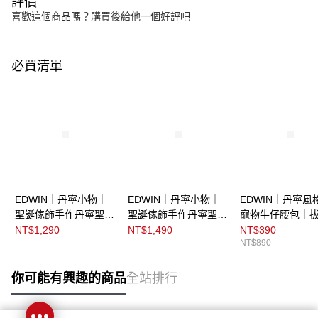
評價
喜歡這個商品嗎？購買後給他一個好評吧
必買清單
EDWIN｜丹寧小物｜
EDWIN｜丹寧小物｜
EDWIN｜丹寧風
聖誕傢飾手作丹寧聖誕
聖誕傢飾手作丹寧聖誕
寵物牛仔腰包｜
襪｜拔洗藍
樹｜中古藍
NT$1,290
NT$1,490
NT$390
NT$890
你可能有興趣的商品
全站排行