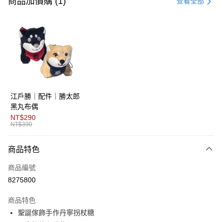
商品加價購 (1)
查看全部
超商取貨付款
LINE Pay
AFTEE先享後付
相關說明
【關於「AFTEE先享後付」】
ATM付款
AFTEE先享後付是「在收到商品之後才付款」的支付方式。 讓您購物簡單
江戶勝｜配件｜勝太郎
便利好安心！
１．簡單：不需註冊會員、不需綁卡、不需儲值。
黑丸布偶
運送方式
２．便利：只要手機號碼，簡訊認證，即可結帳。
NT$290
３．安心：先確認商品／服務後，再付款。
NT$390
全家取貨付款
免運費
【「AFTEE先享後付」結帳流程】
商品特色
１．於結帳方式選擇「AFTEE先享後付」後，將跳轉至「AFTEE先享後付」
付款後全家取貨
結帳頁面，進行簡訊認證並確認金額後，即可完成結帳。
商品編號
２．訂單成立數日內，您將收到繳費通知簡訊。
免運費
３．收到繳費通知簡訊後14天內，點擊此簡訊中的連結，可透過四大超商／
8275800
ATM／網路銀行／等多元方式進行付款，方視為交易完成。
萊爾富取貨付款
※ 請注意：結帳手續完成當下不需立刻繳費，但若您需要取消訂單，請聯絡
商品特色
免運費
購買商品的店家。未經商家同意取消之訂單仍視為有效，需透過AFTEE先享
後付繳納相關費用。
聖誕傢飾手作丹寧拐杖糖
付款後萊爾富取貨
※ 交易是否成功請以「AFTEE先享後付 」之結帳頁面顯示為準，若有關於