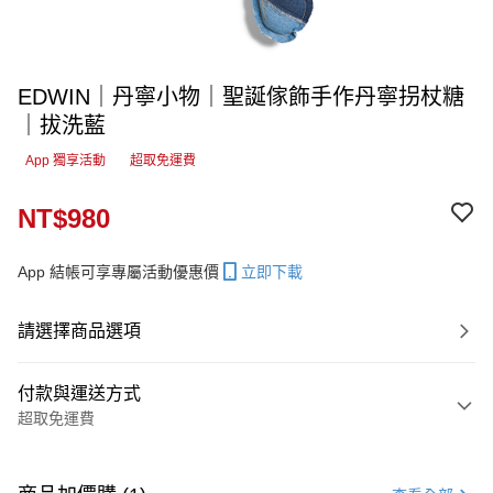
EDWIN｜丹寧小物｜聖誕傢飾手作丹寧拐杖糖
｜拔洗藍
App 獨享活動
超取免運費
NT$980
App 結帳可享專屬活動優惠價
立即下載
請選擇商品選項
付款與運送方式
超取免運費
付款方式
信用卡一次付款