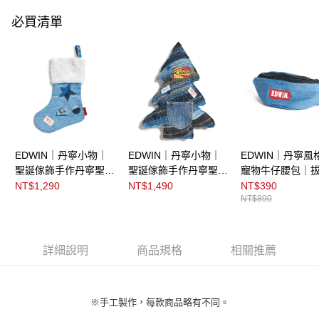
必買清單
EDWIN｜丹寧小物｜
EDWIN｜丹寧小物｜
EDWIN｜丹寧風
聖誕傢飾手作丹寧聖誕
聖誕傢飾手作丹寧聖誕
寵物牛仔腰包｜
襪｜拔洗藍
樹｜中古藍
NT$1,290
NT$1,490
NT$390
NT$890
詳細說明
商品規格
相關推薦
※手工製作，每款商品略有不同。