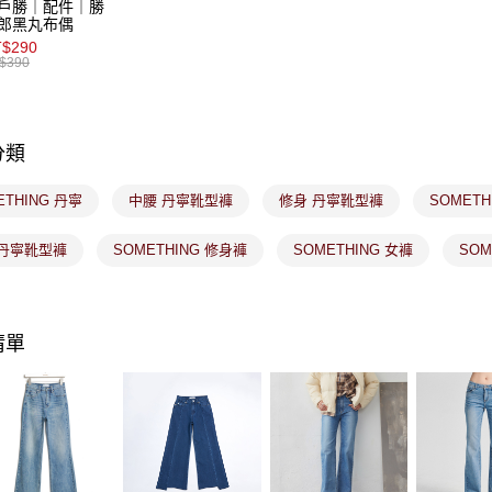
戶勝｜配件｜勝
２．關於
付款後7-1
郎黑丸布偶
https://aft
$290
免運費
３．未成
$390
「AFTE
宅配
任。
４．使用「
免運費
即時審查
分類
結果請求
付款後門
５．嚴禁
免運費
形，恩沛
ETHING 丹寧
中腰 丹寧靴型褲
修身 丹寧靴型褲
SOMET
動。
 丹寧靴型褲
SOMETHING 修身褲
SOMETHING 女褲
SOM
清單