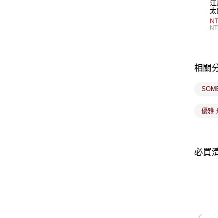
江
太
NT
NT
相關
SOM
優雅
必買