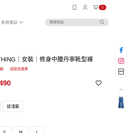
0
會員權益
ETHING｜女裝｜修身中腰丹寧靴型褲
活動
超取免運費
490
拔淺藍
S
M
L