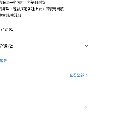
的保溫丹寧面料，舒適且耐穿
FTEE先享後付」】
的褲型，輕鬆搭配各種上衣，展現時尚感
先享後付是「在收到商品之後才付款」的支付方式。 讓您購物簡單
中古藍/拔淺藍
心！
：不需註冊會員、不需綁卡、不需儲值。
：只要手機號碼，簡訊認證，即可結帳。
42461
：先確認商品／服務後，再付款。
付款
EE先享後付」結帳流程】
類 (2)
方式選擇「AFTEE先享後付」後，將跳轉至「AFTEE先享後
頁面，進行簡訊認證並確認金額後，即可完成結帳。
家取貨
成立數日內，您將收到繳費通知簡訊。
全區折扣｜Outlet專區2件5折🛒
費通知簡訊後14天內，點擊此簡訊中的連結，可透過四大超商
客服
網路銀行／等多元方式進行付款，方視為交易完成。
官網獨家｜滿額贈好禮🎁
：結帳手續完成當下不需立刻繳費，但若您需要取消訂單，請聯
貨付款
的店家。未經商家同意取消之訂單仍視為有效，需透過AFTEE
查看全部
繳納相關費用。
否成功請以「AFTEE先享後付 」之結帳頁面顯示為準，若有關於
功／繳費後需取消欲退款等相關疑問，請聯繫「AFTEE先享後
爾富取貨
援中心」
https://netprotections.freshdesk.com/support/home
項】
付款
恩沛科技股份有限公司提供之「AFTEE先享後付」服務完成之
依本服務之必要範圍內提供個人資料，並將交易相關給付款項請
讓予恩沛科技股份有限公司。