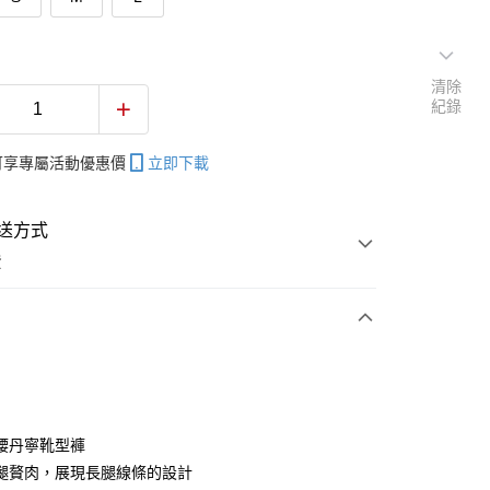
清除
紀錄
帳可享專屬活動優惠價
立即下載
送方式
費
次付款
付款
腰丹寧靴型褲
腿贅肉，展現長腿線條的設計
享後付