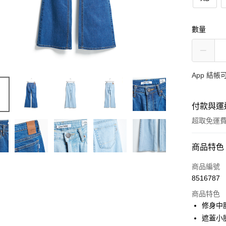
數量
App 結
付款與運
超取免運
付款方式
商品特色
信用卡一
商品編號
8516787
超商取貨
商品特色
LINE Pay
修身中
遮蓋小
AFTEE先