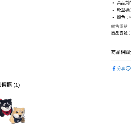
高品質
相關說明
【關於「A
靴型褲
ATM付款
AFTEE
顏色：
便利好安
１．簡單
銷售重點
２．便利
商品貨號：7
運送方式
３．安心
全家取貨
【「AFT
免運費
商品相關分
１．於結帳
付」結帳
付款後全
２．訂單
∎期間限定
３．收到繳
分享
免運費
∎期間限定
／ATM／
※ 請注意
萊爾富取
絡購買商品
價購 (1)
先享後付
免運費
※ 交易是
是否繳費成
付款後萊
付客戶支
免運費
【注意事
7-11取貨
１．透過由
交易，需
免運費
求債權轉