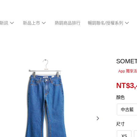
新訊
新品上市
熱銷商品排行
暢銷聯名/授權系列
SOM
App 獨享
NT$3,
顏色
中古藍
尺寸
XS