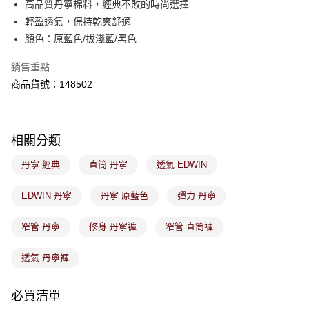
高品質丹寧棉料，經典不敗的時尚選擇
是否繳費成功／繳費後需取消欲退款等相關疑問，請聯繫「AFTEE先享後付
免運費
輕盈透氣，保持乾爽舒適
客戶支援中心」
https://netprotections.freshdesk.com/support/home
顏色：原藍色/拔淺藍/黑色
7-11取貨付款
【注意事項】
１．透過由恩沛科技股份有限公司提供之「AFTEE先享後付」服務完成之交
免運費
銷售重點
易，需依本服務之必要範圍內提供個人資料，並將交易相關給付款項請求債
商品貨號：148502
權轉讓予恩沛科技股份有限公司。
付款後7-11取貨
２．關於個人資料處理事宜，請瀏覽以下網址：
免運費
https://aftee.tw/terms/#terms3
３．未成年的使用者請事先徵得法定代理人或監護人之同意方可使用
宅配
「AFTEE先享後付」，若未經同意申辦者引起之損失，本公司不負相關責
相關分類
任。
免運費
４．使用「AFTEE先享後付」時，將依據個別帳號之用戶狀況，依本公司即
丹寧 經典
直筒 丹寧
透氣 EDWIN
時審查核予不同之上限額度；若仍有額度不足之情形，本公司將視審查結果
付款後門市取貨
請求用戶進行身份認證。
免運費
EDWIN 丹寧
丹寧 原藍色
彈力 丹寧
５．嚴禁一人註冊多個帳號或使用他人資訊註冊。若發現惡意使用之情形，
恩沛科技股份有限公司將有權停止該用戶之使用額度並採取法律行動。
窄管 丹寧
修身 丹寧褲
窄管 直筒褲
透氣 丹寧褲
必買清單