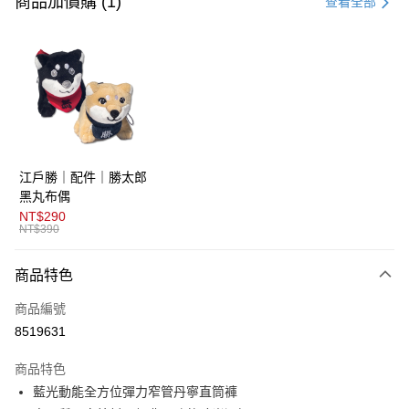
商品加價購 (1)
查看全部
超商取貨付款
LINE Pay
AFTEE先享後付
相關說明
【關於「AFTEE先享後付」】
ATM付款
AFTEE先享後付是「在收到商品之後才付款」的支付方式。 讓您購物簡單
江戶勝｜配件｜勝太郎
便利好安心！
１．簡單：不需註冊會員、不需綁卡、不需儲值。
黑丸布偶
運送方式
２．便利：只要手機號碼，簡訊認證，即可結帳。
NT$290
３．安心：先確認商品／服務後，再付款。
NT$390
全家取貨付款
免運費
【「AFTEE先享後付」結帳流程】
商品特色
１．於結帳方式選擇「AFTEE先享後付」後，將跳轉至「AFTEE先享後付」
付款後全家取貨
結帳頁面，進行簡訊認證並確認金額後，即可完成結帳。
商品編號
２．訂單成立數日內，您將收到繳費通知簡訊。
免運費
３．收到繳費通知簡訊後14天內，點擊此簡訊中的連結，可透過四大超商／
8519631
ATM／網路銀行／等多元方式進行付款，方視為交易完成。
萊爾富取貨付款
※ 請注意：結帳手續完成當下不需立刻繳費，但若您需要取消訂單，請聯絡
商品特色
免運費
購買商品的店家。未經商家同意取消之訂單仍視為有效，需透過AFTEE先享
後付繳納相關費用。
藍光動能全方位彈力窄管丹寧直筒褲
付款後萊爾富取貨
※ 交易是否成功請以「AFTEE先享後付 」之結帳頁面顯示為準，若有關於