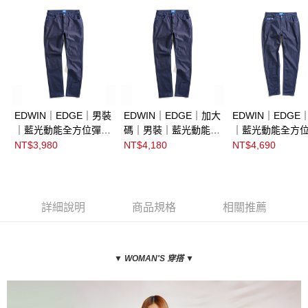
EDWIN｜EDGE｜男裝
EDWIN｜EDGE｜加大
EDWIN｜EDGE
｜藍光動能全方位彈力
碼｜男裝｜藍光動能全
｜藍光動能全方
丹寧直筒褲
方位彈力丹寧直筒褲
力丹寧錐形褲
NT$3,980
NT$4,180
NT$4,690
詳細說明
商品規格
相關推薦
▼ WOMAN
'S 穿搭
▼