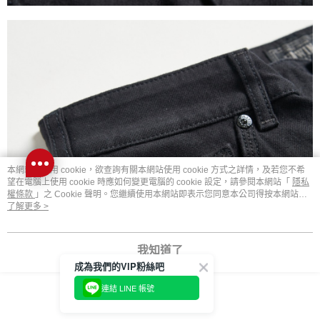
本網站中使用 cookie，欲查詢有關本網站使用 cookie 方式之詳情，及若您不希
望在電腦上使用 cookie 時應如何變更電腦的 cookie 設定，請參閱本網站「
隱私
權條款
」之 Cookie 聲明。您繼續使用本網站即表示您同意本公司得按本網站使
用條款之 Cookie 聲明使用 cookie。
了解更多 >
我知道了
成為我們的VIP粉絲吧
連結 LINE 帳號