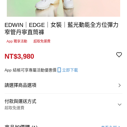
EDWIN｜EDGE｜女裝｜藍光動能全方位彈力
窄管丹寧直筒褲
App 獨享活動
超取免運費
NT$3,980
App 結帳可享專屬活動優惠價
立即下載
請選擇商品選項
付款與運送方式
超取免運費
付款方式
信用卡一次付款