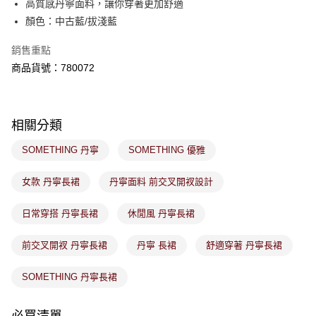
高質感丹寧面料，讓你穿著更加舒適
客戶支援中心」
https://netprotections.freshdesk.com/support/home
顏色：中古藍/拔淺藍
7-11取貨付款
【注意事項】
１．透過由恩沛科技股份有限公司提供之「AFTEE先享後付」服務完成之交
免運費
銷售重點
易，需依本服務之必要範圍內提供個人資料，並將交易相關給付款項請求債
商品貨號：780072
權轉讓予恩沛科技股份有限公司。
付款後7-11取貨
２．關於個人資料處理事宜，請瀏覽以下網址：
免運費
https://aftee.tw/terms/#terms3
３．未成年的使用者請事先徵得法定代理人或監護人之同意方可使用
宅配
「AFTEE先享後付」，若未經同意申辦者引起之損失，本公司不負相關責
相關分類
任。
免運費
４．使用「AFTEE先享後付」時，將依據個別帳號之用戶狀況，依本公司即
SOMETHING 丹寧
SOMETHING 優雅
時審查核予不同之上限額度；若仍有額度不足之情形，本公司將視審查結果
付款後門市取貨
請求用戶進行身份認證。
免運費
女款 丹寧長裙
丹寧面料 前交叉開衩設計
５．嚴禁一人註冊多個帳號或使用他人資訊註冊。若發現惡意使用之情形，
恩沛科技股份有限公司將有權停止該用戶之使用額度並採取法律行動。
日常穿搭 丹寧長裙
休閒風 丹寧長裙
前交叉開衩 丹寧長裙
丹寧 長裙
舒適穿著 丹寧長裙
SOMETHING 丹寧長裙
必買清單