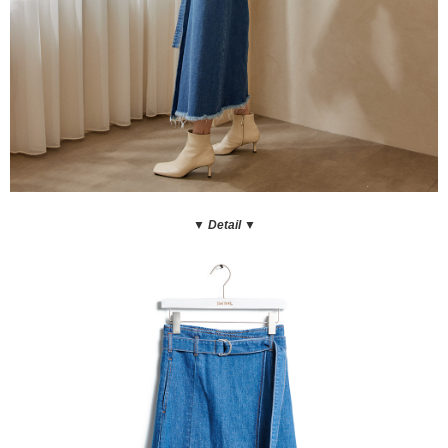
▼ Detail
▼