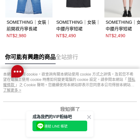
SOMETHING｜女裝｜
SOMETHING｜女裝｜
SOMETHING｜
前開衩丹寧長裙
中腰丹寧短裙
中腰丹寧短裙
NT$2,980
NT$2,490
NT$2,490
你可能有興趣的商品
全站排行
本網站中使用 cookie，欲查詢有關本網站使用 cookie 方式之詳情，及若您不希
望在電腦上使用 cookie 時應如何變更電腦的 cookie 設定，請參閱本網站「
隱私
熱門標籤
權條款
」之 Cookie 聲明。您繼續使用本網站即表示您同意本公司得按本網站使
用條款之 Cookie 聲明使用 cookie。
了解更多 >
我知道了
成為我們的VIP粉絲吧
連結 LINE 帳號