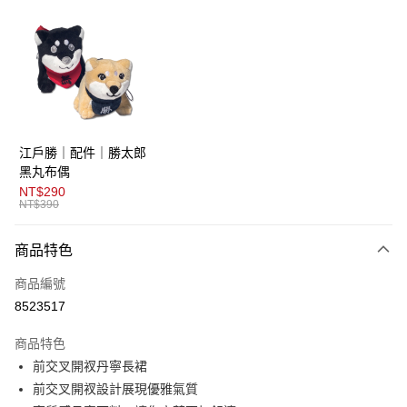
超商取貨付款
LINE Pay
AFTEE先享後付
相關說明
【關於「AFTEE先享後付」】
ATM付款
AFTEE先享後付是「在收到商品之後才付款」的支付方式。 讓您購物簡單
江戶勝｜配件｜勝太郎
便利好安心！
１．簡單：不需註冊會員、不需綁卡、不需儲值。
黑丸布偶
運送方式
２．便利：只要手機號碼，簡訊認證，即可結帳。
NT$290
３．安心：先確認商品／服務後，再付款。
NT$390
全家取貨付款
免運費
【「AFTEE先享後付」結帳流程】
商品特色
１．於結帳方式選擇「AFTEE先享後付」後，將跳轉至「AFTEE先享後付」
付款後全家取貨
結帳頁面，進行簡訊認證並確認金額後，即可完成結帳。
商品編號
２．訂單成立數日內，您將收到繳費通知簡訊。
免運費
３．收到繳費通知簡訊後14天內，點擊此簡訊中的連結，可透過四大超商／
8523517
ATM／網路銀行／等多元方式進行付款，方視為交易完成。
萊爾富取貨付款
※ 請注意：結帳手續完成當下不需立刻繳費，但若您需要取消訂單，請聯絡
商品特色
免運費
購買商品的店家。未經商家同意取消之訂單仍視為有效，需透過AFTEE先享
後付繳納相關費用。
前交叉開衩丹寧長裙
付款後萊爾富取貨
※ 交易是否成功請以「AFTEE先享後付 」之結帳頁面顯示為準，若有關於
前交叉開衩設計展現優雅氣質
是否繳費成功／繳費後需取消欲退款等相關疑問，請聯繫「AFTEE先享後付
免運費