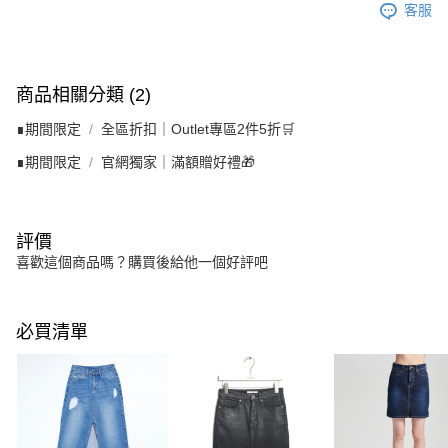
客服
商品相關分類 (2)
∎期間限定
全區折扣｜Outlet專區2件5折🛒
∎期間限定
官網獨家｜滿額贈好禮🎁
評價
喜歡這個商品嗎？購買後給他一個好評吧
必買清單