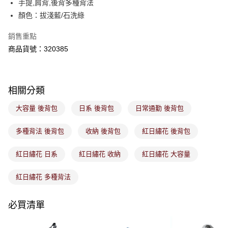
手提,肩背,後背多種背法
客戶支援中心」
https://netprotections.freshdesk.com/support/home
顏色：拔淺藍/石洗綠
7-11取貨付款
【注意事項】
１．透過由恩沛科技股份有限公司提供之「AFTEE先享後付」服務完成之交
免運費
銷售重點
易，需依本服務之必要範圍內提供個人資料，並將交易相關給付款項請求債
商品貨號：320385
權轉讓予恩沛科技股份有限公司。
付款後7-11取貨
２．關於個人資料處理事宜，請瀏覽以下網址：
免運費
https://aftee.tw/terms/#terms3
３．未成年的使用者請事先徵得法定代理人或監護人之同意方可使用
宅配
「AFTEE先享後付」，若未經同意申辦者引起之損失，本公司不負相關責
相關分類
任。
免運費
４．使用「AFTEE先享後付」時，將依據個別帳號之用戶狀況，依本公司即
大容量 後背包
日系 後背包
日常通勤 後背包
時審查核予不同之上限額度；若仍有額度不足之情形，本公司將視審查結果
付款後門市取貨
請求用戶進行身份認證。
免運費
多種背法 後背包
收納 後背包
紅日繡花 後背包
５．嚴禁一人註冊多個帳號或使用他人資訊註冊。若發現惡意使用之情形，
恩沛科技股份有限公司將有權停止該用戶之使用額度並採取法律行動。
紅日繡花 日系
紅日繡花 收納
紅日繡花 大容量
紅日繡花 多種背法
必買清單