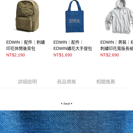
EDWIN｜配件｜刺繡
EDWIN｜配件｜
EDWIN｜男裝｜
印花休閒後背包
EDWIN繡花大手提包
刺繡印花寬版長
T恤
NT$2,190
NT$1,690
NT$2,690
詳細說明
商品規格
相關推薦
▼ Detail
▼