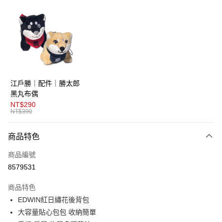
超商取貨付款
LINE Pay
AFTEE先享後付
相關說明
【關於「AFTEE先享後付」】
ATM付款
AFTEE先享後付是「在收到商品之後才付款」的支付方式。 讓您購物簡單
江戶勝｜配件｜勝太郎
便利好安心！
１．簡單：不需註冊會員、不需綁卡、不需儲值。
黑丸布偶
運送方式
２．便利：只要手機號碼，簡訊認證，即可結帳。
NT$290
３．安心：先確認商品／服務後，再付款。
NT$390
全家取貨付款
免運費
【「AFTEE先享後付」結帳流程】
商品特色
１．於結帳方式選擇「AFTEE先享後付」後，將跳轉至「AFTEE先享後付」
付款後全家取貨
結帳頁面，進行簡訊認證並確認金額後，即可完成結帳。
商品編號
２．訂單成立數日內，您將收到繳費通知簡訊。
免運費
３．收到繳費通知簡訊後14天內，點擊此簡訊中的連結，可透過四大超商／
8579531
ATM／網路銀行／等多元方式進行付款，方視為交易完成。
萊爾富取貨付款
※ 請注意：結帳手續完成當下不需立刻繳費，但若您需要取消訂單，請聯絡
商品特色
免運費
購買商品的店家。未經商家同意取消之訂單仍視為有效，需透過AFTEE先享
後付繳納相關費用。
EDWIN紅日繡花後背包
付款後萊爾富取貨
※ 交易是否成功請以「AFTEE先享後付 」之結帳頁面顯示為準，若有關於
大容量貼心包包 收納簡單
是否繳費成功／繳費後需取消欲退款等相關疑問，請聯繫「AFTEE先享後付
免運費