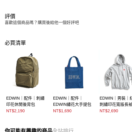
評價
喜歡這個商品嗎？購買後給他一個好評吧
必買清單
EDWIN｜配件｜刺繡
EDWIN｜配件｜
EDWIN｜男裝｜
印花休閒後背包
EDWIN繡花大手提包
刺繡印花寬版長
T恤
NT$2,190
NT$1,690
NT$2,690
你可能有興趣的商品
全站排行