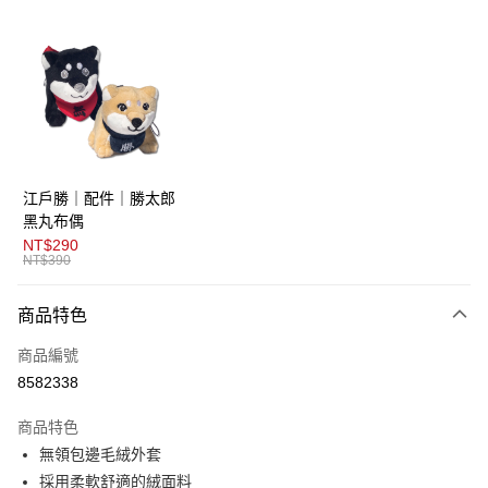
超商取貨付款
LINE Pay
AFTEE先享後付
相關說明
【關於「AFTEE先享後付」】
ATM付款
AFTEE先享後付是「在收到商品之後才付款」的支付方式。 讓您購物簡單
江戶勝｜配件｜勝太郎
便利好安心！
１．簡單：不需註冊會員、不需綁卡、不需儲值。
黑丸布偶
運送方式
２．便利：只要手機號碼，簡訊認證，即可結帳。
NT$290
３．安心：先確認商品／服務後，再付款。
NT$390
全家取貨付款
免運費
【「AFTEE先享後付」結帳流程】
商品特色
１．於結帳方式選擇「AFTEE先享後付」後，將跳轉至「AFTEE先享後付」
付款後全家取貨
結帳頁面，進行簡訊認證並確認金額後，即可完成結帳。
商品編號
２．訂單成立數日內，您將收到繳費通知簡訊。
免運費
３．收到繳費通知簡訊後14天內，點擊此簡訊中的連結，可透過四大超商／
8582338
ATM／網路銀行／等多元方式進行付款，方視為交易完成。
萊爾富取貨付款
※ 請注意：結帳手續完成當下不需立刻繳費，但若您需要取消訂單，請聯絡
商品特色
免運費
購買商品的店家。未經商家同意取消之訂單仍視為有效，需透過AFTEE先享
後付繳納相關費用。
無領包邊毛絨外套
付款後萊爾富取貨
※ 交易是否成功請以「AFTEE先享後付 」之結帳頁面顯示為準，若有關於
採用柔軟舒適的絨面料