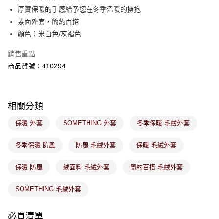
是否繳費成功／繳費後需取消欲退款等相關疑問，請聯繫「AFTEE先享後付
免運費
厚實保暖的手感給予您在冬季溫暖的擁抱
客戶支援中心」
https://netprotections.freshdesk.com/support/home
素面外套，簡約百搭
7-11取貨付款
【注意事項】
顏色：米白色/灰褐色
１．透過由恩沛科技股份有限公司提供之「AFTEE先享後付」服務完成之交
免運費
易，需依本服務之必要範圍內提供個人資料，並將交易相關給付款項請求債
銷售重點
權轉讓予恩沛科技股份有限公司。
付款後7-11取貨
２．關於個人資料處理事宜，請瀏覽以下網址：
商品貨號：410294
免運費
https://aftee.tw/terms/#terms3
３．未成年的使用者請事先徵得法定代理人或監護人之同意方可使用
宅配
「AFTEE先享後付」，若未經同意申辦者引起之損失，本公司不負相關責
任。
免運費
相關分類
４．使用「AFTEE先享後付」時，將依據個別帳號之用戶狀況，依本公司即
時審查核予不同之上限額度；若仍有額度不足之情形，本公司將視審查結果
付款後門市取貨
保暖 外套
SOMETHING 外套
冬季保暖 毛絨外套
請求用戶進行身份認證。
免運費
５．嚴禁一人註冊多個帳號或使用他人資訊註冊。若發現惡意使用之情形，
恩沛科技股份有限公司將有權停止該用戶之使用額度並採取法律行動。
冬季保暖 防風
防風 毛絨外套
保暖 毛絨外套
保暖 防風
絨面料 毛絨外套
簡約百搭 毛絨外套
SOMETHING 毛絨外套
必買清單