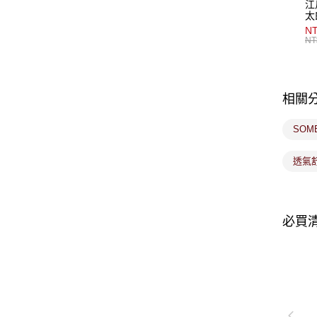
江
太
NT
NT
相關
SOM
透氣
必買