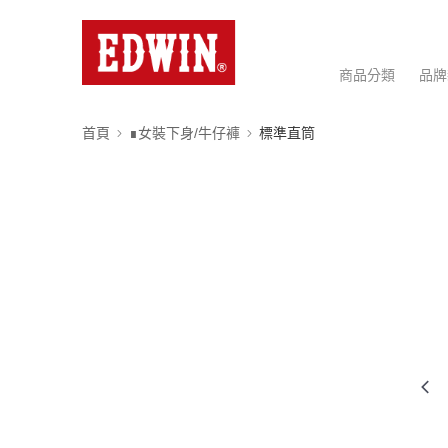
商品分類
品牌
首頁
∎女裝下身/牛仔褲
標準直筒