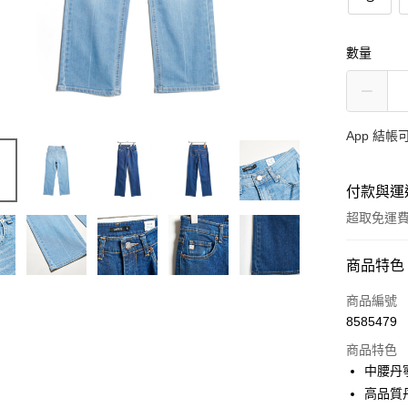
數量
App 結
付款與運
超取免運
付款方式
商品特色
信用卡一
商品編號
8585479
超商取貨
商品特色
LINE Pay
中腰丹
高品質
AFTEE先