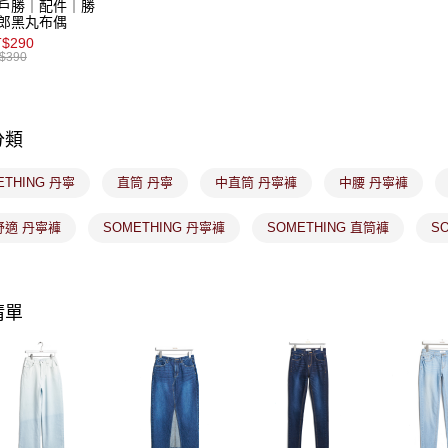
戶勝｜配件｜勝
２．關於
付款後7-1
郎黑丸布偶
https://aft
$290
免運費
３．未成
$390
「AFTE
宅配
任。
４．使用「
免運費
即時審查
分類
結果請求
付款後門
５．嚴禁
免運費
形，恩沛
ETHING 丹寧
直筒 丹寧
中直筒 丹寧褲
中腰 丹寧褲
動。
舒適 丹寧褲
SOMETHING 丹寧褲
SOMETHING 直筒褲
S
清單