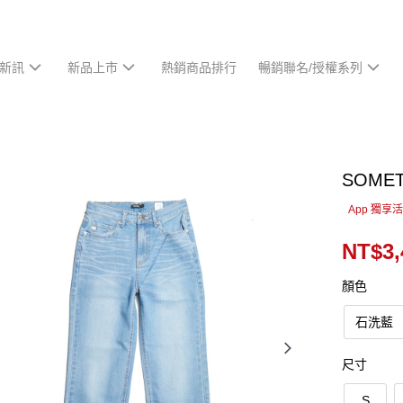
新訊
新品上市
熱銷商品排行
暢銷聯名/授權系列
SOM
App 獨享
NT$3,
顏色
石洗藍
尺寸
S