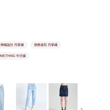
個人資料處理事宜，請瀏覽以下網址：
1取貨
ee.tw/terms/#terms3
年的使用者請事先徵得法定代理人或監護人之同意方可使用
E先享後付」，若未經同意申辦者引起之損失，本公司不負相關責
AFTEE先享後付」時，將依據個別帳號之用戶狀況，依本公司
核予不同之上限額度；若仍有額度不足之情形，本公司將視審查
用戶進行身份認證。
市取貨
一人註冊多個帳號或使用他人資訊註冊。若發現惡意使用之情
科技股份有限公司將有權停止該用戶之使用額度並採取法律行
伸縮設計 丹寧褲
修飾身形 丹寧褲
OMETHING 牛仔褲