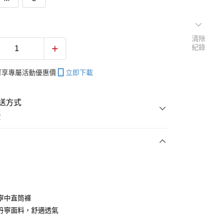
清除
紀錄
帳可享專屬活動優惠價
立即下載
送方式
費
次付款
付款
寧中直筒褲
丹寧面料，舒適透氣
享後付