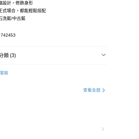
縮設計，修飾身形
FTEE先享後付」】
正式場合，都能輕鬆搭配
先享後付是「在收到商品之後才付款」的支付方式。 讓您購物簡單
石洗藍/中古藍
心！
：不需註冊會員、不需綁卡、不需儲值。
：只要手機號碼，簡訊認證，即可結帳。
42453
：先確認商品／服務後，再付款。
付款
EE先享後付」結帳流程】
類 (3)
方式選擇「AFTEE先享後付」後，將跳轉至「AFTEE先享後
頁面，進行簡訊認證並確認金額後，即可完成結帳。
家取貨
成立數日內，您將收到繳費通知簡訊。
/牛仔褲
標準直筒
費通知簡訊後14天內，點擊此簡訊中的連結，可透過四大超商
客服
網路銀行／等多元方式進行付款，方視為交易完成。
全區折扣｜Outlet專區2件5折🛒
：結帳手續完成當下不需立刻繳費，但若您需要取消訂單，請聯
貨付款
官網獨家｜滿額贈好禮🎁
的店家。未經商家同意取消之訂單仍視為有效，需透過AFTEE
查看全部
繳納相關費用。
否成功請以「AFTEE先享後付 」之結帳頁面顯示為準，若有關於
功／繳費後需取消欲退款等相關疑問，請聯繫「AFTEE先享後
爾富取貨
援中心」
https://netprotections.freshdesk.com/support/home
項】
付款
恩沛科技股份有限公司提供之「AFTEE先享後付」服務完成之
依本服務之必要範圍內提供個人資料，並將交易相關給付款項請
讓予恩沛科技股份有限公司。