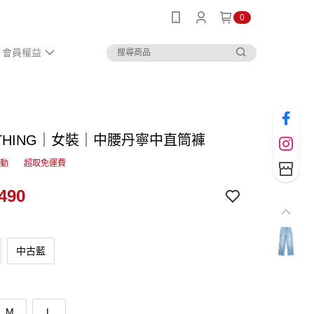
0
會員權益
ETHING｜女裝｜中腰丹寧中直筒褲
活動
超取免運費
490
中古藍
M
L