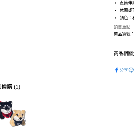
直筒伸
相關說明
【關於「A
休閒或
ATM付款
AFTEE
顏色：
便利好安
１．簡單
銷售重點
２．便利
商品貨號：7
運送方式
３．安心
全家取貨
【「AFT
免運費
商品相關分
１．於結帳
付」結帳
付款後全
２．訂單
∎女裝下身
３．收到繳
分享
免運費
∎期間限定
／ATM／
※ 請注意
萊爾富取
∎期間限定
絡購買商品
價購 (1)
先享後付
免運費
※ 交易是
是否繳費成
付款後萊
付客戶支
免運費
【注意事
7-11取貨
１．透過由
交易，需
免運費
求債權轉