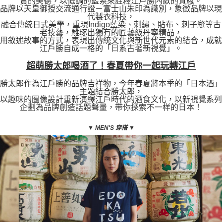
實的美德，以低調的藍系來詮釋江戶勝內斂的質感。
品牌以天皇御授交流通行證－富士山朱印為識別，象徵品牌以現
代製衣科技，
融合傳統日式美學，重現Indigo藍染、刺繡、貼布、刺子縫等古
老技藝，雕琢出獨有的匠藝級丹寧精品，
用敘述故事的方式，表現出傳統文化與新世代元素的結合，成就
江戶勝自成一格的「日系古著新視覺」。
超萌勝太郎喝酒了！春夏帶你一起玩轉江戶
勝太郎作為江戶勝的品牌吉祥物，今年春夏將本季的「日本酒」
主題結合勝太郎，
以趣味的圖像設計重新演繹江戶時代的酒食文化，以新視覺系列
企劃為品牌創造話題聲量，带你探索不一样的日本！
▼
MEN'S 穿搭
▼