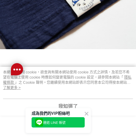
本網站中使用 cookie，欲查詢有關本網站使用 cookie 方式之詳情，及若您不希
望在電腦上使用 cookie 時應如何變更電腦的 cookie 設定，請參閱本網站「
隱私
權條款
」之 Cookie 聲明。您繼續使用本網站即表示您同意本公司得按本網站使
用條款之 Cookie 聲明使用 cookie。
了解更多 >
我知道了
成為我們的VIP粉絲吧
連結 LINE 帳號