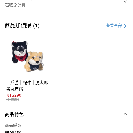
超取免運費
付款方式
信用卡一次付款
商品加價購 (1)
查看全部
超商取貨付款
LINE Pay
AFTEE先享後付
相關說明
【關於「AFTEE先享後付」】
ATM付款
AFTEE先享後付是「在收到商品之後才付款」的支付方式。 讓您購物簡單
江戶勝｜配件｜勝太郎
便利好安心！
１．簡單：不需註冊會員、不需綁卡、不需儲值。
黑丸布偶
運送方式
２．便利：只要手機號碼，簡訊認證，即可結帳。
NT$290
３．安心：先確認商品／服務後，再付款。
NT$390
全家取貨付款
免運費
【「AFTEE先享後付」結帳流程】
商品特色
１．於結帳方式選擇「AFTEE先享後付」後，將跳轉至「AFTEE先享後付」
付款後全家取貨
結帳頁面，進行簡訊認證並確認金額後，即可完成結帳。
商品編號
２．訂單成立數日內，您將收到繳費通知簡訊。
免運費
３．收到繳費通知簡訊後14天內，點擊此簡訊中的連結，可透過四大超商／
8599450