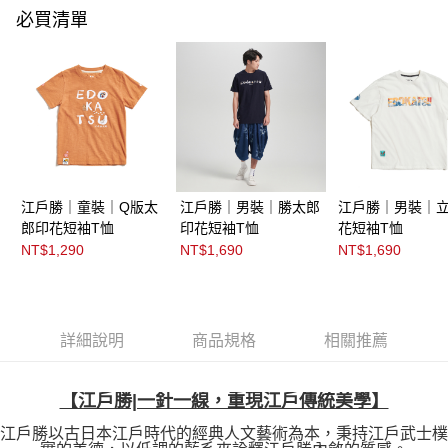
必買清單
江戶勝｜童裝｜Q版太
江戶勝｜男裝｜勝太郎
江戶勝｜男裝｜
郎印花短袖T恤
印花短袖T恤
花短袖T恤
NT$1,290
NT$1,690
NT$1,690
詳細說明
商品規格
相關推薦
【江戶勝|一針一線，重現江戶傳統美學】
江戶勝以古日本江戶時代的經典人文藝術為本，秉持江戶武士樸