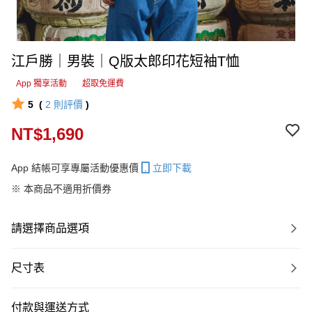
江戶勝｜男裝｜Q版太郎印花短袖T恤
App 獨享活動
超取免運費
5
(
2
則評價
)
NT$1,690
App 結帳可享專屬活動優惠價
立即下載
※ 本商品不適用折價券
請選擇商品選項
尺寸表
付款與運送方式