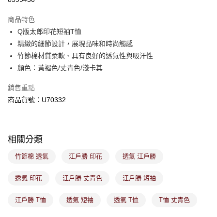
ATM／網路銀行／等多元方式進行付款，方視為交易完成。
萊爾富取貨付款
※ 請注意：結帳手續完成當下不需立刻繳費，但若您需要取消訂單，請聯絡
商品特色
免運費
購買商品的店家。未經商家同意取消之訂單仍視為有效，需透過AFTEE先享
後付繳納相關費用。
Q版太郎印花短袖T恤
付款後萊爾富取貨
※ 交易是否成功請以「AFTEE先享後付 」之結帳頁面顯示為準，若有關於
精緻的細節設計，展現品味和時尚觸感
是否繳費成功／繳費後需取消欲退款等相關疑問，請聯繫「AFTEE先享後付
免運費
竹節棉材質柔軟、具有良好的透氣性與吸汗性
客戶支援中心」
https://netprotections.freshdesk.com/support/home
顏色：黃褐色/丈青色/淺卡其
7-11取貨付款
【注意事項】
１．透過由恩沛科技股份有限公司提供之「AFTEE先享後付」服務完成之交
免運費
銷售重點
易，需依本服務之必要範圍內提供個人資料，並將交易相關給付款項請求債
商品貨號：U70332
權轉讓予恩沛科技股份有限公司。
付款後7-11取貨
２．關於個人資料處理事宜，請瀏覽以下網址：
免運費
https://aftee.tw/terms/#terms3
３．未成年的使用者請事先徵得法定代理人或監護人之同意方可使用
宅配
「AFTEE先享後付」，若未經同意申辦者引起之損失，本公司不負相關責
相關分類
任。
免運費
４．使用「AFTEE先享後付」時，將依據個別帳號之用戶狀況，依本公司即
竹節棉 透氣
江戶勝 印花
透氣 江戶勝
時審查核予不同之上限額度；若仍有額度不足之情形，本公司將視審查結果
付款後門市取貨
請求用戶進行身份認證。
免運費
透氣 印花
江戶勝 丈青色
江戶勝 短袖
５．嚴禁一人註冊多個帳號或使用他人資訊註冊。若發現惡意使用之情形，
恩沛科技股份有限公司將有權停止該用戶之使用額度並採取法律行動。
江戶勝 T恤
透氣 短袖
透氣 T恤
T恤 丈青色