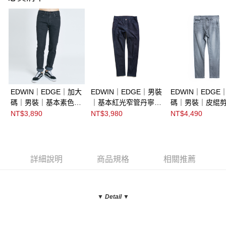
EDWIN｜EDGE｜加大
EDWIN｜EDGE｜男裝
EDWIN｜EDGE
碼｜男裝｜基本素色窄
｜基本紅光窄管丹寧直
碼｜男裝｜皮緄
管丹寧直筒褲
筒褲
管丹寧直筒褲
NT$3,890
NT$3,980
NT$4,490
詳細說明
商品規格
相關推薦
▼ Detail
▼