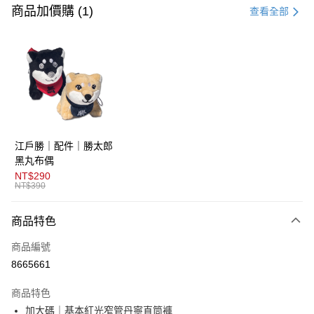
信用卡一次付款
商品加價購 (1)
查看全部
超商取貨付款
LINE Pay
AFTEE先享後付
相關說明
【關於「AFTEE先享後付」】
ATM付款
AFTEE先享後付是「在收到商品之後才付款」的支付方式。 讓您購物簡單
江戶勝｜配件｜勝太郎
便利好安心！
１．簡單：不需註冊會員、不需綁卡、不需儲值。
黑丸布偶
運送方式
２．便利：只要手機號碼，簡訊認證，即可結帳。
NT$290
３．安心：先確認商品／服務後，再付款。
NT$390
全家取貨付款
免運費
【「AFTEE先享後付」結帳流程】
商品特色
１．於結帳方式選擇「AFTEE先享後付」後，將跳轉至「AFTEE先享後付」
付款後全家取貨
結帳頁面，進行簡訊認證並確認金額後，即可完成結帳。
商品編號
２．訂單成立數日內，您將收到繳費通知簡訊。
免運費
３．收到繳費通知簡訊後14天內，點擊此簡訊中的連結，可透過四大超商／
8665661
ATM／網路銀行／等多元方式進行付款，方視為交易完成。
萊爾富取貨付款
※ 請注意：結帳手續完成當下不需立刻繳費，但若您需要取消訂單，請聯絡
商品特色
免運費
購買商品的店家。未經商家同意取消之訂單仍視為有效，需透過AFTEE先享
後付繳納相關費用。
加大碼｜基本紅光窄管丹寧直筒褲