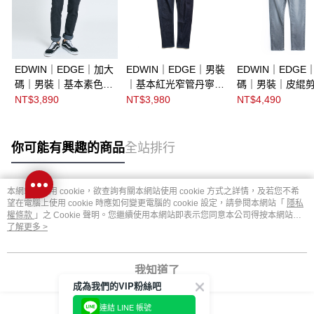
EDWIN｜EDGE｜加大
EDWIN｜EDGE｜男裝
EDWIN｜EDGE
碼｜男裝｜基本素色窄
｜基本紅光窄管丹寧直
碼｜男裝｜皮緄
管丹寧直筒褲
筒褲
管丹寧直筒褲
NT$3,890
NT$3,980
NT$4,490
你可能有興趣的商品
全站排行
本網站中使用 cookie，欲查詢有關本網站使用 cookie 方式之詳情，及若您不希
熱門標籤
望在電腦上使用 cookie 時應如何變更電腦的 cookie 設定，請參閱本網站「
隱私
權條款
」之 Cookie 聲明。您繼續使用本網站即表示您同意本公司得按本網站使
用條款之 Cookie 聲明使用 cookie。
了解更多 >
我知道了
成為我們的VIP粉絲吧
連結 LINE 帳號