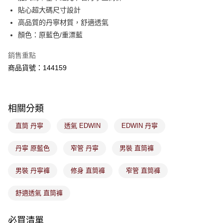
付款後萊爾富取貨
※ 交易是否成功請以「AFTEE先享後付 」之結帳頁面顯示為準，若有關於
貼心超大碼尺寸設計
是否繳費成功／繳費後需取消欲退款等相關疑問，請聯繫「AFTEE先享後付
免運費
高品質的丹寧材質，舒適透氣
客戶支援中心」
https://netprotections.freshdesk.com/support/home
顏色：原藍色/重漂藍
7-11取貨付款
【注意事項】
１．透過由恩沛科技股份有限公司提供之「AFTEE先享後付」服務完成之交
免運費
銷售重點
易，需依本服務之必要範圍內提供個人資料，並將交易相關給付款項請求債
商品貨號：144159
權轉讓予恩沛科技股份有限公司。
付款後7-11取貨
２．關於個人資料處理事宜，請瀏覽以下網址：
免運費
https://aftee.tw/terms/#terms3
３．未成年的使用者請事先徵得法定代理人或監護人之同意方可使用
宅配
「AFTEE先享後付」，若未經同意申辦者引起之損失，本公司不負相關責
相關分類
任。
免運費
４．使用「AFTEE先享後付」時，將依據個別帳號之用戶狀況，依本公司即
直筒 丹寧
透氣 EDWIN
EDWIN 丹寧
時審查核予不同之上限額度；若仍有額度不足之情形，本公司將視審查結果
付款後門市取貨
請求用戶進行身份認證。
免運費
丹寧 原藍色
窄管 丹寧
男裝 直筒褲
５．嚴禁一人註冊多個帳號或使用他人資訊註冊。若發現惡意使用之情形，
恩沛科技股份有限公司將有權停止該用戶之使用額度並採取法律行動。
男裝 丹寧褲
修身 直筒褲
窄管 直筒褲
舒適透氣 直筒褲
必買清單