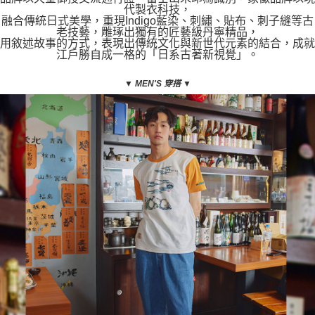
代製衣科技，
融合傳統日式美學，重現Indigo藍染、刺繡、貼布、刺子縫等古
老技藝，雕琢出獨有的匠藝級丹寧精品，
用敘述故事的方式，表現出傳統文化與新世代元素的結合，成就
江戶勝自成一格的「日系古著新視覺」。
▼
MEN'S 穿搭
▼