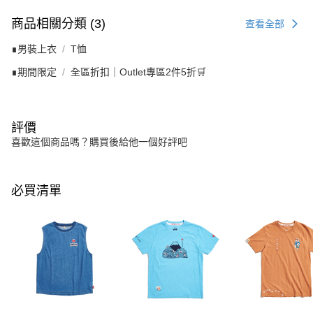
商品相關分類 (3)
查看全部
∎男裝上衣
T恤
∎期間限定
全區折扣｜Outlet專區2件5折🛒
評價
喜歡這個商品嗎？購買後給他一個好評吧
必買清單