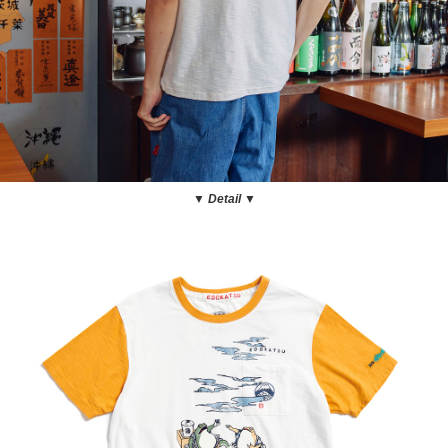
▼ Detail
▼