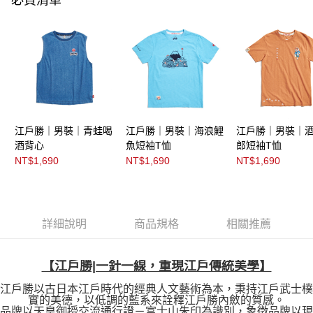
江戶勝｜男裝｜青蛙喝
江戶勝｜男裝｜海浪鯉
江戶勝｜男裝｜
酒背心
魚短袖T恤
郎短袖T恤
NT$1,690
NT$1,690
NT$1,690
詳細說明
商品規格
相關推薦
【江戶勝|一針一線，重現江戶傳統美學】
江戶勝以古日本江戶時代的經典人文藝術為本，秉持江戶武士樸
實的美德，以低調的藍系來詮釋江戶勝內斂的質感。
品牌以天皇御授交流通行證－富士山朱印為識別，象徵品牌以現