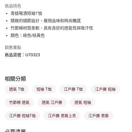
※ 請注意：結帳手續完成當下不需立刻繳費，但若您需要取消訂單，請聯絡
商品特色
免運費
購買商品的店家。未經商家同意取消之訂單仍視為有效，需透過AFTEE先享
後付繳納相關費用。
青蛙喝酒短袖T恤
付款後萊爾富取貨
※ 交易是否成功請以「AFTEE先享後付 」之結帳頁面顯示為準，若有關於
精緻的細節設計，展現品味和時尚觸感
是否繳費成功／繳費後需取消欲退款等相關疑問，請聯繫「AFTEE先享後付
免運費
竹節棉材質柔軟、具有良好的透氣性與吸汗性
客戶支援中心」
https://netprotections.freshdesk.com/support/home
顏色：綠色/桔黃色
7-11取貨付款
【注意事項】
１．透過由恩沛科技股份有限公司提供之「AFTEE先享後付」服務完成之交
免運費
銷售重點
易，需依本服務之必要範圍內提供個人資料，並將交易相關給付款項請求債
商品貨號：U70323
權轉讓予恩沛科技股份有限公司。
付款後7-11取貨
２．關於個人資料處理事宜，請瀏覽以下網址：
免運費
https://aftee.tw/terms/#terms3
３．未成年的使用者請事先徵得法定代理人或監護人之同意方可使用
宅配
「AFTEE先享後付」，若未經同意申辦者引起之損失，本公司不負相關責
相關分類
任。
免運費
４．使用「AFTEE先享後付」時，將依據個別帳號之用戶狀況，依本公司即
透氣 T恤
短袖 T恤
江戶勝 T恤
江戶勝 短袖
時審查核予不同之上限額度；若仍有額度不足之情形，本公司將視審查結果
付款後門市取貨
請求用戶進行身份認證。
免運費
竹節棉 透氣
透氣 江戶勝
透氣 短袖
５．嚴禁一人註冊多個帳號或使用他人資訊註冊。若發現惡意使用之情形，
恩沛科技股份有限公司將有權停止該用戶之使用額度並採取法律行動。
江戶勝 短袖T恤
江戶勝 男裝上衣
江戶勝 男裝
必買清單