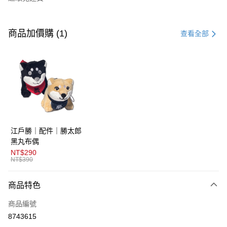
付款方式
信用卡一次付款
商品加價購 (1)
查看全部
超商取貨付款
LINE Pay
AFTEE先享後付
相關說明
【關於「AFTEE先享後付」】
ATM付款
AFTEE先享後付是「在收到商品之後才付款」的支付方式。 讓您購物簡單
江戶勝｜配件｜勝太郎
便利好安心！
１．簡單：不需註冊會員、不需綁卡、不需儲值。
黑丸布偶
運送方式
２．便利：只要手機號碼，簡訊認證，即可結帳。
NT$290
３．安心：先確認商品／服務後，再付款。
NT$390
全家取貨付款
免運費
【「AFTEE先享後付」結帳流程】
商品特色
１．於結帳方式選擇「AFTEE先享後付」後，將跳轉至「AFTEE先享後付」
付款後全家取貨
結帳頁面，進行簡訊認證並確認金額後，即可完成結帳。
商品編號
２．訂單成立數日內，您將收到繳費通知簡訊。
免運費
３．收到繳費通知簡訊後14天內，點擊此簡訊中的連結，可透過四大超商／
8743615
ATM／網路銀行／等多元方式進行付款，方視為交易完成。
萊爾富取貨付款