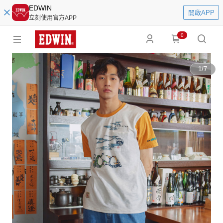
EDWIN
開啟APP
立刻使用官方APP
0
1
/
7