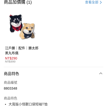
信用卡一次付款
商品加價購 (1)
查看全部
超商取貨付款
LINE Pay
AFTEE先享後付
相關說明
【關於「AFTEE先享後付」】
ATM付款
AFTEE先享後付是「在收到商品之後才付款」的支付方式。 讓您購物簡單
江戶勝｜配件｜勝太郎
便利好安心！
１．簡單：不需註冊會員、不需綁卡、不需儲值。
黑丸布偶
運送方式
２．便利：只要手機號碼，簡訊認證，即可結帳。
NT$290
３．安心：先確認商品／服務後，再付款。
NT$390
全家取貨付款
每筆NT$80，滿NT$1,800(含以上)免運費
【「AFTEE先享後付」結帳流程】
商品特色
１．於結帳方式選擇「AFTEE先享後付」後，將跳轉至「AFTEE先享後付」
付款後全家取貨
結帳頁面，進行簡訊認證並確認金額後，即可完成結帳。
商品編號
２．訂單成立數日內，您將收到繳費通知簡訊。
每筆NT$80，滿NT$1,800(含以上)免運費
３．收到繳費通知簡訊後14天內，點擊此簡訊中的連結，可透過四大超商／
8803348
ATM／網路銀行／等多元方式進行付款，方視為交易完成。
萊爾富取貨付款
※ 請注意：結帳手續完成當下不需立刻繳費，但若您需要取消訂單，請聯絡
商品特色
每筆NT$80，滿NT$1,800(含以上)免運費
購買商品的店家。未經商家同意取消之訂單仍視為有效，需透過AFTEE先享
後付繳納相關費用。
大寬版小怪獸口袋短袖T恤