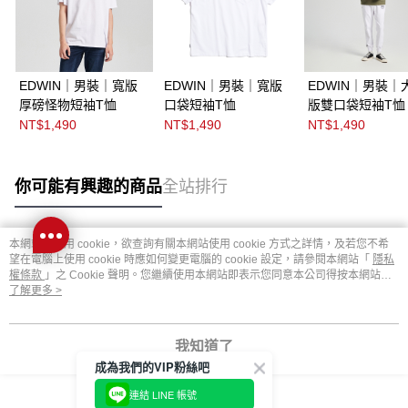
EDWIN｜男裝｜寬版
EDWIN｜男裝｜寬版
EDWIN｜男裝｜
厚磅怪物短袖T恤
口袋短袖T恤
版雙口袋短袖T恤
NT$1,490
NT$1,490
NT$1,490
你可能有興趣的商品
全站排行
本網站中使用 cookie，欲查詢有關本網站使用 cookie 方式之詳情，及若您不希
熱門標籤
望在電腦上使用 cookie 時應如何變更電腦的 cookie 設定，請參閱本網站「
隱私
權條款
」之 Cookie 聲明。您繼續使用本網站即表示您同意本公司得按本網站使
用條款之 Cookie 聲明使用 cookie。
了解更多 >
我知道了
成為我們的VIP粉絲吧
連結 LINE 帳號