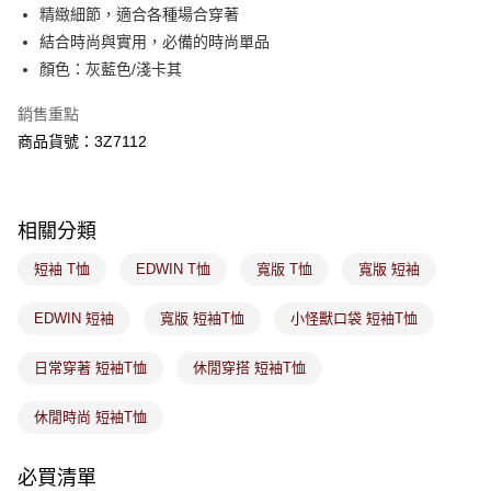
付款後萊爾富取貨
※ 交易是否成功請以「AFTEE先享後付 」之結帳頁面顯示為準，若有關於
精緻細節，適合各種場合穿著
是否繳費成功／繳費後需取消欲退款等相關疑問，請聯繫「AFTEE先享後付
每筆NT$80，滿NT$1,800(含以上)免運費
結合時尚與實用，必備的時尚單品
客戶支援中心」
https://netprotections.freshdesk.com/support/home
顏色：灰藍色/淺卡其
7-11取貨付款
【注意事項】
１．透過由恩沛科技股份有限公司提供之「AFTEE先享後付」服務完成之交
每筆NT$80，滿NT$1,800(含以上)免運費
銷售重點
易，需依本服務之必要範圍內提供個人資料，並將交易相關給付款項請求債
商品貨號：3Z7112
權轉讓予恩沛科技股份有限公司。
付款後7-11取貨
２．關於個人資料處理事宜，請瀏覽以下網址：
每筆NT$80，滿NT$1,800(含以上)免運費
https://aftee.tw/terms/#terms3
３．未成年的使用者請事先徵得法定代理人或監護人之同意方可使用
宅配
「AFTEE先享後付」，若未經同意申辦者引起之損失，本公司不負相關責
相關分類
任。
每筆NT$100，滿NT$1,800(含以上)免運費
４．使用「AFTEE先享後付」時，將依據個別帳號之用戶狀況，依本公司即
短袖 T恤
EDWIN T恤
寬版 T恤
寬版 短袖
時審查核予不同之上限額度；若仍有額度不足之情形，本公司將視審查結果
付款後門市取貨
請求用戶進行身份認證。
免運費
EDWIN 短袖
寬版 短袖T恤
小怪獸口袋 短袖T恤
５．嚴禁一人註冊多個帳號或使用他人資訊註冊。若發現惡意使用之情形，
恩沛科技股份有限公司將有權停止該用戶之使用額度並採取法律行動。
日常穿著 短袖T恤
休閒穿搭 短袖T恤
休閒時尚 短袖T恤
必買清單