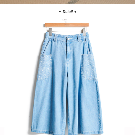
▼ Detail
▼