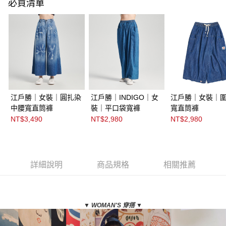
必買清單
江戶勝｜女裝｜圓扎染
江戶勝｜INDIGO｜女
江戶勝｜女裝｜
中腰寬直筒褲
裝｜平口袋寬褲
寬直筒褲
NT$3,490
NT$2,980
NT$2,980
詳細說明
商品規格
相關推薦
▼ WOMAN
'S 穿搭
▼