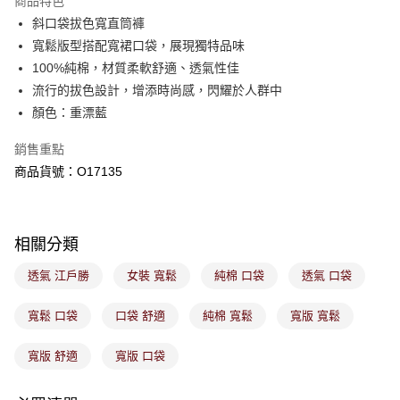
商品特色
免運費
購買商品的店家。未經商家同意取消之訂單仍視為有效，需透過AFTEE先享
後付繳納相關費用。
斜口袋拔色寬直筒褲
付款後萊爾富取貨
※ 交易是否成功請以「AFTEE先享後付 」之結帳頁面顯示為準，若有關於
寬鬆版型搭配寬裙口袋，展現獨特品味
是否繳費成功／繳費後需取消欲退款等相關疑問，請聯繫「AFTEE先享後付
免運費
100%純棉，材質柔軟舒適、透氣性佳
客戶支援中心」
https://netprotections.freshdesk.com/support/home
流行的拔色設計，增添時尚感，閃耀於人群中
7-11取貨付款
【注意事項】
顏色：重漂藍
１．透過由恩沛科技股份有限公司提供之「AFTEE先享後付」服務完成之交
免運費
易，需依本服務之必要範圍內提供個人資料，並將交易相關給付款項請求債
銷售重點
權轉讓予恩沛科技股份有限公司。
付款後7-11取貨
２．關於個人資料處理事宜，請瀏覽以下網址：
商品貨號：O17135
免運費
https://aftee.tw/terms/#terms3
３．未成年的使用者請事先徵得法定代理人或監護人之同意方可使用
宅配
「AFTEE先享後付」，若未經同意申辦者引起之損失，本公司不負相關責
任。
免運費
相關分類
４．使用「AFTEE先享後付」時，將依據個別帳號之用戶狀況，依本公司即
時審查核予不同之上限額度；若仍有額度不足之情形，本公司將視審查結果
付款後門市取貨
透氣 江戶勝
女裝 寬鬆
純棉 口袋
透氣 口袋
請求用戶進行身份認證。
免運費
５．嚴禁一人註冊多個帳號或使用他人資訊註冊。若發現惡意使用之情形，
恩沛科技股份有限公司將有權停止該用戶之使用額度並採取法律行動。
寬鬆 口袋
口袋 舒適
純棉 寬鬆
寬版 寬鬆
寬版 舒適
寬版 口袋