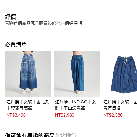
評價
喜歡這個商品嗎？購買後給他一個好評吧
必買清單
江戶勝｜女裝｜圓扎染
江戶勝｜INDIGO｜女
江戶勝｜女裝｜
中腰寬直筒褲
裝｜平口袋寬褲
寬直筒褲
NT$3,490
NT$2,980
NT$2,980
你可能有興趣的商品
全站排行