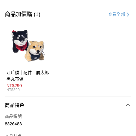
付款方式
信用卡一次付款
商品加價購 (1)
查看全部
超商取貨付款
LINE Pay
AFTEE先享後付
相關說明
【關於「AFTEE先享後付」】
ATM付款
AFTEE先享後付是「在收到商品之後才付款」的支付方式。 讓您購物簡單
江戶勝｜配件｜勝太郎
便利好安心！
１．簡單：不需註冊會員、不需綁卡、不需儲值。
黑丸布偶
運送方式
２．便利：只要手機號碼，簡訊認證，即可結帳。
NT$290
３．安心：先確認商品／服務後，再付款。
NT$390
全家取貨付款
免運費
【「AFTEE先享後付」結帳流程】
商品特色
１．於結帳方式選擇「AFTEE先享後付」後，將跳轉至「AFTEE先享後付」
付款後全家取貨
結帳頁面，進行簡訊認證並確認金額後，即可完成結帳。
商品編號
２．訂單成立數日內，您將收到繳費通知簡訊。
免運費
３．收到繳費通知簡訊後14天內，點擊此簡訊中的連結，可透過四大超商／
8826483
ATM／網路銀行／等多元方式進行付款，方視為交易完成。
萊爾富取貨付款
※ 請注意：結帳手續完成當下不需立刻繳費，但若您需要取消訂單，請聯絡