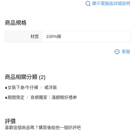
顯示電腦版詳細說明
商品規格
材質
100%棉
客服
商品相關分類 (2)
∎女裝下身/牛仔褲
裙洋裝
∎期間限定
官網獨家｜滿額贈好禮🎁
評價
喜歡這個商品嗎？購買後給他一個好評吧