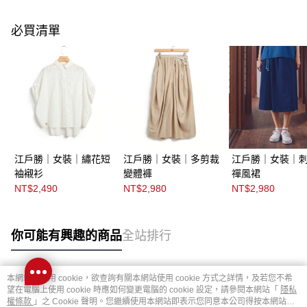
必買清單
江戶勝｜女裝｜繡花短
江戶勝｜女裝｜多剪裁
江戶勝｜女裝｜
袖襯衫
變體褲
禪風裙
NT$2,490
NT$2,980
NT$2,980
你可能有興趣的商品
全站排行
本網站中使用 cookie，欲查詢有關本網站使用 cookie 方式之詳情，及若您不希
熱門標籤
望在電腦上使用 cookie 時應如何變更電腦的 cookie 設定，請參閱本網站「
隱私
權條款
」之 Cookie 聲明。您繼續使用本網站即表示您同意本公司得按本網站使