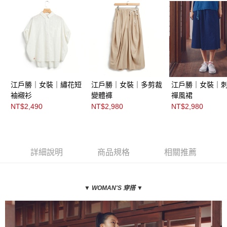
江戶勝｜女裝｜繡花短
江戶勝｜女裝｜多剪裁
江戶勝｜女裝｜
袖襯衫
變體褲
禪風裙
NT$2,490
NT$2,980
NT$2,980
詳細說明
商品規格
相關推薦
▼ WOMAN
'S 穿搭
▼