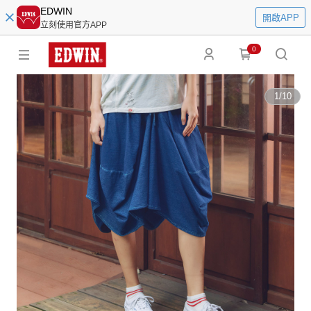
EDWIN
開啟APP
立刻使用官方APP
0
1
/
10