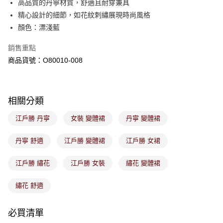
高品質的丹寧材質，舒適且耐穿兼具
客戶支援中心」
https://netprotections.freshdesk.com/support/home
精心設計的細節，如花紋刺繡展現時尚風格
7-11取貨付款
【注意事項】
顏色：漂淺藍
１．透過由恩沛科技股份有限公司提供之「AFTEE先享後付」服務完成之交
免運費
易，需依本服務之必要範圍內提供個人資料，並將交易相關給付款項請求債
銷售重點
權轉讓予恩沛科技股份有限公司。
付款後7-11取貨
２．關於個人資料處理事宜，請瀏覽以下網址：
商品貨號：O80010-008
免運費
https://aftee.tw/terms/#terms3
３．未成年的使用者請事先徵得法定代理人或監護人之同意方可使用
宅配
「AFTEE先享後付」，若未經同意申辦者引起之損失，本公司不負相關責
任。
免運費
相關分類
４．使用「AFTEE先享後付」時，將依據個別帳號之用戶狀況，依本公司即
時審查核予不同之上限額度；若仍有額度不足之情形，本公司將視審查結果
付款後門市取貨
江戶勝 丹寧
女裝 變體裙
丹寧 變體裙
請求用戶進行身份認證。
免運費
５．嚴禁一人註冊多個帳號或使用他人資訊註冊。若發現惡意使用之情形，
恩沛科技股份有限公司將有權停止該用戶之使用額度並採取法律行動。
丹寧 舒適
江戶勝 變體裙
江戶勝 女裙
江戶勝 繡花
江戶勝 女裝
繡花 變體裙
繡花 舒適
必買清單