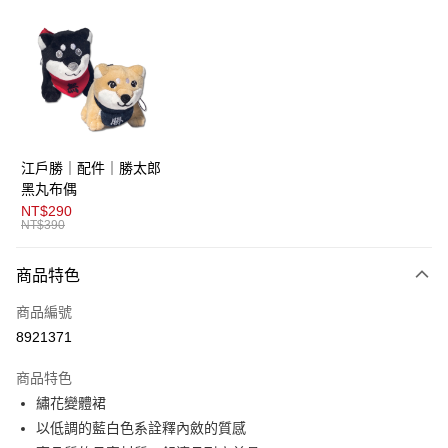
超商取貨付款
LINE Pay
AFTEE先享後付
相關說明
【關於「AFTEE先享後付」】
ATM付款
AFTEE先享後付是「在收到商品之後才付款」的支付方式。 讓您購物簡單
江戶勝｜配件｜勝太郎
便利好安心！
１．簡單：不需註冊會員、不需綁卡、不需儲值。
黑丸布偶
運送方式
２．便利：只要手機號碼，簡訊認證，即可結帳。
NT$290
３．安心：先確認商品／服務後，再付款。
NT$390
全家取貨付款
免運費
【「AFTEE先享後付」結帳流程】
商品特色
１．於結帳方式選擇「AFTEE先享後付」後，將跳轉至「AFTEE先享後付」
付款後全家取貨
結帳頁面，進行簡訊認證並確認金額後，即可完成結帳。
商品編號
２．訂單成立數日內，您將收到繳費通知簡訊。
免運費
３．收到繳費通知簡訊後14天內，點擊此簡訊中的連結，可透過四大超商／
8921371
ATM／網路銀行／等多元方式進行付款，方視為交易完成。
萊爾富取貨付款
※ 請注意：結帳手續完成當下不需立刻繳費，但若您需要取消訂單，請聯絡
商品特色
免運費
購買商品的店家。未經商家同意取消之訂單仍視為有效，需透過AFTEE先享
後付繳納相關費用。
繡花變體裙
付款後萊爾富取貨
※ 交易是否成功請以「AFTEE先享後付 」之結帳頁面顯示為準，若有關於
以低調的藍白色系詮釋內斂的質感
是否繳費成功／繳費後需取消欲退款等相關疑問，請聯繫「AFTEE先享後付
免運費