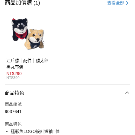
信用卡一次付款
商品加價購 (1)
查看全部
超商取貨付款
LINE Pay
AFTEE先享後付
相關說明
【關於「AFTEE先享後付」】
ATM付款
AFTEE先享後付是「在收到商品之後才付款」的支付方式。 讓您購物簡單
江戶勝｜配件｜勝太郎
便利好安心！
１．簡單：不需註冊會員、不需綁卡、不需儲值。
黑丸布偶
運送方式
２．便利：只要手機號碼，簡訊認證，即可結帳。
NT$290
３．安心：先確認商品／服務後，再付款。
NT$390
全家取貨付款
免運費
【「AFTEE先享後付」結帳流程】
商品特色
１．於結帳方式選擇「AFTEE先享後付」後，將跳轉至「AFTEE先享後付」
付款後全家取貨
結帳頁面，進行簡訊認證並確認金額後，即可完成結帳。
商品編號
２．訂單成立數日內，您將收到繳費通知簡訊。
免運費
３．收到繳費通知簡訊後14天內，點擊此簡訊中的連結，可透過四大超商／
9037641
ATM／網路銀行／等多元方式進行付款，方視為交易完成。
萊爾富取貨付款
※ 請注意：結帳手續完成當下不需立刻繳費，但若您需要取消訂單，請聯絡
商品特色
免運費
購買商品的店家。未經商家同意取消之訂單仍視為有效，需透過AFTEE先享
後付繳納相關費用。
迷彩魚LOGO設計短袖T恤