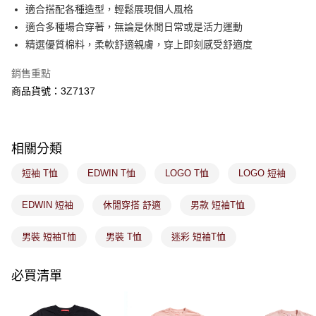
付款後萊爾富取貨
※ 交易是否成功請以「AFTEE先享後付 」之結帳頁面顯示為準，若有關於
適合搭配各種造型，輕鬆展現個人風格
是否繳費成功／繳費後需取消欲退款等相關疑問，請聯繫「AFTEE先享後付
免運費
適合多種場合穿著，無論是休閒日常或是活力運動
客戶支援中心」
https://netprotections.freshdesk.com/support/home
精選優質棉料，柔軟舒適親膚，穿上即刻感受舒適度
7-11取貨付款
【注意事項】
１．透過由恩沛科技股份有限公司提供之「AFTEE先享後付」服務完成之交
免運費
銷售重點
易，需依本服務之必要範圍內提供個人資料，並將交易相關給付款項請求債
商品貨號：3Z7137
權轉讓予恩沛科技股份有限公司。
付款後7-11取貨
２．關於個人資料處理事宜，請瀏覽以下網址：
免運費
https://aftee.tw/terms/#terms3
３．未成年的使用者請事先徵得法定代理人或監護人之同意方可使用
宅配
「AFTEE先享後付」，若未經同意申辦者引起之損失，本公司不負相關責
相關分類
任。
免運費
４．使用「AFTEE先享後付」時，將依據個別帳號之用戶狀況，依本公司即
短袖 T恤
EDWIN T恤
LOGO T恤
LOGO 短袖
時審查核予不同之上限額度；若仍有額度不足之情形，本公司將視審查結果
付款後門市取貨
請求用戶進行身份認證。
免運費
EDWIN 短袖
休閒穿搭 舒適
男款 短袖T恤
５．嚴禁一人註冊多個帳號或使用他人資訊註冊。若發現惡意使用之情形，
恩沛科技股份有限公司將有權停止該用戶之使用額度並採取法律行動。
男裝 短袖T恤
男裝 T恤
迷彩 短袖T恤
必買清單