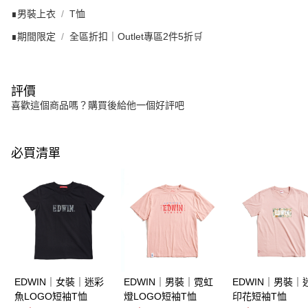
∎男裝上衣
T恤
∎期間限定
全區折扣｜Outlet專區2件5折🛒
評價
喜歡這個商品嗎？購買後給他一個好評吧
必買清單
EDWIN｜女裝｜迷彩
EDWIN｜男裝｜霓虹
EDWIN｜男裝｜
魚LOGO短袖T恤
燈LOGO短袖T恤
印花短袖T恤