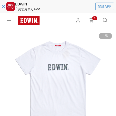
EDWIN
開啟APP
立刻使用官方APP
0
1
/
6