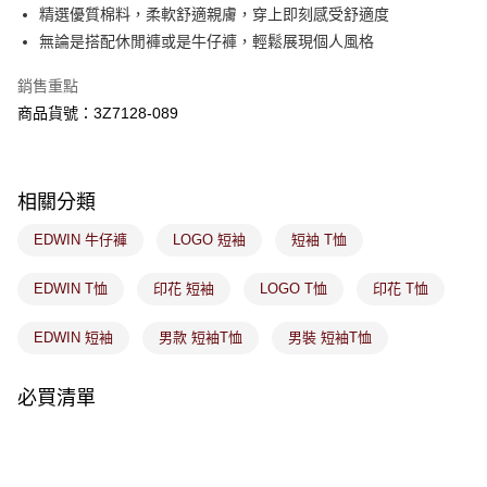
付款後萊爾富取貨
※ 交易是否成功請以「AFTEE先享後付 」之結帳頁面顯示為準，若有關於
精選優質棉料，柔軟舒適親膚，穿上即刻感受舒適度
是否繳費成功／繳費後需取消欲退款等相關疑問，請聯繫「AFTEE先享後付
免運費
無論是搭配休閒褲或是牛仔褲，輕鬆展現個人風格
客戶支援中心」
https://netprotections.freshdesk.com/support/home
7-11取貨付款
【注意事項】
銷售重點
１．透過由恩沛科技股份有限公司提供之「AFTEE先享後付」服務完成之交
免運費
商品貨號：3Z7128-089
易，需依本服務之必要範圍內提供個人資料，並將交易相關給付款項請求債
權轉讓予恩沛科技股份有限公司。
付款後7-11取貨
２．關於個人資料處理事宜，請瀏覽以下網址：
免運費
https://aftee.tw/terms/#terms3
相關分類
３．未成年的使用者請事先徵得法定代理人或監護人之同意方可使用
宅配
「AFTEE先享後付」，若未經同意申辦者引起之損失，本公司不負相關責
EDWIN 牛仔褲
LOGO 短袖
短袖 T恤
任。
免運費
４．使用「AFTEE先享後付」時，將依據個別帳號之用戶狀況，依本公司即
時審查核予不同之上限額度；若仍有額度不足之情形，本公司將視審查結果
付款後門市取貨
EDWIN T恤
印花 短袖
LOGO T恤
印花 T恤
請求用戶進行身份認證。
免運費
５．嚴禁一人註冊多個帳號或使用他人資訊註冊。若發現惡意使用之情形，
EDWIN 短袖
男款 短袖T恤
男裝 短袖T恤
恩沛科技股份有限公司將有權停止該用戶之使用額度並採取法律行動。
必買清單