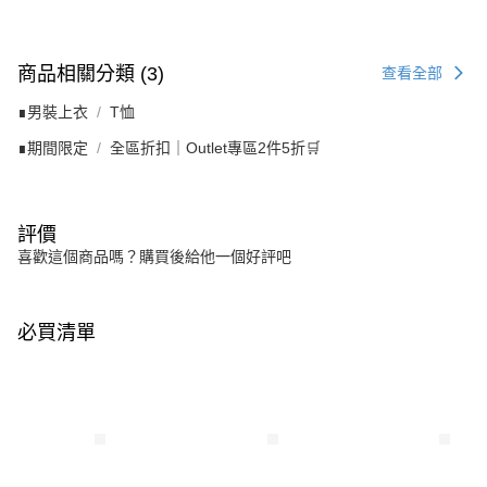
商品相關分類 (3)
查看全部
∎男裝上衣
T恤
∎期間限定
全區折扣｜Outlet專區2件5折🛒
評價
喜歡這個商品嗎？購買後給他一個好評吧
必買清單