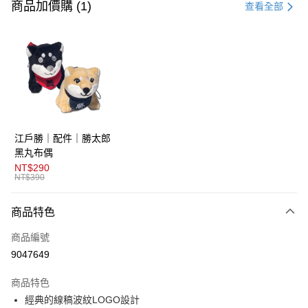
信用卡一次付款
商品加價購 (1)
查看全部
超商取貨付款
LINE Pay
AFTEE先享後付
相關說明
【關於「AFTEE先享後付」】
ATM付款
AFTEE先享後付是「在收到商品之後才付款」的支付方式。 讓您購物簡單
江戶勝｜配件｜勝太郎
便利好安心！
１．簡單：不需註冊會員、不需綁卡、不需儲值。
黑丸布偶
運送方式
２．便利：只要手機號碼，簡訊認證，即可結帳。
NT$290
３．安心：先確認商品／服務後，再付款。
NT$390
全家取貨付款
免運費
【「AFTEE先享後付」結帳流程】
商品特色
１．於結帳方式選擇「AFTEE先享後付」後，將跳轉至「AFTEE先享後付」
付款後全家取貨
結帳頁面，進行簡訊認證並確認金額後，即可完成結帳。
商品編號
２．訂單成立數日內，您將收到繳費通知簡訊。
免運費
３．收到繳費通知簡訊後14天內，點擊此簡訊中的連結，可透過四大超商／
9047649
ATM／網路銀行／等多元方式進行付款，方視為交易完成。
萊爾富取貨付款
※ 請注意：結帳手續完成當下不需立刻繳費，但若您需要取消訂單，請聯絡
商品特色
免運費
購買商品的店家。未經商家同意取消之訂單仍視為有效，需透過AFTEE先享
後付繳納相關費用。
經典的線稿波紋LOGO設計