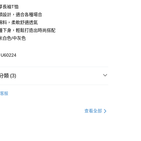
厚長袖T恤
領設計，適合各種場合
享後付
棉料，柔軟舒適透氣
FTEE先享後付」】
種下身，輕鬆打造出時尚搭配
先享後付是「在收到商品之後才付款」的支付方式。 讓您購物簡單
米白色/中灰色
心！
：不需註冊會員、不需綁卡、不需儲值。
：只要手機號碼，簡訊認證，即可結帳。
60224
：先確認商品／服務後，再付款。
付款
EE先享後付」結帳流程】
類 (3)
方式選擇「AFTEE先享後付」後，將跳轉至「AFTEE先享後
頁面，進行簡訊認證並確認金額後，即可完成結帳。
家取貨
成立數日內，您將收到繳費通知簡訊。
帽Ｔ／大學Ｔ
費通知簡訊後14天內，點擊此簡訊中的連結，可透過四大超商
客服
網路銀行／等多元方式進行付款，方視為交易完成。
全區折扣｜Outlet專區2件5折🛒
：結帳手續完成當下不需立刻繳費，但若您需要取消訂單，請聯
貨付款
官網獨家｜滿額贈好禮🎁
的店家。未經商家同意取消之訂單仍視為有效，需透過AFTEE
查看全部
繳納相關費用。
否成功請以「AFTEE先享後付 」之結帳頁面顯示為準，若有關於
功／繳費後需取消欲退款等相關疑問，請聯繫「AFTEE先享後
爾富取貨
援中心」
https://netprotections.freshdesk.com/support/home