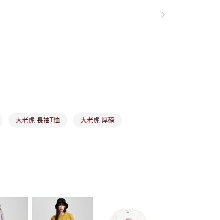
項】
付款
恩沛科技股份有限公司提供之「AFTEE先享後付」服務完成之
依本服務之必要範圍內提供個人資料，並將交易相關給付款項請
讓予恩沛科技股份有限公司。
個人資料處理事宜，請瀏覽以下網址：
1取貨
ee.tw/terms/#terms3
年的使用者請事先徵得法定代理人或監護人之同意方可使用
E先享後付」，若未經同意申辦者引起之損失，本公司不負相關責
AFTEE先享後付」時，將依據個別帳號之用戶狀況，依本公司
核予不同之上限額度；若仍有額度不足之情形，本公司將視審查
用戶進行身份認證。
市取貨
一人註冊多個帳號或使用他人資訊註冊。若發現惡意使用之情
科技股份有限公司將有權停止該用戶之使用額度並採取法律行
大老虎 長袖T恤
大老虎 厚磅