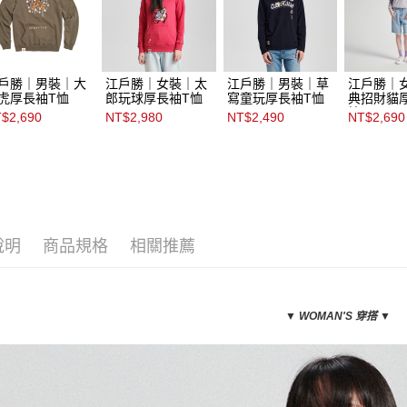
戶勝｜男裝｜大
江戶勝｜女裝｜太
江戶勝｜男裝｜草
江戶勝｜
虎厚長袖T恤
郎玩球厚長袖T恤
寫童玩厚長袖T恤
典招財貓
恤
$2,690
NT$2,980
NT$2,490
NT$2,690
說明
商品規格
相關推薦
▼ WOMAN
'S 穿搭
▼