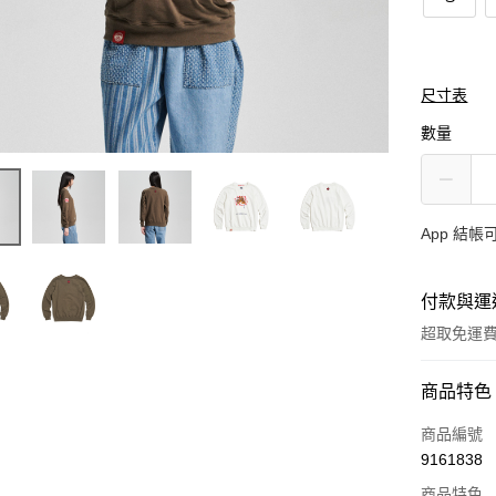
尺寸表
數量
App 結
付款與運
超取免運
付款方式
商品特色
信用卡一
商品編號
9161838
超商取貨
商品特色