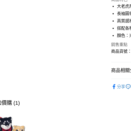
LINE Pay
大老虎
長袖圓
AFTEE先
高質感
相關說明
【關於「A
搭配各
ATM付款
AFTEE
顏色：
便利好安
１．簡單
銷售重點
２．便利
商品貨號：U
運送方式
３．安心
全家取貨
【「AFT
免運費
商品相關分
１．於結帳
付」結帳
付款後全
２．訂單
∎女裝上衣
３．收到繳
分享
免運費
∎期間限定
／ATM／
※ 請注意
萊爾富取
∎期間限定
絡購買商品
價購 (1)
先享後付
免運費
※ 交易是
是否繳費成
付款後萊
付客戶支
免運費