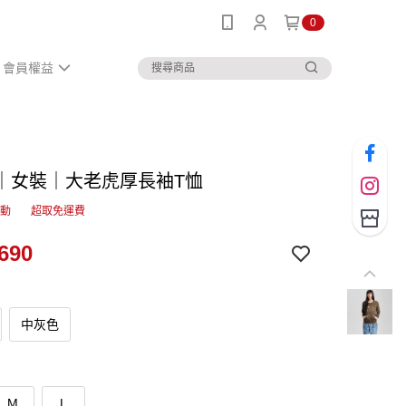
0
會員權益
｜女裝｜大老虎厚長袖T恤
活動
超取免運費
690
中灰色
M
L