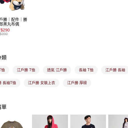
【注意事
7-11取貨
１．透過由
交易，需
免運費
求債權轉
戶勝｜配件｜勝
２．關於
付款後7-1
郎黑丸布偶
https://aft
$290
免運費
３．未成
$390
「AFTE
宅配
任。
４．使用「
免運費
即時審查
分類
結果請求
付款後門
５．嚴禁
免運費
形，恩沛
T恤
江戶勝 T恤
透氣 江戶勝
長袖 T恤
江戶勝 長袖
動。
 長袖T恤
江戶勝 女裝上衣
江戶勝 厚磅
清單