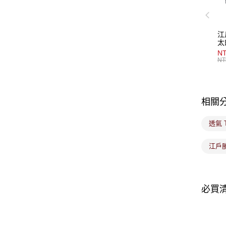
江
太
NT
NT
相關
透氣 
江戶勝
必買