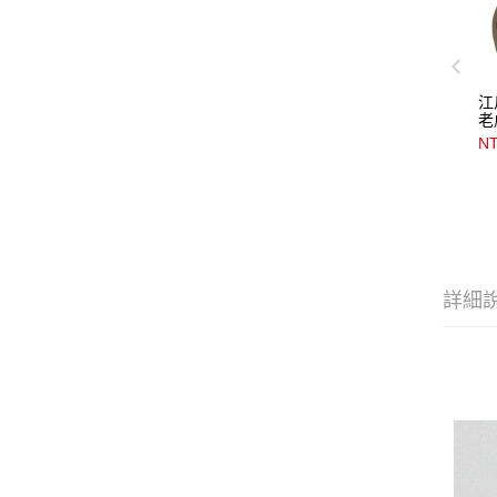
江
老
NT
詳細