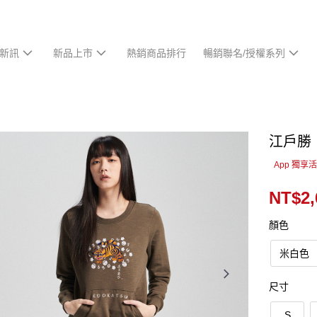
新訊
新品上市
熱銷商品排行
暢銷聯名/授權系列
江戶勝
App 獨享
NT$2,
顏色
米白色
尺寸
S