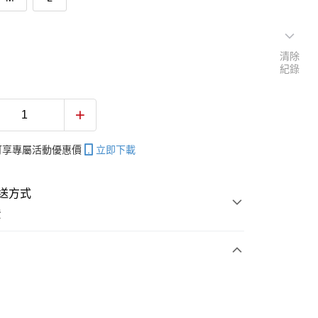
清除
紀錄
帳可享專屬活動優惠價
立即下載
送方式
費
次付款
付款