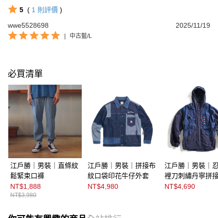
5
(
1
則評價
)
wwe5528698
2025/11/19
|
中古藍/L
必買清單
江戶勝｜男裝｜直條紋
江戶勝｜男裝｜拼接布
江戶勝｜男裝｜
鬆緊束口褲
紋口袋印花牛仔外套
裡刀刺繡丹寧拼
外套
NT$1,888
NT$4,980
NT$4,690
NT$3,980