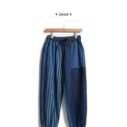
▼ Detail
▼