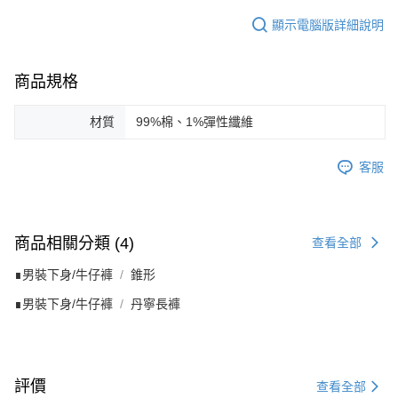
顯示電腦版詳細說明
商品規格
材質
99%棉、1%彈性纖維
客服
商品相關分類 (4)
查看全部
∎男裝下身/牛仔褲
錐形
∎男裝下身/牛仔褲
丹寧長褲
評價
查看全部