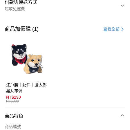
付款與運送方式
超取免運費
付款方式
信用卡一次付款
商品加價購 (1)
查看全部
超商取貨付款
LINE Pay
AFTEE先享後付
相關說明
【關於「AFTEE先享後付」】
ATM付款
AFTEE先享後付是「在收到商品之後才付款」的支付方式。 讓您購物簡單
江戶勝｜配件｜勝太郎
便利好安心！
１．簡單：不需註冊會員、不需綁卡、不需儲值。
黑丸布偶
運送方式
２．便利：只要手機號碼，簡訊認證，即可結帳。
NT$290
３．安心：先確認商品／服務後，再付款。
NT$390
全家取貨付款
免運費
【「AFTEE先享後付」結帳流程】
商品特色
１．於結帳方式選擇「AFTEE先享後付」後，將跳轉至「AFTEE先享後付」
付款後全家取貨
結帳頁面，進行簡訊認證並確認金額後，即可完成結帳。
商品編號
２．訂單成立數日內，您將收到繳費通知簡訊。
免運費