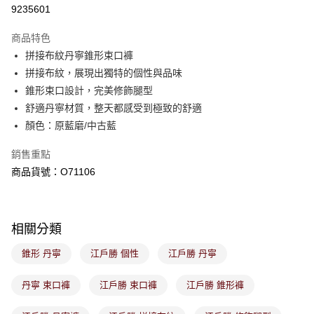
３．收到繳費通知簡訊後14天內，點擊此簡訊中的連結，可透過四大超商／
9235601
ATM／網路銀行／等多元方式進行付款，方視為交易完成。
萊爾富取貨付款
※ 請注意：結帳手續完成當下不需立刻繳費，但若您需要取消訂單，請聯絡
商品特色
免運費
購買商品的店家。未經商家同意取消之訂單仍視為有效，需透過AFTEE先享
後付繳納相關費用。
拼接布紋丹寧錐形束口褲
付款後萊爾富取貨
※ 交易是否成功請以「AFTEE先享後付 」之結帳頁面顯示為準，若有關於
拼接布紋，展現出獨特的個性與品味
是否繳費成功／繳費後需取消欲退款等相關疑問，請聯繫「AFTEE先享後付
免運費
錐形束口設計，完美修飾腿型
客戶支援中心」
https://netprotections.freshdesk.com/support/home
舒適丹寧材質，整天都感受到極致的舒適
7-11取貨付款
【注意事項】
顏色：原藍磨/中古藍
１．透過由恩沛科技股份有限公司提供之「AFTEE先享後付」服務完成之交
免運費
易，需依本服務之必要範圍內提供個人資料，並將交易相關給付款項請求債
銷售重點
權轉讓予恩沛科技股份有限公司。
付款後7-11取貨
２．關於個人資料處理事宜，請瀏覽以下網址：
商品貨號：O71106
免運費
https://aftee.tw/terms/#terms3
３．未成年的使用者請事先徵得法定代理人或監護人之同意方可使用
宅配
「AFTEE先享後付」，若未經同意申辦者引起之損失，本公司不負相關責
任。
免運費
相關分類
４．使用「AFTEE先享後付」時，將依據個別帳號之用戶狀況，依本公司即
時審查核予不同之上限額度；若仍有額度不足之情形，本公司將視審查結果
付款後門市取貨
錐形 丹寧
江戶勝 個性
江戶勝 丹寧
請求用戶進行身份認證。
免運費
５．嚴禁一人註冊多個帳號或使用他人資訊註冊。若發現惡意使用之情形，
恩沛科技股份有限公司將有權停止該用戶之使用額度並採取法律行動。
丹寧 束口褲
江戶勝 束口褲
江戶勝 錐形褲