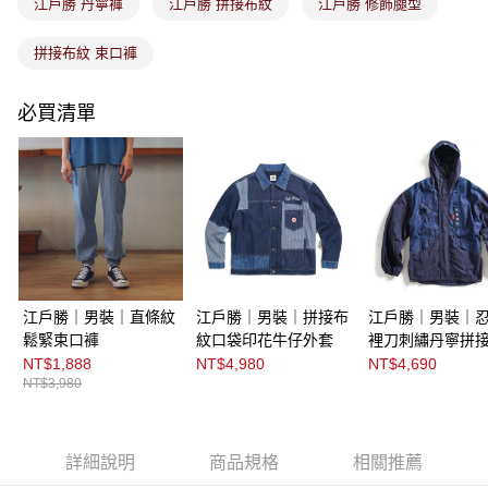
江戶勝 丹寧褲
江戶勝 拼接布紋
江戶勝 修飾腿型
拼接布紋 束口褲
必買清單
江戶勝｜男裝｜直條紋
江戶勝｜男裝｜拼接布
江戶勝｜男裝｜
鬆緊束口褲
紋口袋印花牛仔外套
裡刀刺繡丹寧拼
外套
NT$1,888
NT$4,980
NT$4,690
NT$3,980
詳細說明
商品規格
相關推薦