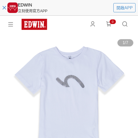
EDWIN
開啟APP
立刻使用官方APP
0
1
/
7