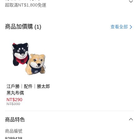
超取滿NT$1,800免運
付款方式
信用卡一次付款
商品加價購 (1)
查看全部
超商取貨付款
LINE Pay
AFTEE先享後付
相關說明
【關於「AFTEE先享後付」】
ATM付款
AFTEE先享後付是「在收到商品之後才付款」的支付方式。 讓您購物簡單
江戶勝｜配件｜勝太郎
便利好安心！
１．簡單：不需註冊會員、不需綁卡、不需儲值。
黑丸布偶
運送方式
２．便利：只要手機號碼，簡訊認證，即可結帳。
NT$290
３．安心：先確認商品／服務後，再付款。
NT$390
全家取貨付款
每筆NT$80，滿NT$1,800(含以上)免運費
【「AFTEE先享後付」結帳流程】
商品特色
１．於結帳方式選擇「AFTEE先享後付」後，將跳轉至「AFTEE先享後付」
付款後全家取貨
結帳頁面，進行簡訊認證並確認金額後，即可完成結帳。
商品編號
２．訂單成立數日內，您將收到繳費通知簡訊。
每筆NT$80，滿NT$1,800(含以上)免運費
３．收到繳費通知簡訊後14天內，點擊此簡訊中的連結，可透過四大超商／
9289438