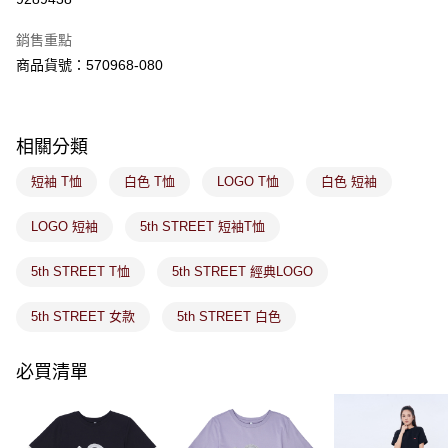
ATM／網路銀行／等多元方式進行付款，方視為交易完成。
萊爾富取貨付款
※ 請注意：結帳手續完成當下不需立刻繳費，但若您需要取消訂單，請聯絡
銷售重點
每筆NT$80，滿NT$1,800(含以上)免運費
購買商品的店家。未經商家同意取消之訂單仍視為有效，需透過AFTEE先享
後付繳納相關費用。
商品貨號：570968-080
付款後萊爾富取貨
※ 交易是否成功請以「AFTEE先享後付 」之結帳頁面顯示為準，若有關於
是否繳費成功／繳費後需取消欲退款等相關疑問，請聯繫「AFTEE先享後付
每筆NT$80，滿NT$1,800(含以上)免運費
客戶支援中心」
https://netprotections.freshdesk.com/support/home
相關分類
7-11取貨付款
【注意事項】
１．透過由恩沛科技股份有限公司提供之「AFTEE先享後付」服務完成之交
每筆NT$80，滿NT$1,800(含以上)免運費
短袖 T恤
白色 T恤
LOGO T恤
白色 短袖
易，需依本服務之必要範圍內提供個人資料，並將交易相關給付款項請求債
權轉讓予恩沛科技股份有限公司。
付款後7-11取貨
２．關於個人資料處理事宜，請瀏覽以下網址：
LOGO 短袖
5th STREET 短袖T恤
每筆NT$80，滿NT$1,800(含以上)免運費
https://aftee.tw/terms/#terms3
３．未成年的使用者請事先徵得法定代理人或監護人之同意方可使用
5th STREET T恤
5th STREET 經典LOGO
宅配
「AFTEE先享後付」，若未經同意申辦者引起之損失，本公司不負相關責
任。
每筆NT$100，滿NT$1,800(含以上)免運費
４．使用「AFTEE先享後付」時，將依據個別帳號之用戶狀況，依本公司即
5th STREET 女款
5th STREET 白色
時審查核予不同之上限額度；若仍有額度不足之情形，本公司將視審查結果
付款後門市取貨
請求用戶進行身份認證。
免運費
必買清單
５．嚴禁一人註冊多個帳號或使用他人資訊註冊。若發現惡意使用之情形，
恩沛科技股份有限公司將有權停止該用戶之使用額度並採取法律行動。