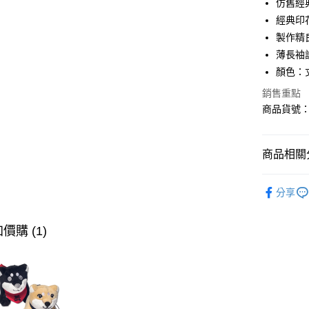
仿舊經
經典印
AFTEE先
製作精
相關說明
【關於「A
薄長袖
ATM付款
AFTEE
顏色：
便利好安
１．簡單
銷售重點
２．便利
商品貨號：3
運送方式
３．安心
全家取貨
【「AFT
免運費
商品相關分
１．於結帳
付」結帳
付款後全
２．訂單
∎男裝上衣
３．收到繳
分享
免運費
∎期間限定
／ATM／
※ 請注意
萊爾富取
∎期間限定
絡購買商品
價購 (1)
先享後付
免運費
※ 交易是
是否繳費成
付款後萊
付客戶支
免運費
【注意事