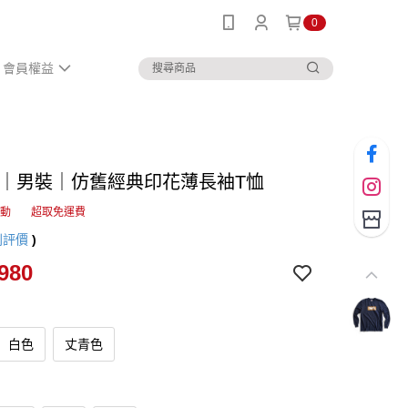
0
會員權益
IN｜男裝｜仿舊經典印花薄長袖T恤
活動
超取免運費
則評價
)
980
白色
丈青色