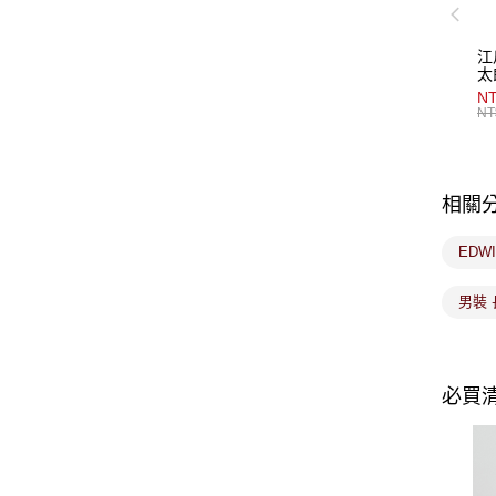
江
太
NT
NT
相關
EDW
男裝 
必買