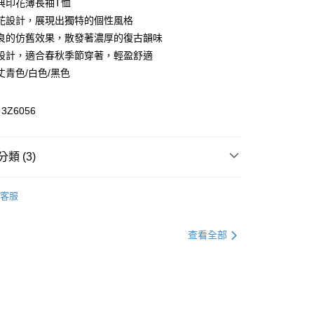
典印花薄長袖T恤
花設計，展現出獨特的個性風格
享後付
良的仿舊效果，散發著濃厚的復古韻味
FTEE先享後付」】
設計，適合春秋季節穿著，輕盈舒適
先享後付是「在收到商品之後才付款」的支付方式。 讓您購物簡單
丈青色/白色/黑色
心！
：不需註冊會員、不需綁卡、不需儲值。
：只要手機號碼，簡訊認證，即可結帳。
Z6056
：先確認商品／服務後，再付款。
付款
EE先享後付」結帳流程】
類 (3)
方式選擇「AFTEE先享後付」後，將跳轉至「AFTEE先享後
頁面，進行簡訊認證並確認金額後，即可完成結帳。
家取貨
成立數日內，您將收到繳費通知簡訊。
T恤
費通知簡訊後14天內，點擊此簡訊中的連結，可透過四大超商
客服
網路銀行／等多元方式進行付款，方視為交易完成。
全區折扣｜Outlet專區2件5折🛒
：結帳手續完成當下不需立刻繳費，但若您需要取消訂單，請聯
貨付款
官網獨家｜滿額贈好禮🎁
的店家。未經商家同意取消之訂單仍視為有效，需透過AFTEE
查看全部
繳納相關費用。
否成功請以「AFTEE先享後付 」之結帳頁面顯示為準，若有關於
功／繳費後需取消欲退款等相關疑問，請聯繫「AFTEE先享後
爾富取貨
援中心」
https://netprotections.freshdesk.com/support/home
項】