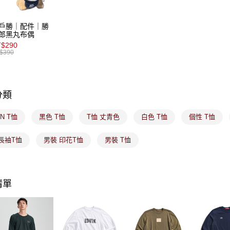
7-11取貨
１．透過由
交易，需
免運費
求債權轉
戶勝｜配件｜勝
２．關於
付款後7-1
郎黑丸布偶
https://aft
$290
免運費
３．未成
$390
「AFTE
宅配
任。
４．使用「
免運費
即時審查
分類
結果請求
付款後門
５．嚴禁
免運費
形，恩沛
IN T恤
黑色 T恤
T恤 丈青色
白色 T恤
個性 T恤
動。
長袖T恤
男裝 印花T恤
男裝 T恤
清單