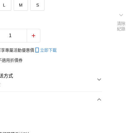
L
M
S
清除
紀錄
帳可享專屬活動優惠價
立即下載
不適用折價券
送方式
費
次付款
付款