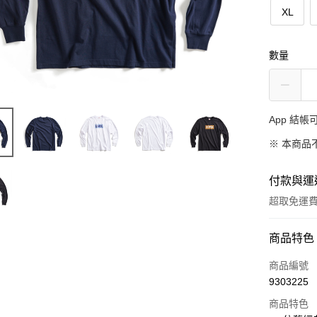
XL
數量
App 結
※ 本商品
付款與運
超取免運
付款方式
商品特色
信用卡一
商品編號
9303225
超商取貨
商品特色
LINE Pay