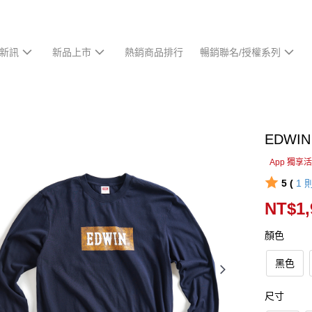
新訊
新品上市
熱銷商品排行
暢銷聯名/授權系列
EDW
App 獨享
5 (
1
NT$1,
顏色
黑色
尺寸