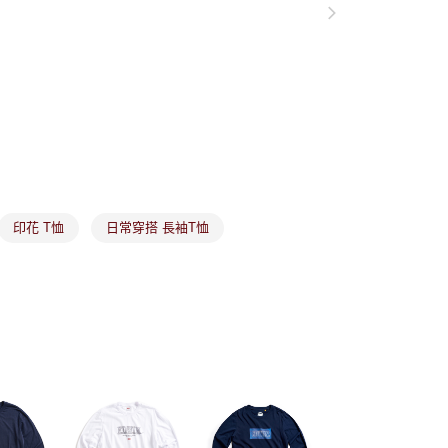
付款
恩沛科技股份有限公司提供之「AFTEE先享後付」服務完成之
依本服務之必要範圍內提供個人資料，並將交易相關給付款項請
讓予恩沛科技股份有限公司。
個人資料處理事宜，請瀏覽以下網址：
1取貨
ee.tw/terms/#terms3
年的使用者請事先徵得法定代理人或監護人之同意方可使用
E先享後付」，若未經同意申辦者引起之損失，本公司不負相關責
AFTEE先享後付」時，將依據個別帳號之用戶狀況，依本公司
核予不同之上限額度；若仍有額度不足之情形，本公司將視審查
用戶進行身份認證。
市取貨
一人註冊多個帳號或使用他人資訊註冊。若發現惡意使用之情
科技股份有限公司將有權停止該用戶之使用額度並採取法律行
印花 T恤
日常穿搭 長袖T恤