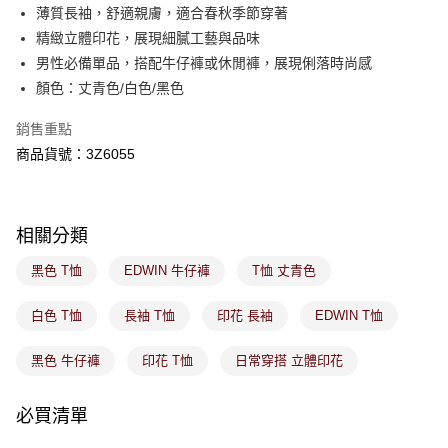
付款後萊爾富取貨
※ 交易是否成功請以「AFTEE先享後付 」之結帳頁面顯示為準，若有關於
薄質長袖，舒適親膚，適合春秋季節穿著
是否繳費成功／繳費後需取消欲退款等相關疑問，請聯繫「AFTEE先享後付
免運費
精緻立體印花，展現細膩工藝與品味
客戶支援中心」
https://netprotections.freshdesk.com/support/home
男性必備單品，搭配牛仔褲或休閒褲，展現俐落時尚感
7-11取貨付款
【注意事項】
顏色：丈青色/白色/黑色
１．透過由恩沛科技股份有限公司提供之「AFTEE先享後付」服務完成之交
免運費
易，需依本服務之必要範圍內提供個人資料，並將交易相關給付款項請求債
銷售重點
權轉讓予恩沛科技股份有限公司。
付款後7-11取貨
２．關於個人資料處理事宜，請瀏覽以下網址：
商品貨號：3Z6055
免運費
https://aftee.tw/terms/#terms3
３．未成年的使用者請事先徵得法定代理人或監護人之同意方可使用
宅配
「AFTEE先享後付」，若未經同意申辦者引起之損失，本公司不負相關責
任。
免運費
相關分類
４．使用「AFTEE先享後付」時，將依據個別帳號之用戶狀況，依本公司即
時審查核予不同之上限額度；若仍有額度不足之情形，本公司將視審查結果
付款後門市取貨
黑色 T恤
EDWIN 牛仔褲
T恤 丈青色
請求用戶進行身份認證。
免運費
５．嚴禁一人註冊多個帳號或使用他人資訊註冊。若發現惡意使用之情形，
恩沛科技股份有限公司將有權停止該用戶之使用額度並採取法律行動。
白色 T恤
長袖 T恤
印花 長袖
EDWIN T恤
黑色 牛仔褲
印花 T恤
日常穿搭 立體印花
必買清單