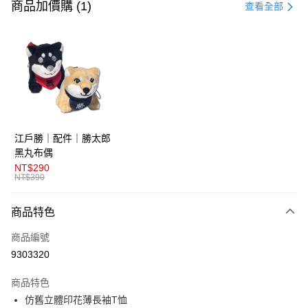
信用卡一次付款
商品加價購 (1)
查看全部
超商取貨付款
LINE Pay
AFTEE先享後付
相關說明
【關於「AFTEE先享後付」】
ATM付款
AFTEE先享後付是「在收到商品之後才付款」的支付方式。 讓您購物簡單
江戶勝｜配件｜勝太郎
便利好安心！
１．簡單：不需註冊會員、不需綁卡、不需儲值。
黑丸布偶
運送方式
２．便利：只要手機號碼，簡訊認證，即可結帳。
NT$290
３．安心：先確認商品／服務後，再付款。
NT$390
全家取貨付款
免運費
【「AFTEE先享後付」結帳流程】
商品特色
１．於結帳方式選擇「AFTEE先享後付」後，將跳轉至「AFTEE先享後付」
付款後全家取貨
結帳頁面，進行簡訊認證並確認金額後，即可完成結帳。
商品編號
２．訂單成立數日內，您將收到繳費通知簡訊。
免運費
３．收到繳費通知簡訊後14天內，點擊此簡訊中的連結，可透過四大超商／
9303320
ATM／網路銀行／等多元方式進行付款，方視為交易完成。
萊爾富取貨付款
※ 請注意：結帳手續完成當下不需立刻繳費，但若您需要取消訂單，請聯絡
商品特色
免運費
購買商品的店家。未經商家同意取消之訂單仍視為有效，需透過AFTEE先享
後付繳納相關費用。
仿舊立體印花薄長袖T恤