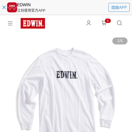
EDWIN
開啟APP
立刻使用官方APP
0
1
/
6