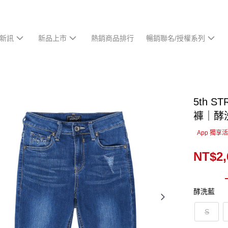
新訊
新品上市
熱銷商品排行
暢銷聯名/授權系列
5th 
褲｜酵
App 獨享
NT$2,
酵洗藍
S