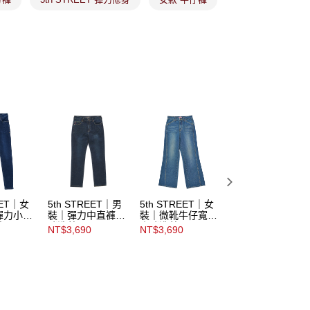
ee.tw/terms/#terms3
年的使用者請事先徵得法定代理人或監護人之同意方可使用
E先享後付」，若未經同意申辦者引起之損失，本公司不負相關責
AFTEE先享後付」時，將依據個別帳號之用戶狀況，依本公司
核予不同之上限額度；若仍有額度不足之情形，本公司將視審查
用戶進行身份認證。
市取貨
一人註冊多個帳號或使用他人資訊註冊。若發現惡意使用之情
科技股份有限公司將有權停止該用戶之使用額度並採取法律行
EET｜女
5th STREET｜男
5th STREET｜女
5th STREET｜女
彈力小腳
裝｜彈力中直褲｜
裝｜微靴牛仔寬褲
裝｜舒彈牛仔寬褲
藍
酵洗藍
｜酵洗藍
｜拔洗藍
NT$3,690
NT$3,690
NT$3,690