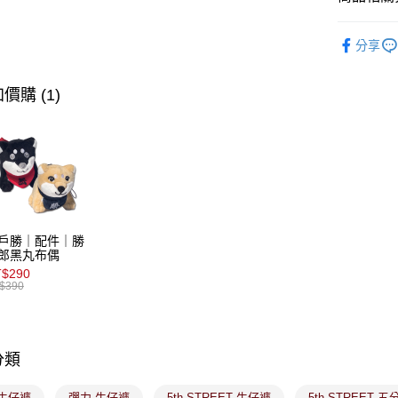
【關於「A
ATM付款
AFTEE
∎期間限定
便利好安
分享
１．簡單
∎期間限定
２．便利
運送方式
３．安心
價購 (1)
全家取貨
【「AFT
免運費
１．於結帳
付」結帳
付款後全
２．訂單
３．收到繳
免運費
／ATM／
※ 請注意
萊爾富取
絡購買商品
戶勝｜配件｜勝
先享後付
免運費
郎黑丸布偶
※ 交易是
$290
是否繳費成
付款後萊
$390
付客戶支
免運費
【注意事
7-11取貨
１．透過由
交易，需
分類
免運費
求債權轉
２．關於
付款後7-1
 牛仔褲
彈力 牛仔褲
5th STREET 牛仔褲
5th STREET 五