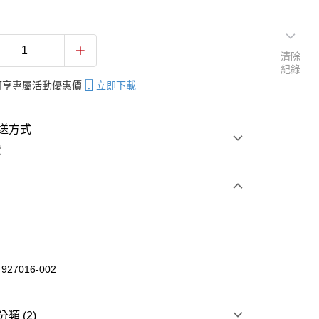
清除
紀錄
帳可享專屬活動優惠價
立即下載
送方式
費
次付款
付款
27016-002
享後付
類 (2)