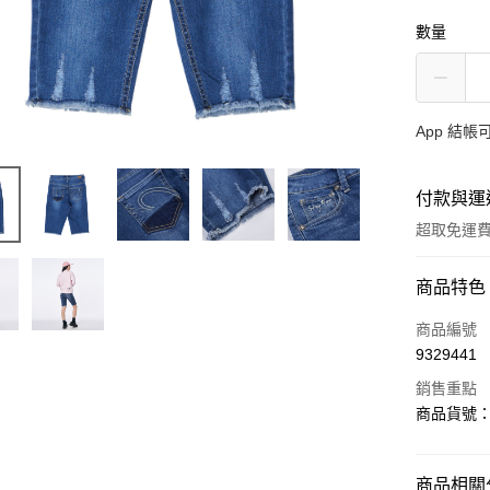
數量
App 結
付款與運
超取免運
付款方式
商品特色
信用卡一
商品編號
9329441
超商取貨
銷售重點
LINE Pay
商品貨號：9
AFTEE先
相關說明
商品相關分