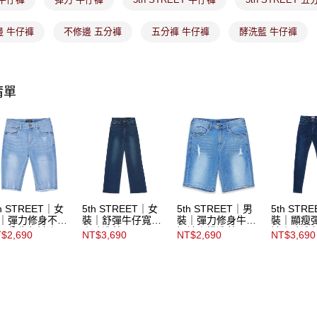
https://aft
免運費
３．未成
「AFTE
邊 牛仔褲
不修邊 五分褲
五分褲 牛仔褲
酵洗藍 牛仔褲
宅配
任。
４．使用「
免運費
即時審查
結果請求
付款後門
清單
５．嚴禁
免運費
形，恩沛
動。
th STREET｜女
5th STREET｜女
5th STREET｜男
5th STR
｜彈力修身不修
裝｜舒彈牛仔寬褲
裝｜彈力修身牛仔
裝｜顯瘦
五分牛仔褲｜石
｜酵洗藍
短褲｜拔洗藍
褲｜酵洗
$2,690
NT$3,690
NT$2,690
NT$3,690
藍