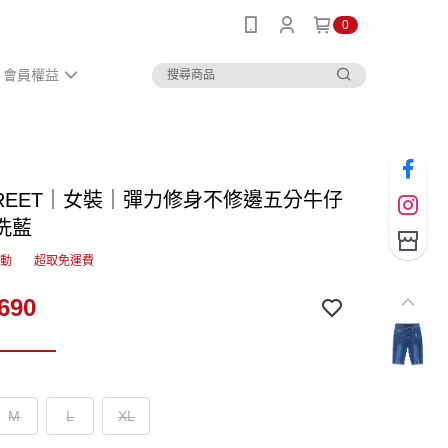
0
會員權益
STREET｜女裝｜彈力修身不修邊五分牛仔
洗藍
活動
超取免運費
690
M
L
XL