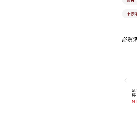
不修
必買
5
裝
邊
NT
洗