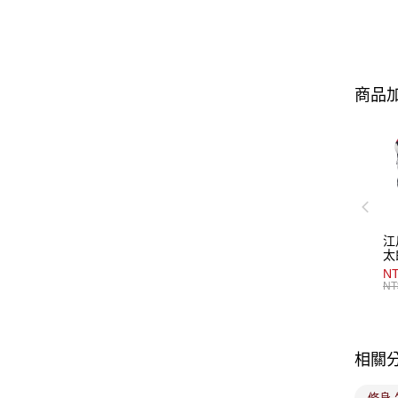
商品加
江
太
NT
NT
相關
修身