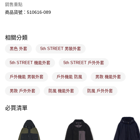
※ 請注意：結帳手續完成當下不需立刻繳費，但若您需要取消訂單，請聯絡
銷售重點
免運費
購買商品的店家。未經商家同意取消之訂單仍視為有效，需透過AFTEE先享
後付繳納相關費用。
商品貨號：510616-089
付款後萊爾富取貨
※ 交易是否成功請以「AFTEE先享後付 」之結帳頁面顯示為準，若有關於
是否繳費成功／繳費後需取消欲退款等相關疑問，請聯繫「AFTEE先享後付
免運費
客戶支援中心」
https://netprotections.freshdesk.com/support/home
相關分類
7-11取貨付款
【注意事項】
１．透過由恩沛科技股份有限公司提供之「AFTEE先享後付」服務完成之交
免運費
黑色 外套
5th STREET 男裝外套
易，需依本服務之必要範圍內提供個人資料，並將交易相關給付款項請求債
權轉讓予恩沛科技股份有限公司。
付款後7-11取貨
２．關於個人資料處理事宜，請瀏覽以下網址：
5th STREET 機能外套
5th STREET 戶外外套
免運費
https://aftee.tw/terms/#terms3
３．未成年的使用者請事先徵得法定代理人或監護人之同意方可使用
戶外機能 男裝外套
戶外機能 防風
男款 機能外套
宅配
「AFTEE先享後付」，若未經同意申辦者引起之損失，本公司不負相關責
任。
免運費
４．使用「AFTEE先享後付」時，將依據個別帳號之用戶狀況，依本公司即
男款 戶外外套
防風 機能外套
防風 戶外外套
時審查核予不同之上限額度；若仍有額度不足之情形，本公司將視審查結果
付款後門市取貨
請求用戶進行身份認證。
免運費
必買清單
５．嚴禁一人註冊多個帳號或使用他人資訊註冊。若發現惡意使用之情形，
恩沛科技股份有限公司將有權停止該用戶之使用額度並採取法律行動。