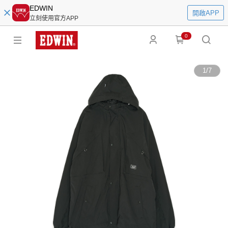
EDWIN
開啟APP
立刻使用官方APP
0
1
/
7