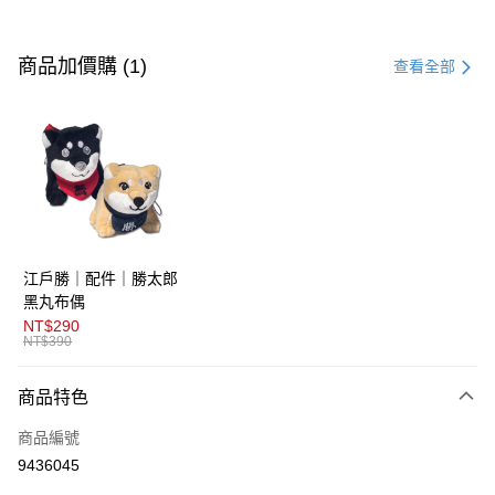
付款方式
信用卡一次付款
商品加價購 (1)
查看全部
超商取貨付款
LINE Pay
AFTEE先享後付
相關說明
【關於「AFTEE先享後付」】
ATM付款
AFTEE先享後付是「在收到商品之後才付款」的支付方式。 讓您購物簡單
江戶勝｜配件｜勝太郎
便利好安心！
１．簡單：不需註冊會員、不需綁卡、不需儲值。
黑丸布偶
運送方式
２．便利：只要手機號碼，簡訊認證，即可結帳。
NT$290
３．安心：先確認商品／服務後，再付款。
NT$390
全家取貨付款
免運費
【「AFTEE先享後付」結帳流程】
商品特色
１．於結帳方式選擇「AFTEE先享後付」後，將跳轉至「AFTEE先享後付」
付款後全家取貨
結帳頁面，進行簡訊認證並確認金額後，即可完成結帳。
商品編號
２．訂單成立數日內，您將收到繳費通知簡訊。
免運費
３．收到繳費通知簡訊後14天內，點擊此簡訊中的連結，可透過四大超商／
9436045
ATM／網路銀行／等多元方式進行付款，方視為交易完成。
萊爾富取貨付款