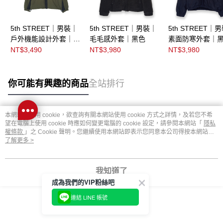
5th STREET｜男裝｜
5th STREET｜男裝｜
5th STREET｜
戶外機能設計外套｜綠
毛毛感外套｜黑色
素面防寒外套｜
色
NT$3,490
NT$3,980
NT$3,980
你可能有興趣的商品
全站排行
本網站中使用 cookie，欲查詢有關本網站使用 cookie 方式之詳情，及若您不希
熱門標籤
望在電腦上使用 cookie 時應如何變更電腦的 cookie 設定，請參閱本網站「
隱私
權條款
」之 Cookie 聲明。您繼續使用本網站即表示您同意本公司得按本網站使
用條款之 Cookie 聲明使用 cookie。
了解更多 >
我知道了
成為我們的VIP粉絲吧
連結 LINE 帳號