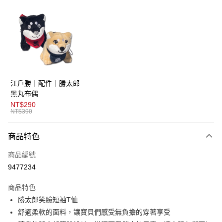
超商取貨付款
LINE Pay
AFTEE先享後付
相關說明
【關於「AFTEE先享後付」】
ATM付款
AFTEE先享後付是「在收到商品之後才付款」的支付方式。 讓您購物簡單
江戶勝｜配件｜勝太郎
便利好安心！
１．簡單：不需註冊會員、不需綁卡、不需儲值。
黑丸布偶
運送方式
２．便利：只要手機號碼，簡訊認證，即可結帳。
NT$290
３．安心：先確認商品／服務後，再付款。
NT$390
全家取貨付款
免運費
【「AFTEE先享後付」結帳流程】
商品特色
１．於結帳方式選擇「AFTEE先享後付」後，將跳轉至「AFTEE先享後付」
付款後全家取貨
結帳頁面，進行簡訊認證並確認金額後，即可完成結帳。
商品編號
２．訂單成立數日內，您將收到繳費通知簡訊。
免運費
３．收到繳費通知簡訊後14天內，點擊此簡訊中的連結，可透過四大超商／
9477234
ATM／網路銀行／等多元方式進行付款，方視為交易完成。
萊爾富取貨付款
※ 請注意：結帳手續完成當下不需立刻繳費，但若您需要取消訂單，請聯絡
商品特色
免運費
購買商品的店家。未經商家同意取消之訂單仍視為有效，需透過AFTEE先享
後付繳納相關費用。
勝太郎笑臉短袖T恤
付款後萊爾富取貨
※ 交易是否成功請以「AFTEE先享後付 」之結帳頁面顯示為準，若有關於
舒適柔軟的面料，讓寶貝們感受無負擔的穿著享受
是否繳費成功／繳費後需取消欲退款等相關疑問，請聯繫「AFTEE先享後付
免運費