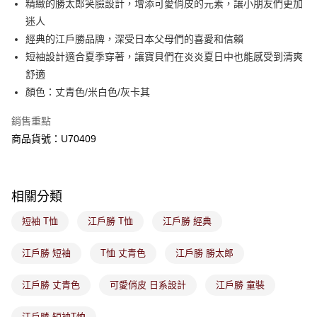
精緻的勝太郎笑臉設計，增添可愛俏皮的元素，讓小朋友們更加
客戶支援中心」
https://netprotections.freshdesk.com/support/home
迷人
7-11取貨付款
【注意事項】
經典的江戶勝品牌，深受日本父母們的喜愛和信賴
１．透過由恩沛科技股份有限公司提供之「AFTEE先享後付」服務完成之交
免運費
短袖設計適合夏季穿著，讓寶貝們在炎炎夏日中也能感受到清爽
易，需依本服務之必要範圍內提供個人資料，並將交易相關給付款項請求債
權轉讓予恩沛科技股份有限公司。
付款後7-11取貨
舒適
２．關於個人資料處理事宜，請瀏覽以下網址：
免運費
顏色：丈青色/米白色/灰卡其
https://aftee.tw/terms/#terms3
３．未成年的使用者請事先徵得法定代理人或監護人之同意方可使用
宅配
「AFTEE先享後付」，若未經同意申辦者引起之損失，本公司不負相關責
銷售重點
任。
免運費
商品貨號：U70409
４．使用「AFTEE先享後付」時，將依據個別帳號之用戶狀況，依本公司即
時審查核予不同之上限額度；若仍有額度不足之情形，本公司將視審查結果
付款後門市取貨
請求用戶進行身份認證。
免運費
５．嚴禁一人註冊多個帳號或使用他人資訊註冊。若發現惡意使用之情形，
相關分類
恩沛科技股份有限公司將有權停止該用戶之使用額度並採取法律行動。
短袖 T恤
江戶勝 T恤
江戶勝 經典
江戶勝 短袖
T恤 丈青色
江戶勝 勝太郎
江戶勝 丈青色
可愛俏皮 日系設計
江戶勝 童裝
江戶勝 短袖T恤