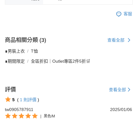
客服
商品相關分類 (3)
查看全部
∎男裝上衣
T恤
∎期間限定
全區折扣｜Outlet專區2件5折🛒
評價
查看全部
5
(
1
則評價
)
tw0905787911
2025/01/06
|
黑色/M