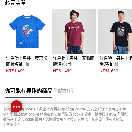
必買清單
江戶勝｜男裝｜菱形松
江戶勝｜男裝｜家徽圖
江戶勝｜男裝｜
圖騰短袖T恤
騰短袖T恤
騰短袖T恤
NT$1,490
NT$1,490
NT$1,690
你可能有興趣的商品
全站排行
本網站中使用 cookie，欲查詢有關本網站使用 cookie 方式之詳情，及若您不希
熱門標籤
望在電腦上使用 cookie 時應如何變更電腦的 cookie 設定，請參閱本網站「
隱私
權條款
」之 Cookie 聲明。您繼續使用本網站即表示您同意本公司得按本網站使
用條款之 Cookie 聲明使用 cookie。
了解更多 >