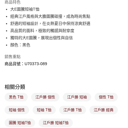
商品特色
免運費
購買商品的店家。未經商家同意取消之訂單仍視為有效，需透過AFTEE先享
後付繳納相關費用。
大E圖騰短袖T恤
付款後萊爾富取貨
※ 交易是否成功請以「AFTEE先享後付 」之結帳頁面顯示為準，若有關於
經典江戶風格與大膽圖騰碰撞，成為時尚焦點
是否繳費成功／繳費後需取消欲退款等相關疑問，請聯繫「AFTEE先享後付
免運費
舒適的短袖設計，在炎熱夏日中保持涼爽舒適
客戶支援中心」
https://netprotections.freshdesk.com/support/home
高品質的面料，極致的觸感與耐穿度
7-11取貨付款
【注意事項】
獨特的大E圖騰，展現出個性與自信
１．透過由恩沛科技股份有限公司提供之「AFTEE先享後付」服務完成之交
免運費
顏色：黑色
易，需依本服務之必要範圍內提供個人資料，並將交易相關給付款項請求債
權轉讓予恩沛科技股份有限公司。
付款後7-11取貨
２．關於個人資料處理事宜，請瀏覽以下網址：
銷售重點
免運費
https://aftee.tw/terms/#terms3
商品貨號：U70373-089
３．未成年的使用者請事先徵得法定代理人或監護人之同意方可使用
宅配
「AFTEE先享後付」，若未經同意申辦者引起之損失，本公司不負相關責
任。
免運費
４．使用「AFTEE先享後付」時，將依據個別帳號之用戶狀況，依本公司即
時審查核予不同之上限額度；若仍有額度不足之情形，本公司將視審查結果
相關分類
付款後門市取貨
請求用戶進行身份認證。
免運費
５．嚴禁一人註冊多個帳號或使用他人資訊註冊。若發現惡意使用之情形，
黑色 T恤
江戶勝 個性
江戶勝 短袖
個性 T恤
恩沛科技股份有限公司將有權停止該用戶之使用額度並採取法律行動。
短袖 個性
短袖 T恤
江戶勝 T恤
江戶勝 經典
圖騰 短袖T恤
江戶勝 短袖T恤