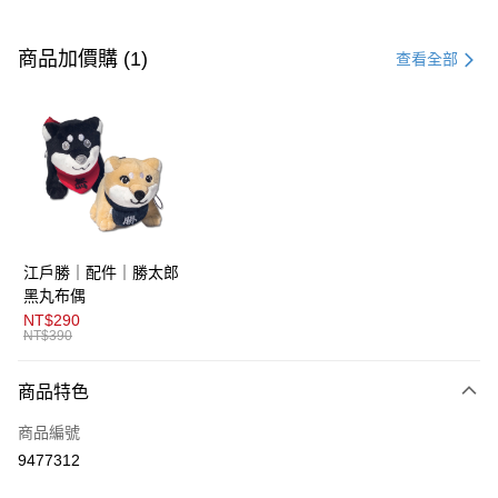
付款方式
信用卡一次付款
商品加價購 (1)
查看全部
超商取貨付款
LINE Pay
AFTEE先享後付
相關說明
【關於「AFTEE先享後付」】
ATM付款
AFTEE先享後付是「在收到商品之後才付款」的支付方式。 讓您購物簡單
江戶勝｜配件｜勝太郎
便利好安心！
１．簡單：不需註冊會員、不需綁卡、不需儲值。
黑丸布偶
運送方式
２．便利：只要手機號碼，簡訊認證，即可結帳。
NT$290
３．安心：先確認商品／服務後，再付款。
NT$390
全家取貨付款
免運費
【「AFTEE先享後付」結帳流程】
商品特色
１．於結帳方式選擇「AFTEE先享後付」後，將跳轉至「AFTEE先享後付」
付款後全家取貨
結帳頁面，進行簡訊認證並確認金額後，即可完成結帳。
商品編號
２．訂單成立數日內，您將收到繳費通知簡訊。
免運費
３．收到繳費通知簡訊後14天內，點擊此簡訊中的連結，可透過四大超商／
9477312
ATM／網路銀行／等多元方式進行付款，方視為交易完成。
萊爾富取貨付款
※ 請注意：結帳手續完成當下不需立刻繳費，但若您需要取消訂單，請聯絡