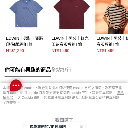
EDWIN｜男裝｜寬版
EDWIN｜男裝｜虹光
EDWIN｜男裝｜
印花繡短袖T恤
印花寬版短袖T恤
寬版短袖T恤
NT$1,290
NT$1,490
NT$1,490
你可能有興趣的商品
全站排行
本網站中使用 cookie，欲查詢有關本網站使用 cookie 方式之詳情，及若您不希
熱門標籤
望在電腦上使用 cookie 時應如何變更電腦的 cookie 設定，請參閱本網站「
隱私
權條款
」之 Cookie 聲明。您繼續使用本網站即表示您同意本公司得按本網站使
用條款之 Cookie 聲明使用 cookie。
了解更多 >
我知道了
成為我們的VIP粉絲吧