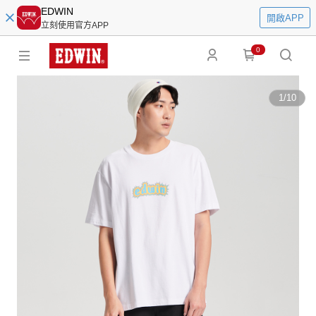
EDWIN
開啟APP
立刻使用官方APP
0
1
/
10