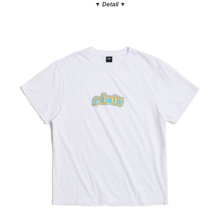
▼ Detail
▼