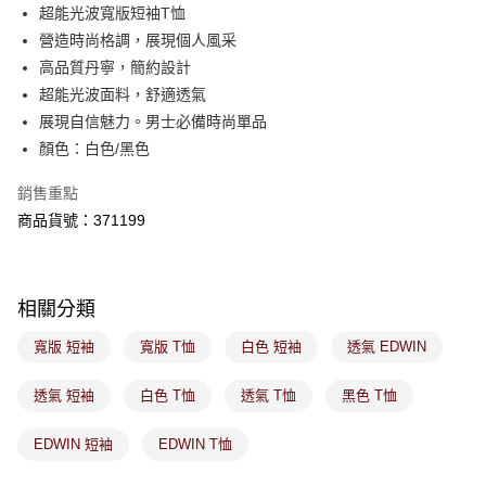
後付繳納相關費用。
超能光波寬版短袖T恤
付款後萊爾富取貨
※ 交易是否成功請以「AFTEE先享後付 」之結帳頁面顯示為準，若有關於
營造時尚格調，展現個人風采
是否繳費成功／繳費後需取消欲退款等相關疑問，請聯繫「AFTEE先享後付
免運費
高品質丹寧，簡約設計
客戶支援中心」
https://netprotections.freshdesk.com/support/home
超能光波面料，舒適透氣
7-11取貨付款
【注意事項】
展現自信魅力。男士必備時尚單品
１．透過由恩沛科技股份有限公司提供之「AFTEE先享後付」服務完成之交
免運費
顏色：白色/黑色
易，需依本服務之必要範圍內提供個人資料，並將交易相關給付款項請求債
權轉讓予恩沛科技股份有限公司。
付款後7-11取貨
２．關於個人資料處理事宜，請瀏覽以下網址：
銷售重點
免運費
https://aftee.tw/terms/#terms3
商品貨號：371199
３．未成年的使用者請事先徵得法定代理人或監護人之同意方可使用
宅配
「AFTEE先享後付」，若未經同意申辦者引起之損失，本公司不負相關責
任。
免運費
４．使用「AFTEE先享後付」時，將依據個別帳號之用戶狀況，依本公司即
時審查核予不同之上限額度；若仍有額度不足之情形，本公司將視審查結果
相關分類
付款後門市取貨
請求用戶進行身份認證。
免運費
５．嚴禁一人註冊多個帳號或使用他人資訊註冊。若發現惡意使用之情形，
寬版 短袖
寬版 T恤
白色 短袖
透氣 EDWIN
恩沛科技股份有限公司將有權停止該用戶之使用額度並採取法律行動。
透氣 短袖
白色 T恤
透氣 T恤
黑色 T恤
EDWIN 短袖
EDWIN T恤