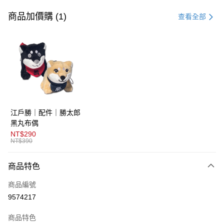
信用卡一次付款
商品加價購 (1)
查看全部
超商取貨付款
LINE Pay
AFTEE先享後付
相關說明
【關於「AFTEE先享後付」】
ATM付款
AFTEE先享後付是「在收到商品之後才付款」的支付方式。 讓您購物簡單
江戶勝｜配件｜勝太郎
便利好安心！
１．簡單：不需註冊會員、不需綁卡、不需儲值。
黑丸布偶
運送方式
２．便利：只要手機號碼，簡訊認證，即可結帳。
NT$290
３．安心：先確認商品／服務後，再付款。
NT$390
全家取貨付款
免運費
【「AFTEE先享後付」結帳流程】
商品特色
１．於結帳方式選擇「AFTEE先享後付」後，將跳轉至「AFTEE先享後付」
付款後全家取貨
結帳頁面，進行簡訊認證並確認金額後，即可完成結帳。
商品編號
２．訂單成立數日內，您將收到繳費通知簡訊。
免運費
３．收到繳費通知簡訊後14天內，點擊此簡訊中的連結，可透過四大超商／
9574217
ATM／網路銀行／等多元方式進行付款，方視為交易完成。
萊爾富取貨付款
※ 請注意：結帳手續完成當下不需立刻繳費，但若您需要取消訂單，請聯絡
商品特色
免運費
購買商品的店家。未經商家同意取消之訂單仍視為有效，需透過AFTEE先享