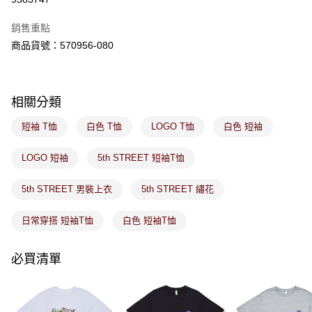
ATM／網路銀行／等多元方式進行付款，方視為交易完成。
萊爾富取貨付款
※ 請注意：結帳手續完成當下不需立刻繳費，但若您需要取消訂單，請聯絡
銷售重點
免運費
購買商品的店家。未經商家同意取消之訂單仍視為有效，需透過AFTEE先享
後付繳納相關費用。
商品貨號：570956-080
付款後萊爾富取貨
※ 交易是否成功請以「AFTEE先享後付 」之結帳頁面顯示為準，若有關於
是否繳費成功／繳費後需取消欲退款等相關疑問，請聯繫「AFTEE先享後付
免運費
客戶支援中心」
https://netprotections.freshdesk.com/support/home
相關分類
7-11取貨付款
【注意事項】
１．透過由恩沛科技股份有限公司提供之「AFTEE先享後付」服務完成之交
免運費
短袖 T恤
白色 T恤
LOGO T恤
白色 短袖
易，需依本服務之必要範圍內提供個人資料，並將交易相關給付款項請求債
權轉讓予恩沛科技股份有限公司。
付款後7-11取貨
２．關於個人資料處理事宜，請瀏覽以下網址：
LOGO 短袖
5th STREET 短袖T恤
免運費
https://aftee.tw/terms/#terms3
３．未成年的使用者請事先徵得法定代理人或監護人之同意方可使用
5th STREET 男裝上衣
5th STREET 繡花
宅配
「AFTEE先享後付」，若未經同意申辦者引起之損失，本公司不負相關責
任。
免運費
４．使用「AFTEE先享後付」時，將依據個別帳號之用戶狀況，依本公司即
日常穿搭 短袖T恤
白色 短袖T恤
時審查核予不同之上限額度；若仍有額度不足之情形，本公司將視審查結果
付款後門市取貨
請求用戶進行身份認證。
免運費
必買清單
５．嚴禁一人註冊多個帳號或使用他人資訊註冊。若發現惡意使用之情形，
恩沛科技股份有限公司將有權停止該用戶之使用額度並採取法律行動。