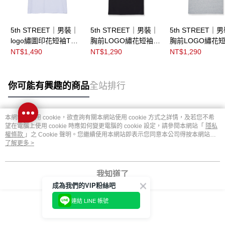
5th STREET｜男裝｜
5th STREET｜男裝｜
5th STREET｜
logo繡圖印花短袖T恤
胸前LOGO繡花短袖T
胸前LOGO繡花短
｜白色
恤｜黑色
恤｜灰色
NT$1,490
NT$1,290
NT$1,290
你可能有興趣的商品
全站排行
本網站中使用 cookie，欲查詢有關本網站使用 cookie 方式之詳情，及若您不希
熱門標籤
望在電腦上使用 cookie 時應如何變更電腦的 cookie 設定，請參閱本網站「
隱私
權條款
」之 Cookie 聲明。您繼續使用本網站即表示您同意本公司得按本網站使
用條款之 Cookie 聲明使用 cookie。
了解更多 >
我知道了
成為我們的VIP粉絲吧
連結 LINE 帳號