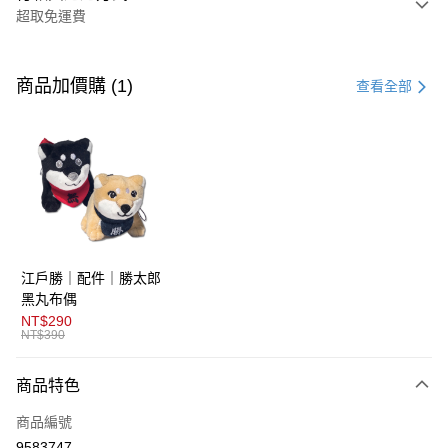
超取免運費
付款方式
信用卡一次付款
商品加價購 (1)
查看全部
超商取貨付款
LINE Pay
AFTEE先享後付
相關說明
【關於「AFTEE先享後付」】
ATM付款
AFTEE先享後付是「在收到商品之後才付款」的支付方式。 讓您購物簡單
江戶勝｜配件｜勝太郎
便利好安心！
１．簡單：不需註冊會員、不需綁卡、不需儲值。
黑丸布偶
運送方式
２．便利：只要手機號碼，簡訊認證，即可結帳。
NT$290
３．安心：先確認商品／服務後，再付款。
NT$390
全家取貨付款
免運費
【「AFTEE先享後付」結帳流程】
商品特色
１．於結帳方式選擇「AFTEE先享後付」後，將跳轉至「AFTEE先享後付」
付款後全家取貨
結帳頁面，進行簡訊認證並確認金額後，即可完成結帳。
商品編號
２．訂單成立數日內，您將收到繳費通知簡訊。
免運費
３．收到繳費通知簡訊後14天內，點擊此簡訊中的連結，可透過四大超商／
9583747