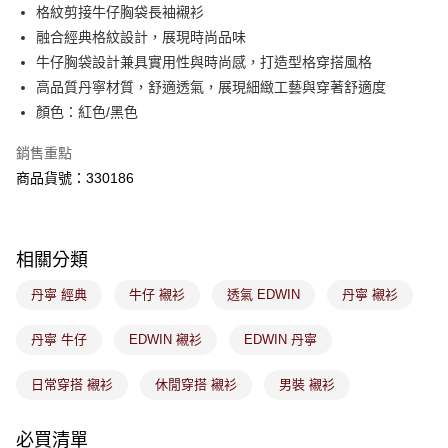
後付繳納相關費用。
格紋剪接牛仔胸袋長袖襯衫
付款後萊爾富取貨
※ 交易是否成功請以「AFTEE先享後付 」之結帳頁面顯示為準，若有關於
融合經典格紋設計，展現時尚品味
是否繳費成功／繳費後需取消欲退款等相關疑問，請聯繫「AFTEE先享後付
免運費
牛仔胸袋設計兼具實用性與時尚感，打造型格穿搭風格
客戶支援中心」
https://netprotections.freshdesk.com/support/home
高品質丹寧材質，舒適透氣，展現細緻工藝與穿著舒適度
7-11取貨付款
【注意事項】
顏色：紅色/黑色
１．透過由恩沛科技股份有限公司提供之「AFTEE先享後付」服務完成之交
免運費
易，需依本服務之必要範圍內提供個人資料，並將交易相關給付款項請求債
銷售重點
權轉讓予恩沛科技股份有限公司。
付款後7-11取貨
２．關於個人資料處理事宜，請瀏覽以下網址：
商品貨號：330186
免運費
https://aftee.tw/terms/#terms3
３．未成年的使用者請事先徵得法定代理人或監護人之同意方可使用
宅配
「AFTEE先享後付」，若未經同意申辦者引起之損失，本公司不負相關責
任。
免運費
相關分類
４．使用「AFTEE先享後付」時，將依據個別帳號之用戶狀況，依本公司即
時審查核予不同之上限額度；若仍有額度不足之情形，本公司將視審查結果
付款後門市取貨
丹寧 經典
牛仔 襯衫
透氣 EDWIN
丹寧 襯衫
請求用戶進行身份認證。
免運費
５．嚴禁一人註冊多個帳號或使用他人資訊註冊。若發現惡意使用之情形，
恩沛科技股份有限公司將有權停止該用戶之使用額度並採取法律行動。
丹寧 牛仔
EDWIN 襯衫
EDWIN 丹寧
日常穿搭 襯衫
休閒穿搭 襯衫
男裝 襯衫
必買清單