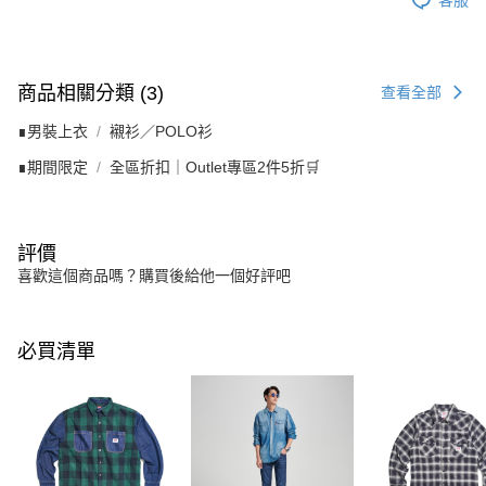
商品相關分類 (3)
查看全部
∎男裝上衣
襯衫／POLO衫
∎期間限定
全區折扣｜Outlet專區2件5折🛒
評價
喜歡這個商品嗎？購買後給他一個好評吧
必買清單