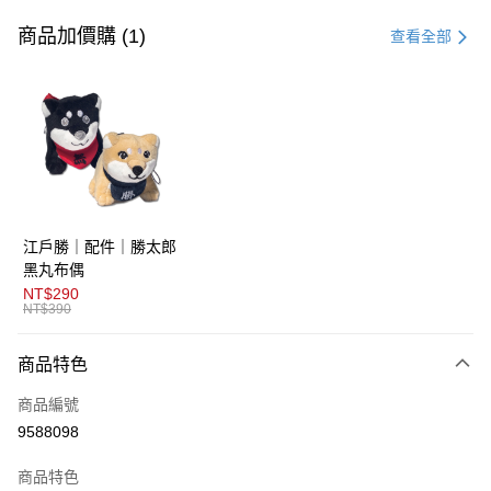
信用卡一次付款
商品加價購 (1)
查看全部
超商取貨付款
LINE Pay
AFTEE先享後付
相關說明
【關於「AFTEE先享後付」】
ATM付款
AFTEE先享後付是「在收到商品之後才付款」的支付方式。 讓您購物簡單
江戶勝｜配件｜勝太郎
便利好安心！
１．簡單：不需註冊會員、不需綁卡、不需儲值。
黑丸布偶
運送方式
２．便利：只要手機號碼，簡訊認證，即可結帳。
NT$290
３．安心：先確認商品／服務後，再付款。
NT$390
全家取貨付款
免運費
【「AFTEE先享後付」結帳流程】
商品特色
１．於結帳方式選擇「AFTEE先享後付」後，將跳轉至「AFTEE先享後付」
付款後全家取貨
結帳頁面，進行簡訊認證並確認金額後，即可完成結帳。
商品編號
２．訂單成立數日內，您將收到繳費通知簡訊。
免運費
３．收到繳費通知簡訊後14天內，點擊此簡訊中的連結，可透過四大超商／
9588098
ATM／網路銀行／等多元方式進行付款，方視為交易完成。
萊爾富取貨付款
※ 請注意：結帳手續完成當下不需立刻繳費，但若您需要取消訂單，請聯絡
商品特色
免運費
購買商品的店家。未經商家同意取消之訂單仍視為有效，需透過AFTEE先享