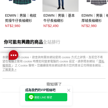
EDWIN｜男裝｜格紋
EDWIN｜男裝｜基本
EDWIN｜男裝｜
剪接牛仔長袖襯衫
牛仔長袖襯衫
厚絨長袖襯衫
NT$2,980
NT$2,490
NT$2,980
你可能有興趣的商品
全站排行
本網站中使用 cookie，欲查詢有關本網站使用 cookie 方式之詳情，及若您不希
熱門標籤
望在電腦上使用 cookie 時應如何變更電腦的 cookie 設定，請參閱本網站「
隱私
權條款
」之 Cookie 聲明。您繼續使用本網站即表示您同意本公司得按本網站使
用條款之 Cookie 聲明使用 cookie。
了解更多 >
我知道了
成為我們的VIP粉絲吧
連結 LINE 帳號