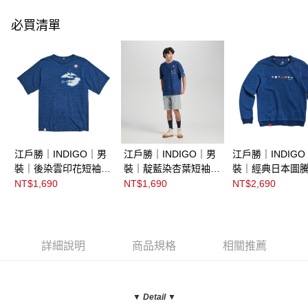
必買清單
江戶勝｜INDIGO｜男
江戶勝｜INDIGO｜男
江戶勝｜INDIG
裝｜後染雲印花短袖T
裝｜靛藍染杏葉短袖T
裝｜經典日本圖
恤
恤
厚長袖T恤
NT$1,690
NT$1,690
NT$2,690
詳細說明
商品規格
相關推薦
▼ Detail
▼