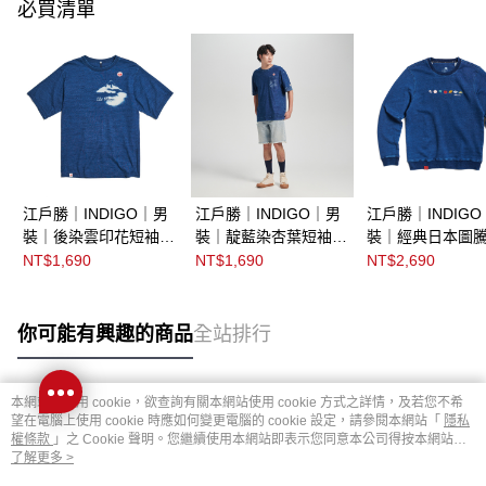
必買清單
江戶勝｜INDIGO｜男
江戶勝｜INDIGO｜男
江戶勝｜INDIG
裝｜後染雲印花短袖T
裝｜靛藍染杏葉短袖T
裝｜經典日本圖
恤
恤
厚長袖T恤
NT$1,690
NT$1,690
NT$2,690
你可能有興趣的商品
全站排行
本網站中使用 cookie，欲查詢有關本網站使用 cookie 方式之詳情，及若您不希
熱門標籤
望在電腦上使用 cookie 時應如何變更電腦的 cookie 設定，請參閱本網站「
隱私
權條款
」之 Cookie 聲明。您繼續使用本網站即表示您同意本公司得按本網站使
用條款之 Cookie 聲明使用 cookie。
了解更多 >