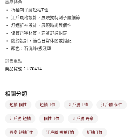
商品特色
免運費
購買商品的店家。未經商家同意取消之訂單仍視為有效，需透過AFTEE先享
後付繳納相關費用。
折袖刺子繡短袖T恤
付款後萊爾富取貨
※ 交易是否成功請以「AFTEE先享後付 」之結帳頁面顯示為準，若有關於
江戶風格設計，展現獨特刺子繡細節
是否繳費成功／繳費後需取消欲退款等相關疑問，請聯繫「AFTEE先享後付
免運費
舒適折袖設計，展現時尚與個性
客戶支援中心」
https://netprotections.freshdesk.com/support/home
優質丹寧材質，穿著舒適耐穿
7-11取貨付款
【注意事項】
簡約設計，適合日常休閒或搭配
１．透過由恩沛科技股份有限公司提供之「AFTEE先享後付」服務完成之交
免運費
顏色：石洗綠/拔淺藍
易，需依本服務之必要範圍內提供個人資料，並將交易相關給付款項請求債
權轉讓予恩沛科技股份有限公司。
付款後7-11取貨
２．關於個人資料處理事宜，請瀏覽以下網址：
銷售重點
免運費
https://aftee.tw/terms/#terms3
商品貨號：U70414
３．未成年的使用者請事先徵得法定代理人或監護人之同意方可使用
宅配
「AFTEE先享後付」，若未經同意申辦者引起之損失，本公司不負相關責
任。
免運費
４．使用「AFTEE先享後付」時，將依據個別帳號之用戶狀況，依本公司即
時審查核予不同之上限額度；若仍有額度不足之情形，本公司將視審查結果
相關分類
付款後門市取貨
請求用戶進行身份認證。
免運費
５．嚴禁一人註冊多個帳號或使用他人資訊註冊。若發現惡意使用之情形，
短袖 個性
短袖 T恤
江戶勝 T恤
江戶勝 個性
恩沛科技股份有限公司將有權停止該用戶之使用額度並採取法律行動。
江戶勝 短袖
個性 T恤
江戶勝 丹寧
丹寧 短袖T恤
江戶勝 短袖T恤
折袖 T恤