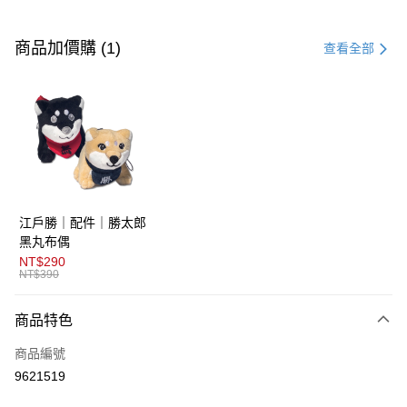
付款方式
信用卡一次付款
商品加價購 (1)
查看全部
超商取貨付款
LINE Pay
AFTEE先享後付
相關說明
【關於「AFTEE先享後付」】
ATM付款
AFTEE先享後付是「在收到商品之後才付款」的支付方式。 讓您購物簡單
江戶勝｜配件｜勝太郎
便利好安心！
１．簡單：不需註冊會員、不需綁卡、不需儲值。
黑丸布偶
運送方式
２．便利：只要手機號碼，簡訊認證，即可結帳。
NT$290
３．安心：先確認商品／服務後，再付款。
NT$390
全家取貨付款
免運費
【「AFTEE先享後付」結帳流程】
商品特色
１．於結帳方式選擇「AFTEE先享後付」後，將跳轉至「AFTEE先享後付」
付款後全家取貨
結帳頁面，進行簡訊認證並確認金額後，即可完成結帳。
商品編號
２．訂單成立數日內，您將收到繳費通知簡訊。
免運費
３．收到繳費通知簡訊後14天內，點擊此簡訊中的連結，可透過四大超商／
9621519
ATM／網路銀行／等多元方式進行付款，方視為交易完成。
萊爾富取貨付款
※ 請注意：結帳手續完成當下不需立刻繳費，但若您需要取消訂單，請聯絡