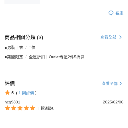
客服
商品相關分類 (3)
查看全部
∎男裝上衣
T恤
∎期間限定
全區折扣｜Outlet專區2件5折🛒
評價
查看全部
5
(
1
則評價
)
hcg9801
2025/02/06
|
拔淺藍/L